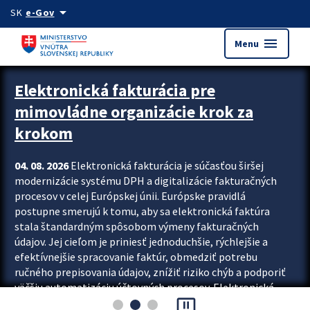
Preskocit na hlavný obsah
arrow_drop_down
SK
e-Gov
menu
Menu
Zastavit automatický posun upútavok
Elektronická fakturácia pre
mimovládne organizácie krok za
krokom
04. 08. 2026
Elektronická fakturácia je súčasťou širšej
modernizácie systému DPH a digitalizácie fakturačných
procesov v celej Európskej únii. Európske pravidlá
postupne smerujú k tomu, aby sa elektronická faktúra
stala štandardným spôsobom výmeny fakturačných
údajov. Jej cieľom je priniesť jednoduchšie, rýchlejšie a
efektívnejšie spracovanie faktúr, obmedziť potrebu
ručného prepisovania údajov, znížiť riziko chýb a podporiť
väčšiu automatizáciu účtovných procesov. Elektronická
pause_presentation
fakturácia preto nepredstavuje...