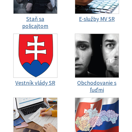
Staň sa
E-služby MV SR
policajtom
Vestník vlády SR
Obchodovanie s
ľuďmi