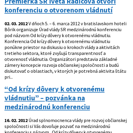
Premiérka SR Iveta Radičová otvorí
konferenciu o otvorenom vládnutí
02. 03. 2012
V dňoch 5. – 6. marca 2012 v bratislavskom hoteli
Bôrik organizuje Úrad vlády SR medzinárodnú konferenciu
pod názvom Od krízy dôvery k otvorenému vládnutiu.
Konferencia Od krízy dôvery k otvorenému vládnutiu
ponúkne priestor na diskusiu o krokoch vlády a aktivitách
tretieho sektora, ktoré zvyšujú transparentnosť a
otvorenosť vládnutia. Organizátori predstavia základné
zámery koncepcie rozvoja občianskej spoločnosti a budú
diskutovať o oblastiach, v ktorých je potrebná aktivita štátu
pri...
“Od krízy dôvery k otvorenému
vládnutiu” – pozvánka na
medzinárodnú konferenciu
16. 02. 2012
Úrad splnomocnenca vlády pre rozvoj občianskej
spoločnosti si Vás dovoľuje pozvať na medzinárodnú
konferenciu s názvom „Od krízy dôvery k otvorenému