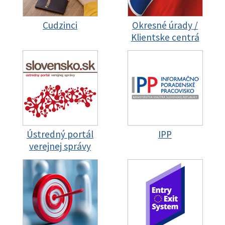
Cudzinci
Okresné úrady /
Klientske centrá
Ústredný portál
IPP
verejnej správy