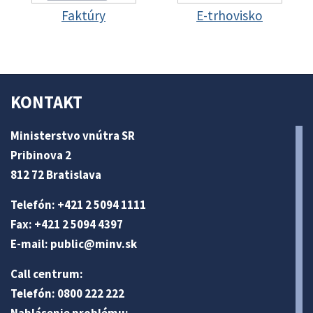
Faktúry
E-trhovisko
KONTAKT
Ministerstvo vnútra SR
Pribinova 2
812 72 Bratislava
Telefón: +421 2 5094 1111
Fax: +421 2 5094 4397
E-mail:
public@minv
.sk
Call centrum:
Telefón: 0800 222 222