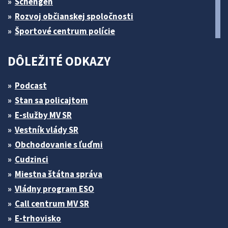
Schengen
Rozvoj občianskej spoločnosti
Športové centrum polície
DÔLEŽITÉ ODKAZY
Podcast
Stan sa policajtom
E-služby MV SR
Vestník vlády SR
Obchodovanie s ľuďmi
Cudzinci
Miestna štátna správa
Vládny program ESO
Call centrum MV SR
E-trhovisko