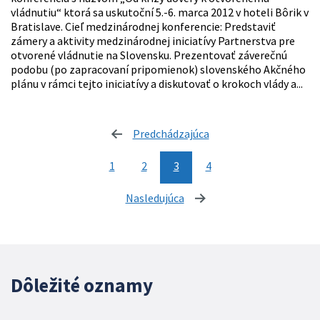
vládnutiu“ ktorá sa uskutoční 5.-6. marca 2012 v hoteli Bôrik v
Bratislave. Cieľ medzinárodnej konferencie: Predstaviť
zámery a aktivity medzinárodnej iniciatívy Partnerstva pre
otvorené vládnutie na Slovensku. Prezentovať záverečnú
podobu (po zapracovaní pripomienok) slovenského Akčného
plánu v rámci tejto iniciatívy a diskutovať o krokoch vlády a...
Predchádzajúca
stránka
1
2
3
4
Nasledujúca
stránka
Dôležité oznamy