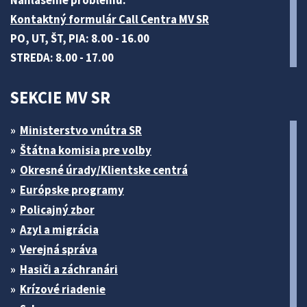
Nahlásenie problému:
Kontaktný formulár Call Centra MV SR
PO, UT, ŠT, PIA: 8.00 - 16.00
STREDA: 8.00 - 17.00
SEKCIE MV SR
Ministerstvo vnútra SR
Štátna komisia pre volby
Okresné úrady/Klientske centrá
Európske programy
Policajný zbor
Azyl a migrácia
Verejná správa
Hasiči a záchranári
Krízové riadenie