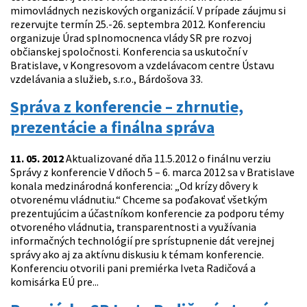
mimovládnych neziskových organizácií. V prípade záujmu si
rezervujte termín 25.-26. septembra 2012. Konferenciu
organizuje Úrad splnomocnenca vlády SR pre rozvoj
občianskej spoločnosti. Konferencia sa uskutoční v
Bratislave, v Kongresovom a vzdelávacom centre Ústavu
vzdelávania a služieb, s.r.o., Bárdošova 33.
Správa z konferencie – zhrnutie,
prezentácie a finálna správa
11. 05. 2012
Aktualizované dňa 11.5.2012 o finálnu verziu
Správy z konferencie V dňoch 5 – 6. marca 2012 sa v Bratislave
konala medzinárodná konferencia: „Od krízy dôvery k
otvorenému vládnutiu.“ Chceme sa poďakovať všetkým
prezentujúcim a účastníkom konferencie za podporu témy
otvoreného vládnutia, transparentnosti a využívania
informačných technológií pre sprístupnenie dát verejnej
správy ako aj za aktívnu diskusiu k témam konferencie.
Konferenciu otvorili pani premiérka Iveta Radičová a
komisárka EÚ pre...