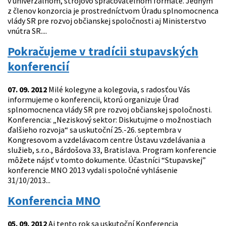
v univerzálnom, strojovo spracovateľnom formáte. Jedným
z členov konzorcia je prostredníctvom Úradu splnomocnenca
vlády SR pre rozvoj občianskej spoločnosti aj Ministerstvo
vnútra SR....
Pokračujeme v tradícii stupavských
konferencií
07. 09. 2012
Milé kolegyne a kolegovia, s radosťou Vás
informujeme o konferencii, ktorú organizuje Úrad
splnomocnenca vlády SR pre rozvoj občianskej spoločnosti.
Konferencia: „Neziskový sektor: Diskutujme o možnostiach
ďalšieho rozvoja“ sa uskutoční 25.-26. septembra v
Kongresovom a vzdelávacom centre Ústavu vzdelávania a
služieb, s.r.o., Bárdošova 33, Bratislava. Program konferencie
môžete nájsť v tomto dokumente. Účastníci “Stupavskej”
konferencie MNO 2013 vydali spoločné vyhlásenie
31/10/2013...
Konferencia MNO
05. 09. 2012
Aj tento rok sa uskutoční Konferencia