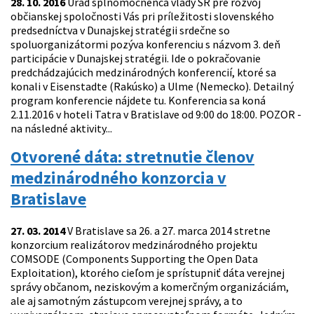
28. 10. 2016
Úrad splnomocnenca vlády SR pre rozvoj
občianskej spoločnosti Vás pri príležitosti slovenského
predsedníctva v Dunajskej stratégii srdečne so
spoluorganizátormi pozýva konferenciu s názvom 3. deň
participácie v Dunajskej stratégii. Ide o pokračovanie
predchádzajúcich medzinárodných konferencií, ktoré sa
konali v Eisenstadte (Rakúsko) a Ulme (Nemecko). Detailný
program konferencie nájdete tu. Konferencia sa koná
2.11.2016 v hoteli Tatra v Bratislave od 9:00 do 18:00. POZOR -
na následné aktivity...
Otvorené dáta: stretnutie členov
medzinárodného konzorcia v
Bratislave
27. 03. 2014
V Bratislave sa 26. a 27. marca 2014 stretne
konzorcium realizátorov medzinárodného projektu
COMSODE (Components Supporting the Open Data
Exploitation), ktorého cieľom je sprístupniť dáta verejnej
správy občanom, neziskovým a komerčným organizáciám,
ale aj samotným zástupcom verejnej správy, a to