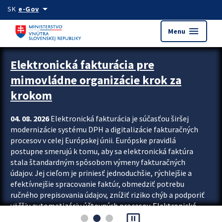
Preskocit na hlavný obsah
arrow_drop_down
SK
e-Gov
menu
Menu
Zastavit automatický posun upútavok
Elektronická fakturácia pre
mimovládne organizácie krok za
krokom
04. 08. 2026
Elektronická fakturácia je súčasťou širšej
modernizácie systému DPH a digitalizácie fakturačných
procesov v celej Európskej únii. Európske pravidlá
postupne smerujú k tomu, aby sa elektronická faktúra
stala štandardným spôsobom výmeny fakturačných
údajov. Jej cieľom je priniesť jednoduchšie, rýchlejšie a
efektívnejšie spracovanie faktúr, obmedziť potrebu
ručného prepisovania údajov, znížiť riziko chýb a podporiť
väčšiu automatizáciu účtovných procesov. Elektronická
pause_presentation
fakturácia preto nepredstavuje...