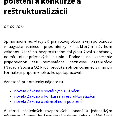
poistení a konkurze a
reštrukturalizácii
07. 09. 2016
Splnomocnenec vlády SR pre rozvoj občianskej spoločnosti
v auguste vzniesol pripomienky k niektorým návrhom
zákonov, ktoré sa bezprostredne dotýkajú života občanov,
najmä nízkopríjmových skupín. Podnet na vznesenie
pripomienok dali mimovládne neziskové organizácie
(Nadácia Socia a OZ Proti prúdu) a splnomocnenec s nimi pri
formulácii pripomienok úzko spolupracoval.
Vznesené pripomienky nájdete tu:
novela Zákona o sociálnych službách
novela Zákona o konkurze a reštrukturalizácii
novela Zákona o zdravotnom poistení
V rámci následných rozporových konaní k jednotlivým
návrhom zákonov boli vznesené pripomienky z väčšej časti