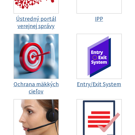
Ústredný portál
IPP
verejnej správy
Ochrana mäkkých
Entry/Exit System
cieľov