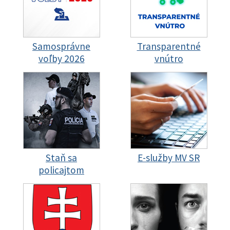
Samosprávne
Transparentné
voľby 2026
vnútro
Staň sa
E-služby MV SR
policajtom