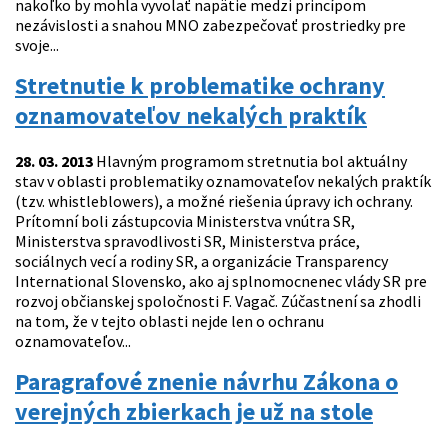
nakoľko by mohla vyvolať napätie medzi princípom
nezávislosti a snahou MNO zabezpečovať prostriedky pre
svoje...
Stretnutie k problematike ochrany
oznamovateľov nekalých praktík
28. 03. 2013
Hlavným programom stretnutia bol aktuálny
stav v oblasti problematiky oznamovateľov nekalých praktík
(tzv. whistleblowers), a možné riešenia úpravy ich ochrany.
Prítomní boli zástupcovia Ministerstva vnútra SR,
Ministerstva spravodlivosti SR, Ministerstva práce,
sociálnych vecí a rodiny SR, a organizácie Transparency
International Slovensko, ako aj splnomocnenec vlády SR pre
rozvoj občianskej spoločnosti F. Vagač. Zúčastnení sa zhodli
na tom, že v tejto oblasti nejde len o ochranu
oznamovateľov...
Paragrafové znenie návrhu Zákona o
verejných zbierkach je už na stole