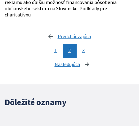
reklamu ako ďalšiu možnosť financovania pôsobenia
občianskeho sektora na Slovensku. Podklady pre
charitatívnu...
Predchádzajúca
stránka
1
2
3
Nasledujúca
stránka
Dôležité oznamy