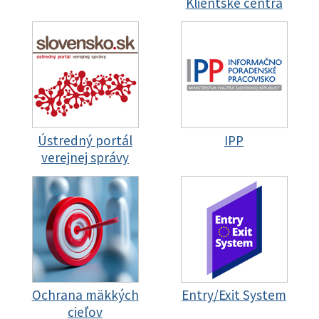
Klientske centrá
Ústredný portál
IPP
verejnej správy
Ochrana mäkkých
Entry/Exit System
cieľov