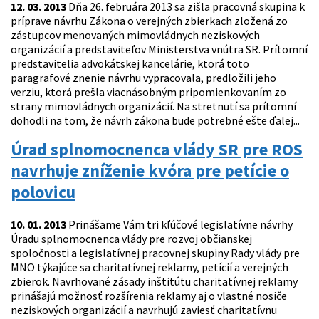
12. 03. 2013
Dňa 26. februára 2013 sa zišla pracovná skupina k
príprave návrhu Zákona o verejných zbierkach zložená zo
zástupcov menovaných mimovládnych neziskových
organizácií a predstaviteľov Ministerstva vnútra SR. Prítomní
predstavitelia advokátskej kancelárie, ktorá toto
paragrafové znenie návrhu vypracovala, predložili jeho
verziu, ktorá prešla viacnásobným pripomienkovaním zo
strany mimovládnych organizácií. Na stretnutí sa prítomní
dohodli na tom, že návrh zákona bude potrebné ešte ďalej...
Úrad splnomocnenca vlády SR pre ROS
navrhuje zníženie kvóra pre petície o
polovicu
10. 01. 2013
Prinášame Vám tri kľúčové legislatívne návrhy
Úradu splnomocnenca vlády pre rozvoj občianskej
spoločnosti a legislatívnej pracovnej skupiny Rady vlády pre
MNO týkajúce sa charitatívnej reklamy, petícií a verejných
zbierok. Navrhované zásady inštitútu charitatívnej reklamy
prinášajú možnosť rozšírenia reklamy aj o vlastné nosiče
neziskových organizácií a navrhujú zaviesť charitatívnu