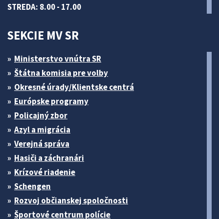
STREDA: 8.00 - 17.00
SEKCIE MV SR
Ministerstvo vnútra SR
Štátna komisia pre volby
Okresné úrady/Klientske centrá
Európske programy
Policajný zbor
Azyl a migrácia
Verejná správa
Hasiči a záchranári
Krízové riadenie
Schengen
Rozvoj občianskej spoločnosti
Športové centrum polície