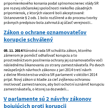
pripomienkového konania podal splnomocnenec vlády SR
pre rozvoj občianskej spoločnosti niekoľko zásadných
pripomienok, z ktorých viaceré boli akceptované:
Ustanovenie § 2 ods. 1 bolo rozšírené a do procesu tvorby
právnych predpisov bola zahrnutá aj účasť verejnosti...
Zákon o ochrane oznamovateľov
korupcie schválený
05. 11. 2014
Národná rada SR schválila zákon, ktorého
zámerom je pomôcť odhaľovať korupciu a to
prostredníctvom posilnenia ochrany jej oznamovateľov voči
následnému šikanovaniu zo strany zamestnávateľa. Po dvoch
neúspešných návrhoch zákonov z jari 2014 tretí návrh
z dielne Ministerstva vnútra SR parlament v októbri 2014
prijal. Nový zákon si kladie za cieľ zvýšenou ochranou
motivovať zamestnancov, aby boli ochotní oznámiť korupciu
zamestnávateľa, o ktorej sa dozvedeli....
V parlamente sú 2 návrhy zákonov
bojujúcich proti korupcii