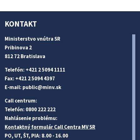
KONTAKT
Ministerstvo vnútra SR
Pribinova 2
812 72 Bratislava
Telefón: +421 2 5094 1111
Fax: +421 2 5094 4397
E-mail:
public@minv
.sk
Call centrum:
Telefón: 0800 222 222
Nahlásenie problému:
Kontaktný formulár Call Centra MV SR
PO, UT, ŠT, PIA: 8.00 - 16.00