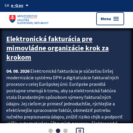
Preskocit na hlavný obsah
arrow_drop_down
SK
e-Gov
menu
Menu
Zastavit automatický posun upútavok
Elektronická fakturácia pre
mimovládne organizácie krok za
krokom
04. 08. 2026
Elektronická fakturácia je súčasťou širšej
modernizácie systému DPH a digitalizácie fakturačných
procesov v celej Európskej únii. Európske pravidlá
postupne smerujú k tomu, aby sa elektronická faktúra
stala štandardným spôsobom výmeny fakturačných
údajov. Jej cieľom je priniesť jednoduchšie, rýchlejšie a
efektívnejšie spracovanie faktúr, obmedziť potrebu
ručného prepisovania údajov, znížiť riziko chýb a podporiť
väčšiu automatizáciu účtovných procesov. Elektronická
pause_presentation
fakturácia preto nepredstavuje...