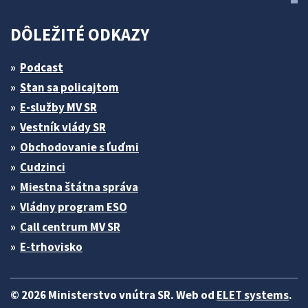
DÔLEŽITÉ ODKAZY
Podcast
Stan sa policajtom
E-služby MV SR
Vestník vlády SR
Obchodovanie s ľuďmi
Cudzinci
Miestna štátna správa
Vládny program ESO
Call centrum MV SR
E-trhovisko
© 2026 Ministerstvo vnútra SR. Web od
ELET systems
.