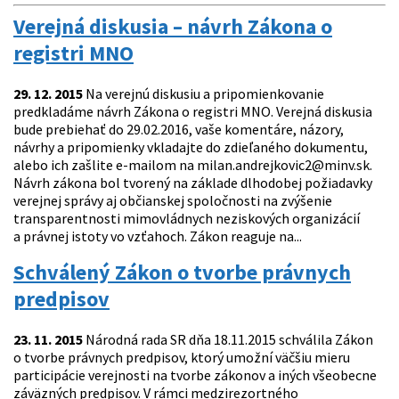
Verejná diskusia – návrh Zákona o
registri MNO
29. 12. 2015
Na verejnú diskusiu a pripomienkovanie
predkladáme návrh Zákona o registri MNO. Verejná diskusia
bude prebiehať do 29.02.2016, vaše komentáre, názory,
návrhy a pripomienky vkladajte do zdieľaného dokumentu,
alebo ich zašlite e-mailom na milan.andrejkovic2@minv.sk.
Návrh zákona bol tvorený na základe dlhodobej požiadavky
verejnej správy aj občianskej spoločnosti na zvýšenie
transparentnosti mimovládnych neziskových organizácií
a právnej istoty vo vzťahoch. Zákon reaguje na...
Schválený Zákon o tvorbe právnych
predpisov
23. 11. 2015
Národná rada SR dňa 18.11.2015 schválila Zákon
o tvorbe právnych predpisov, ktorý umožní väčšiu mieru
participácie verejnosti na tvorbe zákonov a iných všeobecne
záväzných predpisov. V rámci medzirezortného