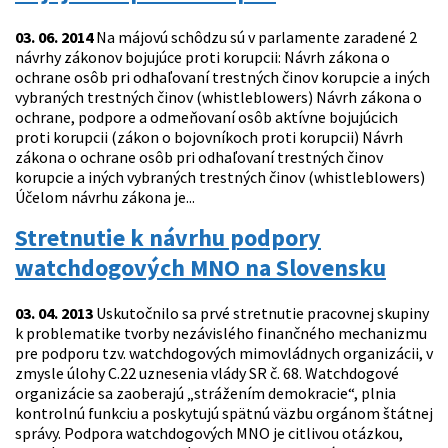
03. 06. 2014
Na májovú schôdzu sú v parlamente zaradené 2
návrhy zákonov bojujúce proti korupcii: Návrh zákona o
ochrane osôb pri odhaľovaní trestných činov korupcie a iných
vybraných trestných činov (whistleblowers) Návrh zákona o
ochrane, podpore a odmeňovaní osôb aktívne bojujúcich
proti korupcii (zákon o bojovníkoch proti korupcii) Návrh
zákona o ochrane osôb pri odhaľovaní trestných činov
korupcie a iných vybraných trestných činov (whistleblowers)
Účelom návrhu zákona je...
Stretnutie k návrhu podpory
watchdogových MNO na Slovensku
03. 04. 2013
Uskutočnilo sa prvé stretnutie pracovnej skupiny
k problematike tvorby nezávislého finančného mechanizmu
pre podporu tzv. watchdogových mimovládnych organizácii, v
zmysle úlohy C.22 uznesenia vlády SR č. 68. Watchdogové
organizácie sa zaoberajú „strážením demokracie“, plnia
kontrolnú funkciu a poskytujú spätnú väzbu orgánom štátnej
správy. Podpora watchdogových MNO je citlivou otázkou,