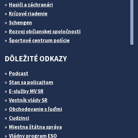
Hasiči a záchranári
Krízové riadenie
Schengen
Rozvoj občianskej spoločnosti
Športové centrum polície
DÔLEŽITÉ ODKAZY
Podcast
Stan sa policajtom
E-služby MV SR
Vestník vlády SR
Obchodovanie s ľuďmi
Cudzinci
Miestna štátna správa
Vládny program ESO