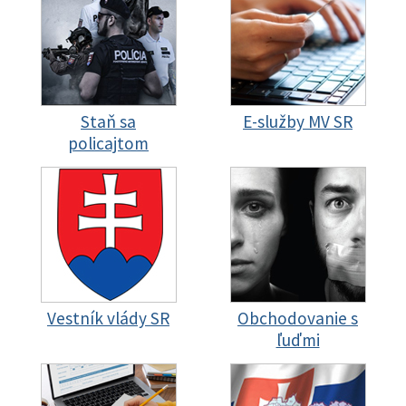
Staň sa
E-služby MV SR
policajtom
Vestník vlády SR
Obchodovanie s
ľuďmi