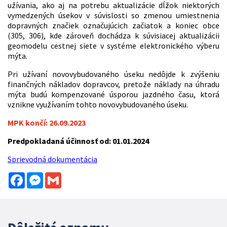
užívania, ako aj na potrebu aktualizácie dĺžok niektorých
vymedzených úsekov v súvislosti so zmenou umiestnenia
dopravných značiek označujúcich začiatok a koniec obce
(305, 306), kde zároveň dochádza k súvisiacej aktualizácii
geomodelu cestnej siete v systéme elektronického výberu
mýta.
Pri užívaní novovybudovaného úseku nedôjde k zvýšeniu
finančných nákladov dopravcov, pretože náklady na úhradu
mýta budú kompenzované úsporou jazdného času, ktorá
vznikne využívaním tohto novovybudovaného úseku.
MPK končí: 26.09.2023
Predpokladaná účinnosť od: 01.01.2024
Sprievodná dokumentácia
Facebook
Messenger
Gmail