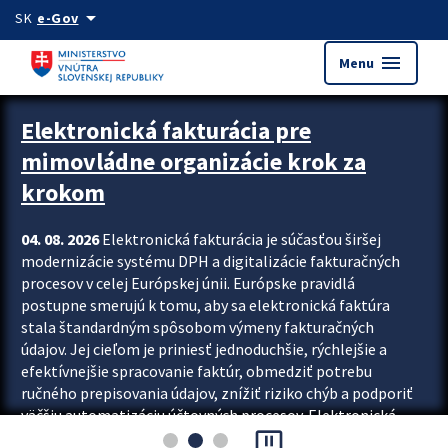
Preskocit na hlavný obsah
arrow_drop_down
SK
e-Gov
menu
Menu
Zastavit automatický posun upútavok
Elektronická fakturácia pre
mimovládne organizácie krok za
krokom
04. 08. 2026
Elektronická fakturácia je súčasťou širšej
modernizácie systému DPH a digitalizácie fakturačných
procesov v celej Európskej únii. Európske pravidlá
postupne smerujú k tomu, aby sa elektronická faktúra
stala štandardným spôsobom výmeny fakturačných
údajov. Jej cieľom je priniesť jednoduchšie, rýchlejšie a
efektívnejšie spracovanie faktúr, obmedziť potrebu
ručného prepisovania údajov, znížiť riziko chýb a podporiť
väčšiu automatizáciu účtovných procesov. Elektronická
pause_presentation
fakturácia preto nepredstavuje...