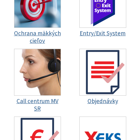
Ochrana mäkkých
Entry/Exit System
cieľov
Call centrum MV
Objednávky
SR