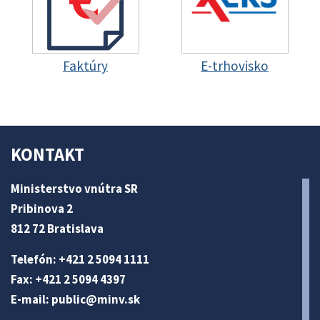
Faktúry
E-trhovisko
KONTAKT
Ministerstvo vnútra SR
Pribinova 2
812 72 Bratislava
Telefón: +421 2 5094 1111
Fax: +421 2 5094 4397
E-mail:
public@minv
.sk