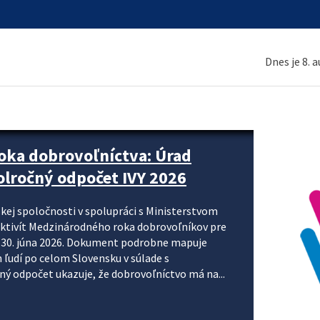
Dnes je 8. 
ne organizácie krok za krokom
nizácie systému DPH a digitalizácie fakturačných
smerujú k tomu, aby sa elektronická faktúra stala
 je priniesť jednoduchšie, rýchlejšie a
repisovania údajov, znížiť riziko chýb a podporiť
rácia preto nepredstavuje...