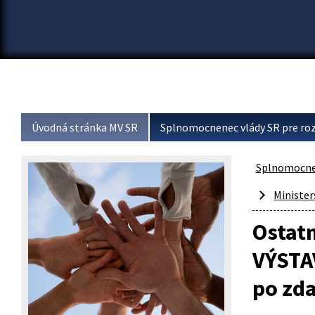
Úvodná stránka MV SR
Splnomocnenec vlády SR pre roz
Splnomocnen
Minister
Ostat
VÝSTA
po zd