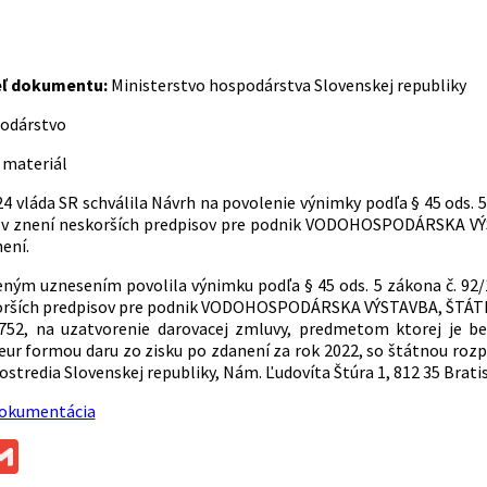
eľ dokumentu:
Ministerstvo hospodárstva Slovenskej republiky
odárstvo
 materiál
24 vláda SR schválila Návrh na povolenie výnimky podľa § 45 ods.
y v znení neskorších predpisov pre podnik VODOHOSPODÁRSKA V
ení.
eným uznesením povolila výnimku podľa § 45 ods. 5 zákona č. 92
orších predpisov pre podnik VODOHOSPODÁRSKA VÝSTAVBA, ŠTÁTNY 
 752, na uzatvorenie darovacej zmluvy, predmetom ktorej je be
 eur formou daru zo zisku po zdanení za rok 2022, so štátnou roz
stredia Slovenskej republiky, Nám. Ľudovíta Štúra 1, 812 35 Bratisl
dokumentácia
ok
ssenger
Gmail