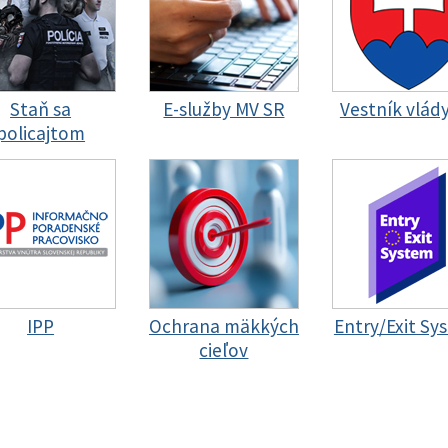
Staň sa
E-služby MV SR
Vestník vlád
policajtom
IPP
Ochrana mäkkých
Entry/Exit Sy
cieľov