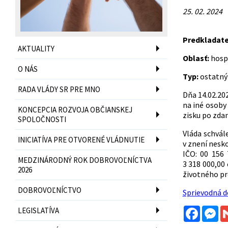
25. 02. 2024
Predkladat
AKTUALITY
Oblasť:
hosp
O NÁS
Typ:
ostatný
RADA VLÁDY SR PRE MNO
Dňa 14.02.20
na iné osob
KONCEPCIA ROZVOJA OBČIANSKEJ
zisku po zdan
SPOLOČNOSTI
Vláda schvál
INICIATÍVA PRE OTVORENÉ VLÁDNUTIE
v znení nesk
IČO: 00 156
MEDZINÁRODNÝ ROK DOBROVOĽNÍCTVA
3 318 000,00
2026
životného pro
DOBROVOĽNÍCTVO
Sprievodná 
Facebo
Me
LEGISLATÍVA