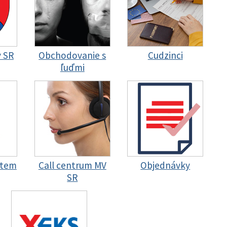
y SR
Obchodovanie s
Cudzinci
ľuďmi
stem
Call centrum MV
Objednávky
SR