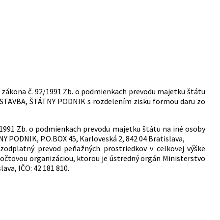
 5 zákona č. 92/1991 Zb. o podmienkach prevodu majetku štátu
ÝSTAVBA, ŠTÁTNY PODNIK s rozdelením zisku formou daru zo
/1991 Zb. o podmienkach prevodu majetku štátu na iné osoby
PODNIK, P.O.BOX 45, Karloveská 2, 842 04 Bratislava,
zodplatný prevod peňažných prostriedkov v celkovej výške
počtovou organizáciou, ktorou je ústredný orgán Ministerstvo
ava, IČO: 42 181 810.