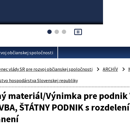
pause_presentation
voj občianskej spoločnosti
ec vlády SR pre rozvoj občianskej spoločnosti
ARCHÍV
stvo hospodárstva Slovenskej republiky
ný materiál/Výnimka pre podn
VBA, ŠTÁTNY PODNIK s rozdelení
anení