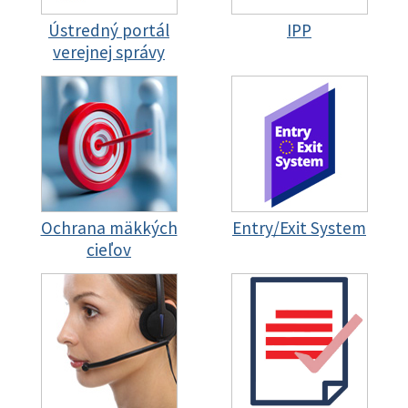
Ústredný portál
IPP
verejnej správy
Ochrana mäkkých
Entry/Exit System
cieľov