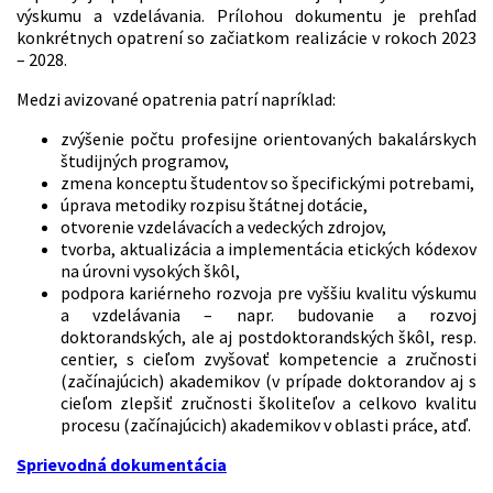
výskumu a vzdelávania. Prílohou dokumentu je prehľad
konkrétnych opatrení so začiatkom realizácie v rokoch 2023
– 2028.
Medzi avizované opatrenia patrí napríklad:
zvýšenie počtu profesijne orientovaných bakalárskych
študijných programov,
zmena konceptu študentov so špecifickými potrebami,
úprava metodiky rozpisu štátnej dotácie,
otvorenie vzdelávacích a vedeckých zdrojov,
tvorba, aktualizácia a implementácia etických kódexov
na úrovni vysokých škôl,
podpora kariérneho rozvoja pre vyššiu kvalitu výskumu
a vzdelávania – napr. budovanie a rozvoj
doktorandských, ale aj postdoktorandských škôl, resp.
centier, s cieľom zvyšovať kompetencie a zručnosti
(začínajúcich) akademikov (v prípade doktorandov aj s
cieľom zlepšiť zručnosti školiteľov a celkovo kvalitu
procesu (začínajúcich) akademikov v oblasti práce, atď.
Sprievodná dokumentácia