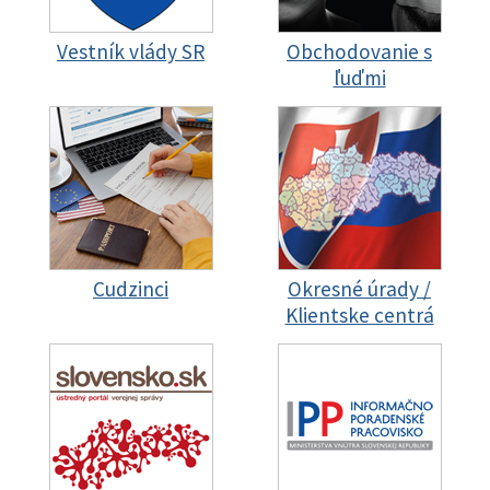
Vestník vlády SR
Obchodovanie s
ľuďmi
Cudzinci
Okresné úrady /
Klientske centrá