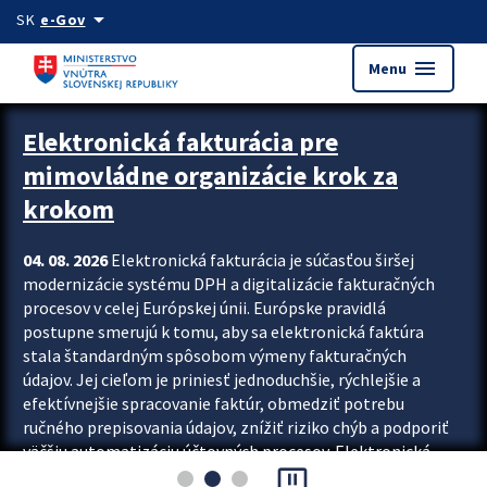
Preskocit na hlavný obsah
arrow_drop_down
SK
e-Gov
menu
Menu
Zastavit automatický posun upútavok
Elektronická fakturácia pre
mimovládne organizácie krok za
krokom
04. 08. 2026
Elektronická fakturácia je súčasťou širšej
modernizácie systému DPH a digitalizácie fakturačných
procesov v celej Európskej únii. Európske pravidlá
postupne smerujú k tomu, aby sa elektronická faktúra
stala štandardným spôsobom výmeny fakturačných
údajov. Jej cieľom je priniesť jednoduchšie, rýchlejšie a
efektívnejšie spracovanie faktúr, obmedziť potrebu
ručného prepisovania údajov, znížiť riziko chýb a podporiť
väčšiu automatizáciu účtovných procesov. Elektronická
pause_presentation
fakturácia preto nepredstavuje...