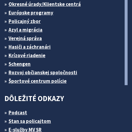
Okresné úrady/Klientske centrá
Európske programy
Policajný zbor
Azyl a migrácia
Verejná správa
Hasiči a záchranári
Krízové riadenie
Schengen
Rozvoj občianskej spoločnosti
Športové centrum polície
DÔLEŽITÉ ODKAZY
Podcast
Stan sa policajtom
E-služby MV SR