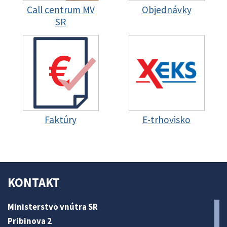
Call centrum MV
Objednávky
SR
Faktúry
E-trhovisko
KONTAKT
Ministerstvo vnútra SR
Pribinova 2