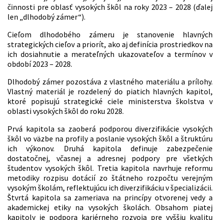
činnosti pre oblasť vysokých škôl na roky 2023 – 2028 (ďalej
len „dlhodobý zámer“).
Cieľom dlhodobého zámeru je stanovenie hlavných
strategických cieľov a priorít, ako aj definícia prostriedkov na
ich dosiahnutie a merateľných ukazovateľov a termínov v
období 2023 – 2028.
Dlhodobý zámer pozostáva z vlastného materiálu a prílohy.
Vlastný materiál je rozdelený do piatich hlavných kapitol,
ktoré popisujú strategické ciele ministerstva školstva v
oblasti vysokých škôl do roku 2028.
Prvá kapitola sa zaoberá podporou diverzifikácie vysokých
škôl vo väzbe na profily a poslanie vysokých škôl a štruktúru
ich výkonov. Druhá kapitola definuje zabezpečenie
dostatočnej, včasnej a adresnej podpory pre všetkých
študentov vysokých škôl. Tretia kapitola navrhuje reformu
metodiky rozpisu dotácií zo štátneho rozpočtu verejným
vysokým školám, reflektujúcu ich diverzifikáciu v špecializácii.
Štvrtá kapitola sa zameriava na princípy otvorenej vedy a
akademickej etiky na vysokých školách. Obsahom piatej
kapitoly je podpora kariérneho rozvoja pre vyššiu kvalitu