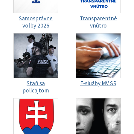
Samosprávne
Transparentné
voľby 2026
vnútro
Staň sa
E-služby MV SR
policajtom