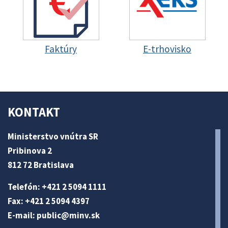
Faktúry
E-trhovisko
KONTAKT
Ministerstvo vnútra SR
Pribinova 2
812 72 Bratislava
Telefón: +421 2 5094 1111
Fax: +421 2 5094 4397
E-mail:
public@minv
.sk