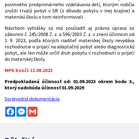
povinného predprimárneho vzdelávania detí, ktorým rodičia
zrušili trvalý pobyt v SR (z dôvodu pobytu v inej krajine) a
materskú školu o tom neinformovali.
Návrhom vyhlášky sa má zosúladiť aj právna úprava so
zákonmi č. 245/2008 Z. z. a 596/2003 Z. z. v znení účinnom od
1. 9. 2023, podľa ktorých riaditeľ materskej školy nevydáva
rozhodnutie o prijatí na adaptačný pobyt alebo diagnostický
pobyt, ale len môže určiť druh pobytu v rozhodnutí o prijatí
do materskej školy.
MPK končí: 11.08.2023
Predpokladaná účinnosť od: 01.09.2023 okrem bodu 3.,
ktorý nadobúda účinnosť 01.09.2029
Sprievodná dokumentácia
Facebook
Messenger
Gmail