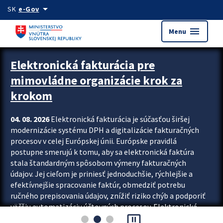
Preskocit na hlavný obsah
arrow_drop_down
SK
e-Gov
menu
Menu
Zastavit automatický posun upútavok
Elektronická fakturácia pre
mimovládne organizácie krok za
krokom
04. 08. 2026
Elektronická fakturácia je súčasťou širšej
modernizácie systému DPH a digitalizácie fakturačných
procesov v celej Európskej únii. Európske pravidlá
postupne smerujú k tomu, aby sa elektronická faktúra
stala štandardným spôsobom výmeny fakturačných
údajov. Jej cieľom je priniesť jednoduchšie, rýchlejšie a
efektívnejšie spracovanie faktúr, obmedziť potrebu
ručného prepisovania údajov, znížiť riziko chýb a podporiť
väčšiu automatizáciu účtovných procesov. Elektronická
pause_presentation
fakturácia preto nepredstavuje...