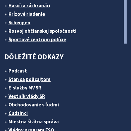
Hasiči a záchranári
Krízové riadenie
Schengen
Rozvoj občianskej spoločnosti
Športové centrum polície
DÔLEŽITÉ ODKAZY
Podcast
Stan sa policajtom
E-služby MV SR
Vestník vlády SR
Obchodovanie s ľuďmi
Cudzinci
Miestna štátna správa
Vládny program ESO