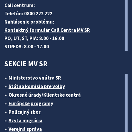
Call centrum:
Telefón: 0800 222 222
Nahlásenie problému:
Kontaktný formulár Call Centra MV SR
PO, UT, ŠT, PIA: 8.00 - 16.00
STREDA: 8.00 - 17.00
SEKCIE MV SR
Ministerstvo vnútra SR
Štátna komisia pre volby
Okresné úrady/Klientske centrá
Európske programy
Policajný zbor
Azyl a migrácia
Verejná správa