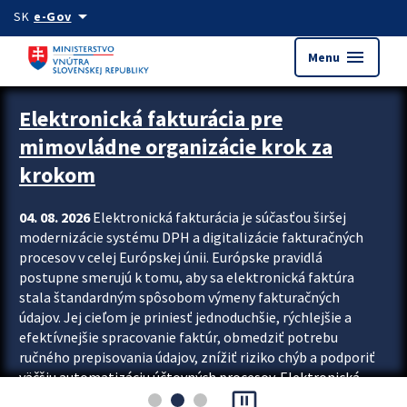
Preskocit na hlavný obsah
arrow_drop_down
SK
e-Gov
menu
Menu
Zastavit automatický posun upútavok
Elektronická fakturácia pre
mimovládne organizácie krok za
krokom
04. 08. 2026
Elektronická fakturácia je súčasťou širšej
modernizácie systému DPH a digitalizácie fakturačných
procesov v celej Európskej únii. Európske pravidlá
postupne smerujú k tomu, aby sa elektronická faktúra
stala štandardným spôsobom výmeny fakturačných
údajov. Jej cieľom je priniesť jednoduchšie, rýchlejšie a
efektívnejšie spracovanie faktúr, obmedziť potrebu
ručného prepisovania údajov, znížiť riziko chýb a podporiť
väčšiu automatizáciu účtovných procesov. Elektronická
pause_presentation
fakturácia preto nepredstavuje...