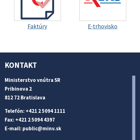
Faktúry
E-trhovisko
KONTAKT
Ministerstvo vnútra SR
Pribinova 2
812 72 Bratislava
Telefón: +421 2 5094 1111
Fax: +421 2 5094 4397
E-mail:
public@minv
.sk