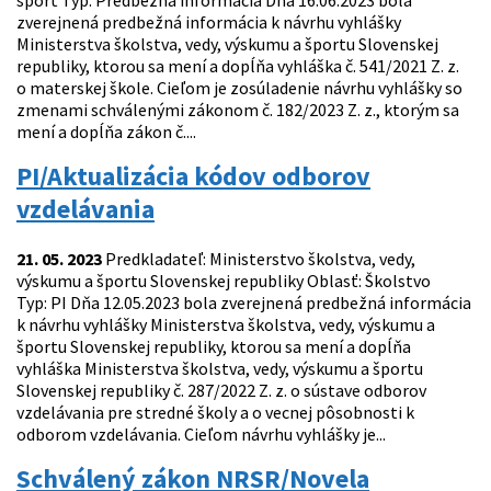
šport Typ: Predbežná informácia Dňa 16.06.2023 bola
zverejnená predbežná informácia k návrhu vyhlášky
Ministerstva školstva, vedy, výskumu a športu Slovenskej
republiky, ktorou sa mení a dopĺňa vyhláška č. 541/2021 Z. z.
o materskej škole. Cieľom je zosúladenie návrhu vyhlášky so
zmenami schválenými zákonom č. 182/2023 Z. z., ktorým sa
mení a dopĺňa zákon č....
PI/Aktualizácia kódov odborov
vzdelávania
21. 05. 2023
Predkladateľ: Ministerstvo školstva, vedy,
výskumu a športu Slovenskej republiky Oblasť: Školstvo
Typ: PI Dňa 12.05.2023 bola zverejnená predbežná informácia
k návrhu vyhlášky Ministerstva školstva, vedy, výskumu a
športu Slovenskej republiky, ktorou sa mení a dopĺňa
vyhláška Ministerstva školstva, vedy, výskumu a športu
Slovenskej republiky č. 287/2022 Z. z. o sústave odborov
vzdelávania pre stredné školy a o vecnej pôsobnosti k
odborom vzdelávania. Cieľom návrhu vyhlášky je...
Schválený zákon NRSR/Novela