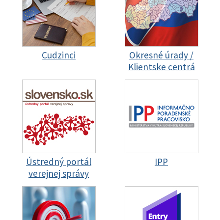
Cudzinci
Okresné úrady /
Klientske centrá
Ústredný portál
IPP
verejnej správy