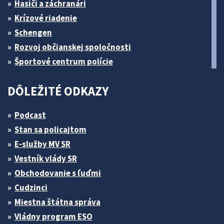
Hasiči a záchranári
Krízové riadenie
Schengen
Rozvoj občianskej spoločnosti
Športové centrum polície
DÔLEŽITÉ ODKAZY
Podcast
Stan sa policajtom
E-služby MV SR
Vestník vlády SR
Obchodovanie s ľuďmi
Cudzinci
Miestna štátna správa
Vládny program ESO