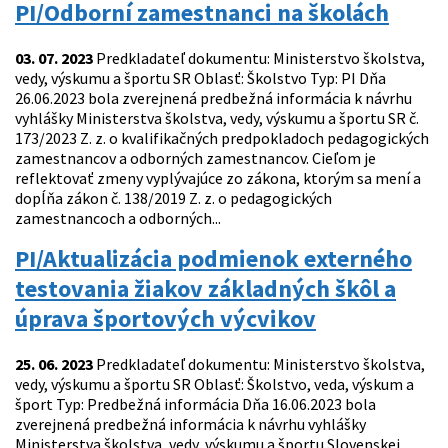
PI/Odborní zamestnanci na školách
03. 07. 2023
Predkladateľ dokumentu: Ministerstvo školstva,
vedy, výskumu a športu SR Oblasť: Školstvo Typ: PI Dňa
26.06.2023 bola zverejnená predbežná informácia k návrhu
vyhlášky Ministerstva školstva, vedy, výskumu a športu SR č.
173/2023 Z. z. o kvalifikačných predpokladoch pedagogických
zamestnancov a odborných zamestnancov. Cieľom je
reflektovať zmeny vyplývajúce zo zákona, ktorým sa mení a
dopĺňa zákon č. 138/2019 Z. z. o pedagogických
zamestnancoch a odborných...
PI/Aktualizácia podmienok externého
testovania žiakov základných škôl a
úprava športových výcvikov
25. 06. 2023
Predkladateľ dokumentu: Ministerstvo školstva,
vedy, výskumu a športu SR Oblasť: Školstvo, veda, výskum a
šport Typ: Predbežná informácia Dňa 16.06.2023 bola
zverejnená predbežná informácia k návrhu vyhlášky
Ministerstva školstva, vedy, výskumu a športu Slovenskej