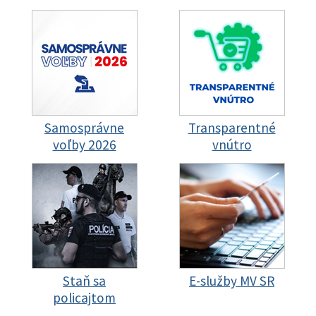
Samosprávne
Transparentné
voľby 2026
vnútro
Staň sa
E-služby MV SR
policajtom