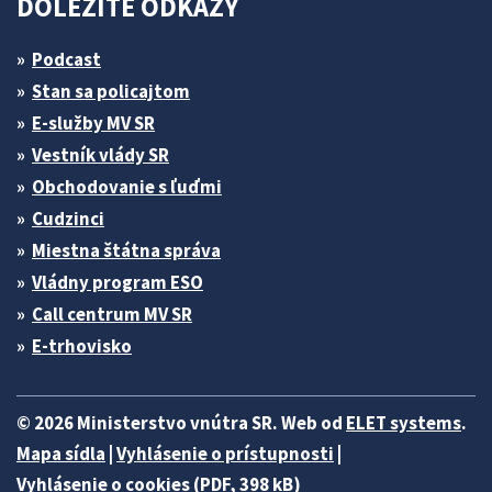
DÔLEŽITÉ ODKAZY
Podcast
Stan sa policajtom
E-služby MV SR
Vestník vlády SR
Obchodovanie s ľuďmi
Cudzinci
Miestna štátna správa
Vládny program ESO
Call centrum MV SR
E-trhovisko
© 2026 Ministerstvo vnútra SR. Web od
ELET systems
.
Mapa sídla
|
Vyhlásenie o prístupnosti
|
Vyhlásenie o cookies (PDF, 398 kB)