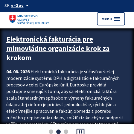
Preskocit na hlavný obsah
arrow_drop_down
SK
e-Gov
menu
Menu
Zastavit automatický posun upútavok
Elektronická fakturácia pre
mimovládne organizácie krok za
krokom
04. 08. 2026
Elektronická fakturácia je súčasťou širšej
modernizácie systému DPH a digitalizácie fakturačných
procesov v celej Európskej únii. Európske pravidlá
postupne smerujú k tomu, aby sa elektronická faktúra
stala štandardným spôsobom výmeny fakturačných
údajov. Jej cieľom je priniesť jednoduchšie, rýchlejšie a
efektívnejšie spracovanie faktúr, obmedziť potrebu
ručného prepisovania údajov, znížiť riziko chýb a podporiť
väčšiu automatizáciu účtovných procesov. Elektronická
pause_presentation
fakturácia preto nepredstavuje...