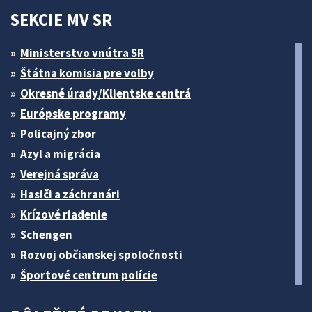
SEKCIE MV SR
Ministerstvo vnútra SR
Štátna komisia pre volby
Okresné úrady/Klientske centrá
Európske programy
Policajný zbor
Azyl a migrácia
Verejná správa
Hasiči a záchranári
Krízové riadenie
Schengen
Rozvoj občianskej spoločnosti
Športové centrum polície