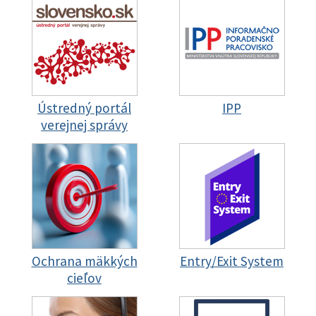
Ústredný portál
IPP
verejnej správy
Ochrana mäkkých
Entry/Exit System
cieľov