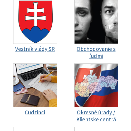
Vestník vlády SR
Obchodovanie s
ľuďmi
Cudzinci
Okresné úrady /
Klientske centrá