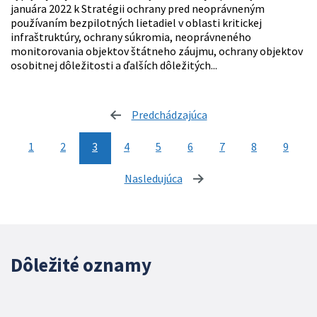
januára 2022 k Stratégii ochrany pred neoprávneným
používaním bezpilotných lietadiel v oblasti kritickej
infraštruktúry, ochrany súkromia, neoprávneného
monitorovania objektov štátneho záujmu, ochrany objektov
osobitnej dôležitosti a ďalších dôležitých...
Predchádzajúca
stránka
1
2
3
4
5
6
7
8
9
Nasledujúca
stránka
Dôležité oznamy