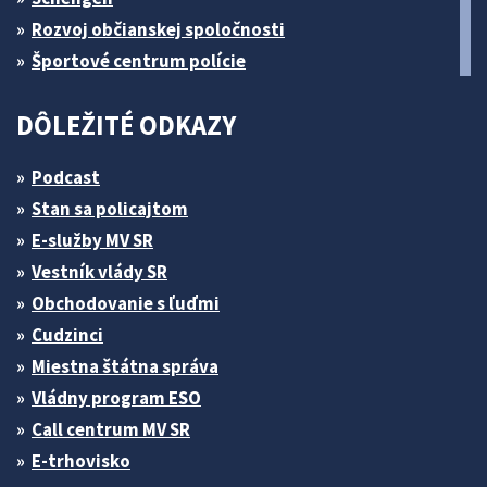
Rozvoj občianskej spoločnosti
Športové centrum polície
DÔLEŽITÉ ODKAZY
Podcast
Stan sa policajtom
E-služby MV SR
Vestník vlády SR
Obchodovanie s ľuďmi
Cudzinci
Miestna štátna správa
Vládny program ESO
Call centrum MV SR
E-trhovisko