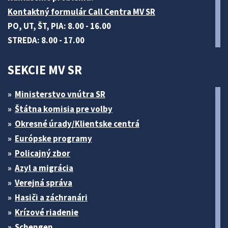
Kontaktný formulár Call Centra MV SR
PO, UT, ŠT, PIA: 8.00 - 16.00
STREDA: 8.00 - 17.00
SEKCIE MV SR
Ministerstvo vnútra SR
Štátna komisia pre volby
Okresné úrady/Klientske centrá
Európske programy
Policajný zbor
Azyl a migrácia
Verejná správa
Hasiči a záchranári
Krízové riadenie
Schengen