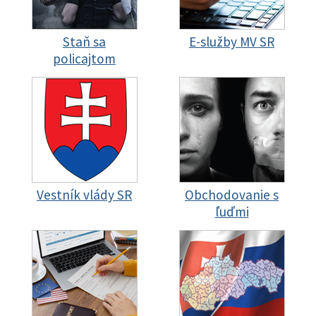
Staň sa
E-služby MV SR
policajtom
Vestník vlády SR
Obchodovanie s
ľuďmi