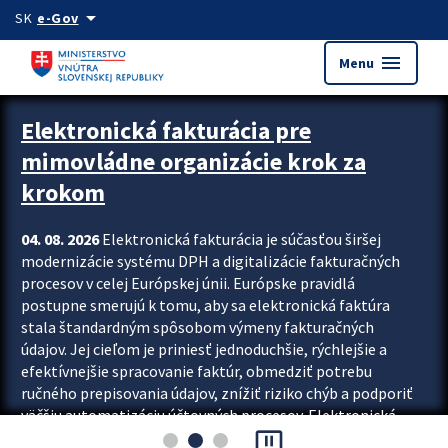
Preskocit na hlavný obsah
arrow_drop_down
SK
e-Gov
menu
Menu
Zastavit automatický posun upútavok
Elektronická fakturácia pre
mimovládne organizácie krok za
krokom
04. 08. 2026
Elektronická fakturácia je súčasťou širšej
modernizácie systému DPH a digitalizácie fakturačných
procesov v celej Európskej únii. Európske pravidlá
postupne smerujú k tomu, aby sa elektronická faktúra
stala štandardným spôsobom výmeny fakturačných
údajov. Jej cieľom je priniesť jednoduchšie, rýchlejšie a
efektívnejšie spracovanie faktúr, obmedziť potrebu
ručného prepisovania údajov, znížiť riziko chýb a podporiť
väčšiu automatizáciu účtovných procesov. Elektronická
pause_presentation
fakturácia preto nepredstavuje...