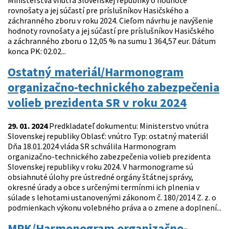
Ministerstva vnútra Slovenskej republiky o hodnote
rovnošaty a jej súčastí pre príslušníkov Hasičského a
záchranného zboru v roku 2024. Cieľom návrhu je navýšenie
hodnoty rovnošaty a jej súčastí pre príslušníkov Hasičského
a záchranného zboru o 12,05 % na sumu 1 364,57 eur. Dátum
konca PK: 02.02...
Ostatný materiál/Harmonogram
organizačno-technického zabezpečenia
volieb prezidenta SR v roku 2024
29. 01. 2024
Predkladateľ dokumentu: Ministerstvo vnútra
Slovenskej republiky Oblasť: vnútro Typ: ostatný materiál
Dňa 18.01.2024 vláda SR schválila Harmonogram
organizačno-technického zabezpečenia volieb prezidenta
Slovenskej republiky v roku 2024. V harmonograme sú
obsiahnuté úlohy pre ústredné orgány štátnej správy,
okresné úrady a obce s určenými termínmi ich plnenia v
súlade s lehotami ustanovenými zákonom č. 180/2014 Z. z. o
podmienkach výkonu volebného práva a o zmene a doplnení...
MPK/Harmonogram organizačno-