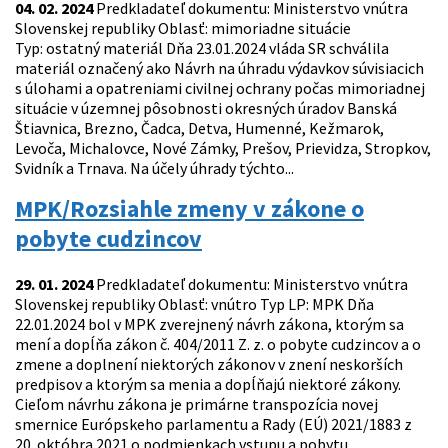
04. 02. 2024
Predkladateľ dokumentu: Ministerstvo vnútra
Slovenskej republiky Oblasť: mimoriadne situácie
Typ: ostatný materiál Dňa 23.01.2024 vláda SR schválila
materiál označený ako Návrh na úhradu výdavkov súvisiacich
s úlohami a opatreniami civilnej ochrany počas mimoriadnej
situácie v územnej pôsobnosti okresných úradov Banská
Štiavnica, Brezno, Čadca, Detva, Humenné, Kežmarok,
Levoča, Michalovce, Nové Zámky, Prešov, Prievidza, Stropkov,
Svidník a Trnava. Na účely úhrady týchto...
MPK/Rozsiahle zmeny v zákone o
pobyte cudzincov
29. 01. 2024
Predkladateľ dokumentu: Ministerstvo vnútra
Slovenskej republiky Oblasť: vnútro Typ LP: MPK Dňa
22.01.2024 bol v MPK zverejnený návrh zákona, ktorým sa
mení a dopĺňa zákon č. 404/2011 Z. z. o pobyte cudzincov a o
zmene a doplnení niektorých zákonov v znení neskorších
predpisov a ktorým sa menia a dopĺňajú niektoré zákony.
Cieľom návrhu zákona je primárne transpozícia novej
smernice Európskeho parlamentu a Rady (EÚ) 2021/1883 z
20. októbra 2021 o podmienkach vstupu a pobytu...