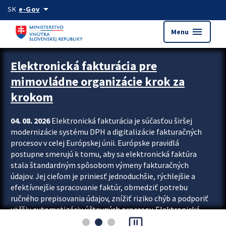
Preskocit na hlavný obsah
arrow_drop_down
SK
e-Gov
menu
Menu
Zastavit automatický posun upútavok
Elektronická fakturácia pre
mimovládne organizácie krok za
krokom
04. 08. 2026
Elektronická fakturácia je súčasťou širšej
modernizácie systému DPH a digitalizácie fakturačných
procesov v celej Európskej únii. Európske pravidlá
postupne smerujú k tomu, aby sa elektronická faktúra
stala štandardným spôsobom výmeny fakturačných
údajov. Jej cieľom je priniesť jednoduchšie, rýchlejšie a
efektívnejšie spracovanie faktúr, obmedziť potrebu
ručného prepisovania údajov, znížiť riziko chýb a podporiť
väčšiu automatizáciu účtovných procesov. Elektronická
pause_presentation
fakturácia preto nepredstavuje...