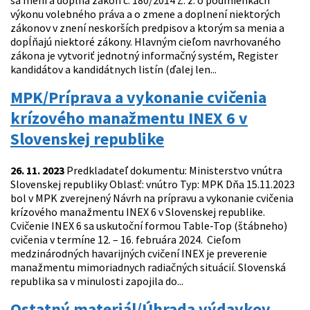
sa mení a dopĺňa zákon č. 180/2014 Z. z. o podmienkach
výkonu volebného práva a o zmene a doplnení niektorých
zákonov v znení neskorších predpisov a ktorým sa menia a
dopĺňajú niektoré zákony. Hlavným cieľom navrhovaného
zákona je vytvoriť jednotný informačný systém, Register
kandidátov a kandidátnych listín (ďalej len...
MPK/Príprava a vykonanie cvičenia
krízového manažmentu INEX 6 v
Slovenskej republike
26. 11. 2023
Predkladateľ dokumentu: Ministerstvo vnútra
Slovenskej republiky Oblasť: vnútro Typ: MPK Dňa 15.11.2023
bol v MPK zverejnený Návrh na prípravu a vykonanie cvičenia
krízového manažmentu INEX 6 v Slovenskej republike.
Cvičenie INEX 6 sa uskutoční formou Table-Top (štábneho)
cvičenia v termíne 12. – 16. februára 2024. Cieľom
medzinárodných havarijných cvičení INEX je preverenie
manažmentu mimoriadnych radiačných situácií. Slovenská
republika sa v minulosti zapojila do...
Ostatný materiál/Úhrada výdavkov