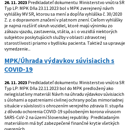
26. 11. 2023
Predkladateľ dokumentu: Ministerstvo vnútra SR
Typ LP: MPK Dňa 23.11.2023 bol v MPK zverejnený návrh
vyhlášky MV SR, ktorou sa mení a dopĺňa vyhláška č. 30/2020
Z. z. o dopravnom značení v platnom znení. Cieľom vyhlášky
je najmä rozšíriť okruh vozidiel, ktoré majú výnimku zo
zákazu vjazdu, zastavenia, státia, a i. o vozidlá niektorých
subjektov poskytujúcich služby v oblasti zdravotnej
starostlivosti priamo v bydlisku pacienta. Taktiež sa upravuje
vymedzenie...
MPK/Úhrada výdavkov súvisiacich s
COVID-19
26. 11. 2023
Predkladateľ dokumentu: Ministerstvo vnútra SR
Typ LP: MPK Dňa 22.11.2023 bol do MPK predložený ako
nelegislatívny materiál Návrh na úhradu výdavkov súvisiacich
s úlohami a opatreniami civilnej ochrany počas mimoriadnej
situácie v súvislosti s ohrozením verejného zdravia II. stupňa
z dôvodu ochorenia COVID-19 spôsobeným korona vírusom
SARS-CoV-2 na území Slovenskej republiky. Predkladaným
materiálom má byť zabezpečené finančné krytie všetkých
overených...