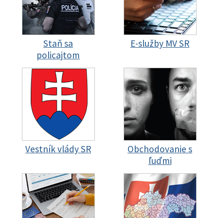
Staň sa
E-služby MV SR
policajtom
Vestník vlády SR
Obchodovanie s
ľuďmi