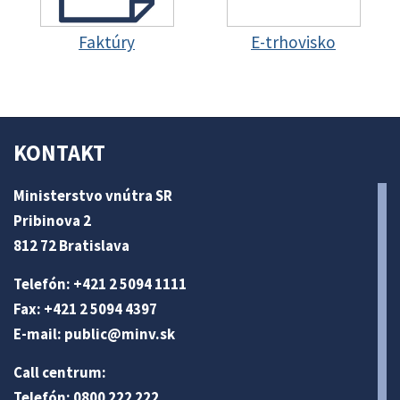
Faktúry
E-trhovisko
KONTAKT
Ministerstvo vnútra SR
Pribinova 2
812 72 Bratislava
Telefón: +421 2 5094 1111
Fax: +421 2 5094 4397
E-mail:
public@minv
.sk
Call centrum:
Telefón: 0800 222 222