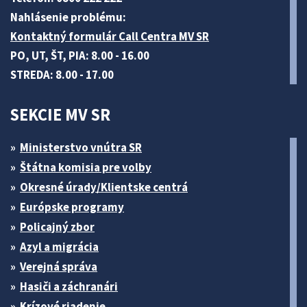
Nahlásenie problému:
Kontaktný formulár Call Centra MV SR
PO, UT, ŠT, PIA: 8.00 - 16.00
STREDA: 8.00 - 17.00
SEKCIE MV SR
Ministerstvo vnútra SR
Štátna komisia pre volby
Okresné úrady/Klientske centrá
Európske programy
Policajný zbor
Azyl a migrácia
Verejná správa
Hasiči a záchranári
Krízové riadenie