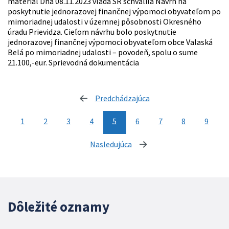
materiál Dňa 08.11.2023 vláda SR schválila Návrh na
poskytnutie jednorazovej finančnej výpomoci obyvateľom po
mimoriadnej udalosti v územnej pôsobnosti Okresného
úradu Prievidza. Cieľom návrhu bolo poskytnutie
jednorazovej finančnej výpomoci obyvateľom obce Valaská
Belá po mimoriadnej udalosti – povodeň, spolu o sume
21.100,-eur. Sprievodná dokumentácia
Predchádzajúca
stránka
1
2
3
4
5
6
7
8
9
Nasledujúca
stránka
Dôležité oznamy