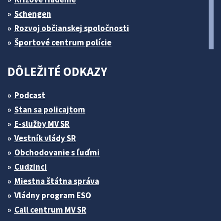
Schengen
Rozvoj občianskej spoločnosti
Športové centrum polície
DÔLEŽITÉ ODKAZY
Podcast
Stan sa policajtom
E-služby MV SR
Vestník vlády SR
Obchodovanie s ľuďmi
Cudzinci
Miestna štátna správa
Vládny program ESO
Call centrum MV SR