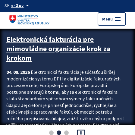
Preskocit na hlavný obsah
arrow_drop_down
SK
e-Gov
menu
Menu
Zastavit automatický posun upútavok
Elektronická fakturácia pre
mimovládne organizácie krok za
krokom
04. 08. 2026
Elektronická fakturácia je súčasťou širšej
modernizácie systému DPH a digitalizácie fakturačných
procesov v celej Európskej únii. Európske pravidlá
postupne smerujú k tomu, aby sa elektronická faktúra
stala štandardným spôsobom výmeny fakturačných
údajov. Jej cieľom je priniesť jednoduchšie, rýchlejšie a
efektívnejšie spracovanie faktúr, obmedziť potrebu
ručného prepisovania údajov, znížiť riziko chýb a podporiť
väčšiu automatizáciu účtovných procesov. Elektronická
pause_presentation
fakturácia preto nepredstavuje...