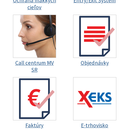
Ochrana mäkkých
Entry/Exit System
cieľov
Call centrum MV
Objednávky
SR
Faktúry
E-trhovisko