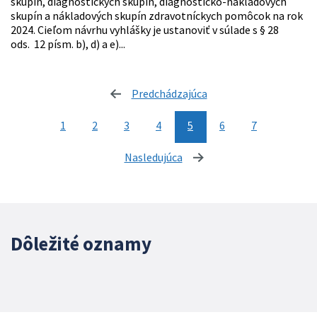
skupín, diagnostických skupín, diagnosticko-nákladových
skupín a nákladových skupín zdravotníckych pomôcok na rok
2024. Cieľom návrhu vyhlášky je ustanoviť v súlade s § 28
ods. 12 písm. b), d) a e)...
Predchádzajúca
stránka
1
2
3
4
5
6
7
Nasledujúca
stránka
Dôležité oznamy