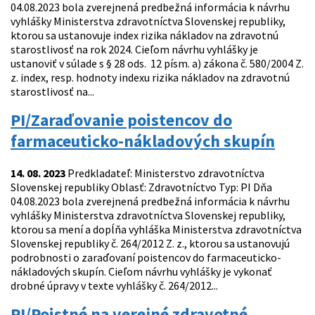
04.08.2023 bola zverejnená predbežná informácia k návrhu
vyhlášky Ministerstva zdravotníctva Slovenskej republiky,
ktorou sa ustanovuje index rizika nákladov na zdravotnú
starostlivosť na rok 2024. Cieľom návrhu vyhlášky je
ustanoviť v súlade s § 28 ods. 12 písm. a) zákona č. 580/2004 Z.
z. index, resp. hodnoty indexu rizika nákladov na zdravotnú
starostlivosť na...
PI/Zaraďovanie poistencov do
farmaceuticko-nákladových skupín
14. 08. 2023
Predkladateľ: Ministerstvo zdravotníctva
Slovenskej republiky Oblasť: Zdravotníctvo Typ: PI Dňa
04.08.2023 bola zverejnená predbežná informácia k návrhu
vyhlášky Ministerstva zdravotníctva Slovenskej republiky,
ktorou sa mení a dopĺňa vyhláška Ministerstva zdravotníctva
Slovenskej republiky č. 264/2012 Z. z., ktorou sa ustanovujú
podrobnosti o zaraďovaní poistencov do farmaceuticko-
nákladových skupín. Cieľom návrhu vyhlášky je vykonať
drobné úpravy v texte vyhlášky č. 264/2012...
PI/Poistné na verejné zdravotné