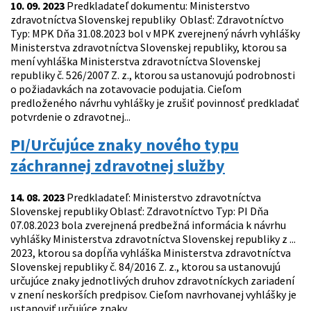
10. 09. 2023
Predkladateľ dokumentu: Ministerstvo
zdravotníctva Slovenskej republiky Oblasť: Zdravotníctvo
Typ: MPK Dňa 31.08.2023 bol v MPK zverejnený návrh vyhlášky
Ministerstva zdravotníctva Slovenskej republiky, ktorou sa
mení vyhláška Ministerstva zdravotníctva Slovenskej
republiky č. 526/2007 Z. z., ktorou sa ustanovujú podrobnosti
o požiadavkách na zotavovacie podujatia. Cieľom
predloženého návrhu vyhlášky je zrušiť povinnosť predkladať
potvrdenie o zdravotnej...
PI/Určujúce znaky nového typu
záchrannej zdravotnej služby
14. 08. 2023
Predkladateľ: Ministerstvo zdravotníctva
Slovenskej republiky Oblasť: Zdravotníctvo Typ: PI Dňa
07.08.2023 bola zverejnená predbežná informácia k návrhu
vyhlášky Ministerstva zdravotníctva Slovenskej republiky z ...
2023, ktorou sa dopĺňa vyhláška Ministerstva zdravotníctva
Slovenskej republiky č. 84/2016 Z. z., ktorou sa ustanovujú
určujúce znaky jednotlivých druhov zdravotníckych zariadení
v znení neskorších predpisov. Cieľom navrhovanej vyhlášky je
ustanoviť určujúce znaky...