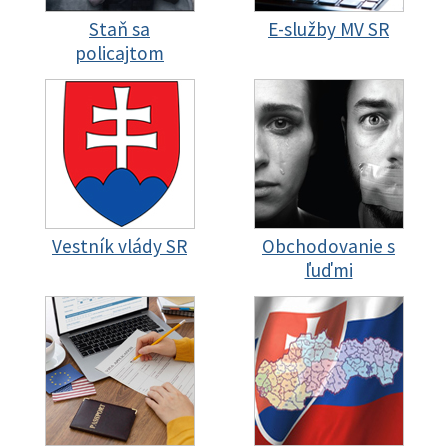
Staň sa
E-služby MV SR
policajtom
Vestník vlády SR
Obchodovanie s
ľuďmi