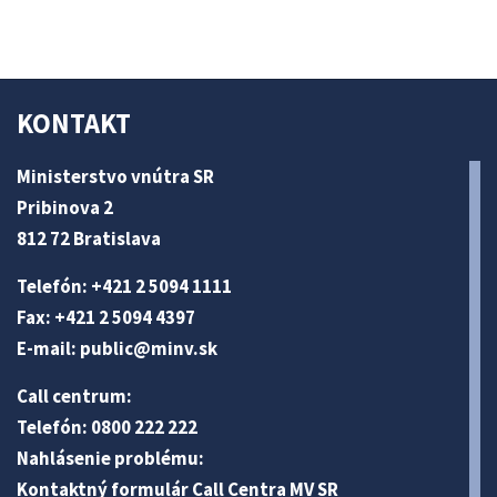
KONTAKT
Ministerstvo vnútra SR
Pribinova 2
812 72 Bratislava
Telefón: +421 2 5094 1111
Fax: +421 2 5094 4397
E-mail:
public@minv
.sk
Call centrum:
Telefón: 0800 222 222
Nahlásenie problému:
Kontaktný formulár Call Centra MV SR