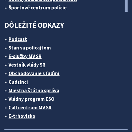
Športové centrum polície
DÔLEŽITÉ ODKAZY
Podcast
Stan sa policajtom
E-služby MV SR
Vestník vlády SR
Obchodovanie s ľuďmi
Cudzinci
Miestna štátna správa
Vládny program ESO
Call centrum MV SR
E-trhovisko