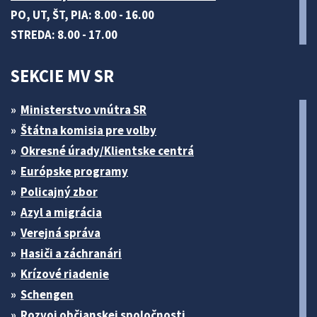
PO, UT, ŠT, PIA: 8.00 - 16.00
STREDA: 8.00 - 17.00
SEKCIE MV SR
Ministerstvo vnútra SR
Štátna komisia pre volby
Okresné úrady/Klientske centrá
Európske programy
Policajný zbor
Azyl a migrácia
Verejná správa
Hasiči a záchranári
Krízové riadenie
Schengen
Rozvoj občianskej spoločnosti