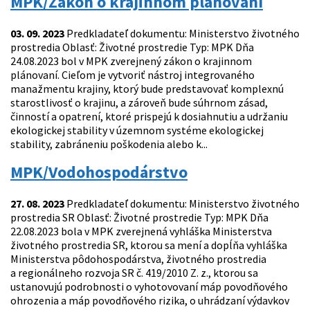
MPK/Zákon o krajinnom plánovaní
03. 09. 2023
Predkladateľ dokumentu: Ministerstvo životného
prostredia Oblasť: Životné prostredie Typ: MPK Dňa
24.08.2023 bol v MPK zverejnený zákon o krajinnom
plánovaní. Cieľom je vytvoriť nástroj integrovaného
manažmentu krajiny, ktorý bude predstavovať komplexnú
starostlivosť o krajinu, a zároveň bude súhrnom zásad,
činností a opatrení, ktoré prispejú k dosiahnutiu a udržaniu
ekologickej stability v územnom systéme ekologickej
stability, zabráneniu poškodenia alebo k...
MPK/Vodohospodárstvo
27. 08. 2023
Predkladateľ dokumentu: Ministerstvo životného
prostredia SR Oblasť: Životné prostredie Typ: MPK Dňa
22.08.2023 bola v MPK zverejnená vyhláška Ministerstva
životného prostredia SR, ktorou sa mení a dopĺňa vyhláška
Ministerstva pôdohospodárstva, životného prostredia
a regionálneho rozvoja SR č. 419/2010 Z. z., ktorou sa
ustanovujú podrobnosti o vyhotovovaní máp povodňového
ohrozenia a máp povodňového rizika, o uhrádzaní výdavkov