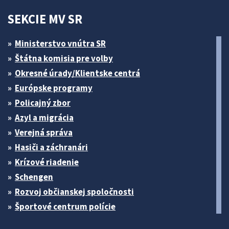
SEKCIE MV SR
Ministerstvo vnútra SR
Štátna komisia pre volby
Okresné úrady/Klientske centrá
Európske programy
Policajný zbor
Azyl a migrácia
Verejná správa
Hasiči a záchranári
Krízové riadenie
Schengen
Rozvoj občianskej spoločnosti
Športové centrum polície