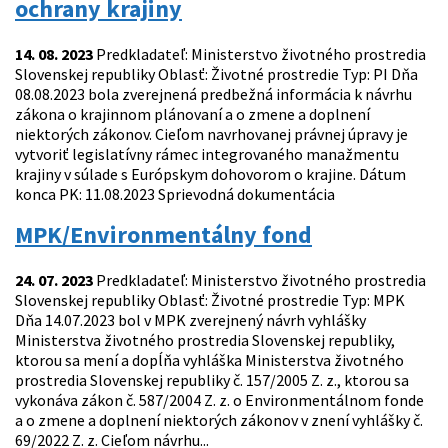
ochrany krajiny
14. 08. 2023
Predkladateľ: Ministerstvo životného prostredia
Slovenskej republiky Oblasť: Životné prostredie Typ: PI Dňa
08.08.2023 bola zverejnená predbežná informácia k návrhu
zákona o krajinnom plánovaní a o zmene a doplnení
niektorých zákonov. Cieľom navrhovanej právnej úpravy je
vytvoriť legislatívny rámec integrovaného manažmentu
krajiny v súlade s Európskym dohovorom o krajine. Dátum
konca PK: 11.08.2023 Sprievodná dokumentácia
MPK/Environmentálny fond
24. 07. 2023
Predkladateľ: Ministerstvo životného prostredia
Slovenskej republiky Oblasť: Životné prostredie Typ: MPK
Dňa 14.07.2023 bol v MPK zverejnený návrh vyhlášky
Ministerstva životného prostredia Slovenskej republiky,
ktorou sa mení a dopĺňa vyhláška Ministerstva životného
prostredia Slovenskej republiky č. 157/2005 Z. z., ktorou sa
vykonáva zákon č. 587/2004 Z. z. o Environmentálnom fonde
a o zmene a doplnení niektorých zákonov v znení vyhlášky č.
69/2022 Z. z. Cieľom návrhu...