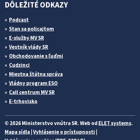
DÔLEŽITÉ ODKAZY
Podcast
Stan sa policajtom
E-služby MV SR
Vestník vlády SR
Obchodovanie s ľuďmi
Cudzinci
Miestna štátna správa
Vládny program ESO
Call centrum MV SR
E-trhovisko
© 2026 Ministerstvo vnútra SR. Web od
ELET systems
.
Mapa sídla
|
Vyhlásenie o prístupnosti
|