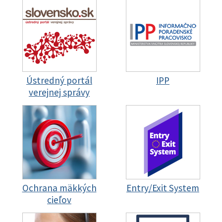
Ústredný portál
IPP
verejnej správy
Ochrana mäkkých
Entry/Exit System
cieľov