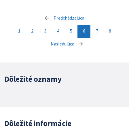
Predchádzajúca
stránka
1
2
3
4
5
6
7
8
Nasledujúca
stránka
Dôležité oznamy
Dôležité informácie