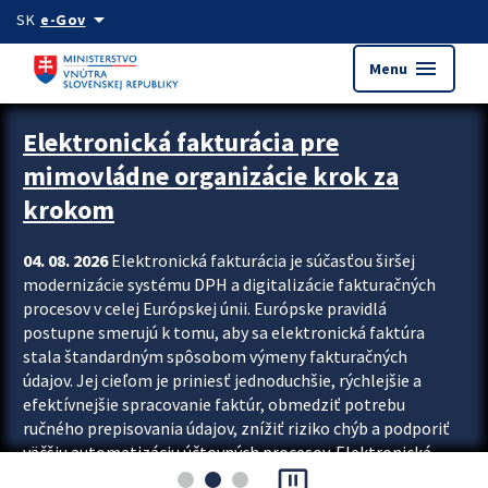
Preskocit na hlavný obsah
arrow_drop_down
SK
e-Gov
menu
Menu
Zastavit automatický posun upútavok
Elektronická fakturácia pre
mimovládne organizácie krok za
krokom
04. 08. 2026
Elektronická fakturácia je súčasťou širšej
modernizácie systému DPH a digitalizácie fakturačných
procesov v celej Európskej únii. Európske pravidlá
postupne smerujú k tomu, aby sa elektronická faktúra
stala štandardným spôsobom výmeny fakturačných
údajov. Jej cieľom je priniesť jednoduchšie, rýchlejšie a
efektívnejšie spracovanie faktúr, obmedziť potrebu
ručného prepisovania údajov, znížiť riziko chýb a podporiť
väčšiu automatizáciu účtovných procesov. Elektronická
pause_presentation
fakturácia preto nepredstavuje...