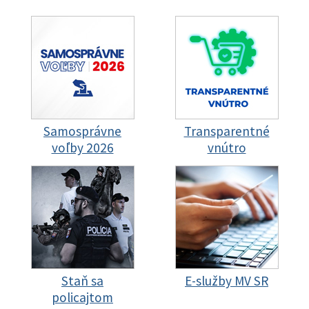
Samosprávne
Transparentné
voľby 2026
vnútro
Staň sa
E-služby MV SR
policajtom