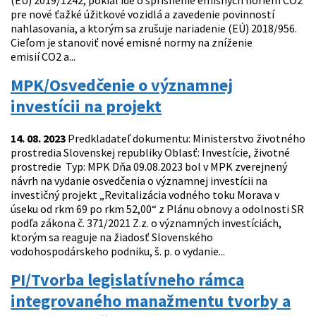
(EÚ) 2019/1242, pokiaľ ide o sprísnenie emisných noriem CO2
pre nové ťažké úžitkové vozidlá a zavedenie povinností
nahlasovania, a ktorým sa zrušuje nariadenie (EÚ) 2018/956.
Cieľom je stanoviť nové emisné normy na zníženie
emisií CO2 a...
MPK/Osvedčenie o významnej
investícii na projekt
14. 08. 2023
Predkladateľ dokumentu: Ministerstvo životného
prostredia Slovenskej republiky Oblasť: Investície, životné
prostredie Typ: MPK Dňa 09.08.2023 bol v MPK zverejnený
návrh na vydanie osvedčenia o významnej investícii na
investičný projekt „Revitalizácia vodného toku Morava v
úseku od rkm 69 po rkm 52,00“ z Plánu obnovy a odolnosti SR
podľa zákona č. 371/2021 Z.z. o významných investíciách,
ktorým sa reaguje na žiadosť Slovenského
vodohospodárskeho podniku, š. p. o vydanie...
PI/Tvorba legislatívneho rámca
integrovaného manažmentu tvorby a