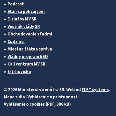
Podcast
Stan sa policajtom
E-služby MV SR
Vestník vlády SR
Obchodovanie s ľuďmi
Cudzinci
Miestna štátna správa
Vládny program ESO
Call centrum MV SR
E-trhovisko
© 2026 Ministerstvo vnútra SR. Web od
ELET systems
.
Mapa sídla
|
Vyhlásenie o prístupnosti
|
Vyhlásenie o cookies (PDF, 398 kB)