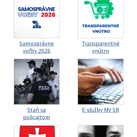
Samosprávne
Transparentné
voľby 2026
vnútro
Staň sa
E-služby MV SR
policajtom