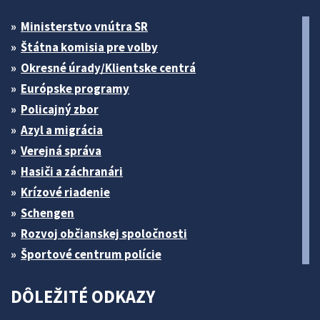
Ministerstvo vnútra SR
Štátna komisia pre volby
Okresné úrady/Klientske centrá
Európske programy
Policajný zbor
Azyl a migrácia
Verejná správa
Hasiči a záchranári
Krízové riadenie
Schengen
Rozvoj občianskej spoločnosti
Športové centrum polície
DÔLEŽITÉ ODKAZY