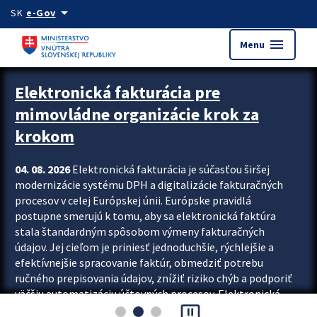
Preskocit na hlavný obsah
arrow_drop_down
SK
e-Gov
menu
Menu
Zastavit automatický posun upútavok
Elektronická fakturácia pre
mimovládne organizácie krok za
krokom
04. 08. 2026
Elektronická fakturácia je súčasťou širšej
modernizácie systému DPH a digitalizácie fakturačných
procesov v celej Európskej únii. Európske pravidlá
postupne smerujú k tomu, aby sa elektronická faktúra
stala štandardným spôsobom výmeny fakturačných
údajov. Jej cieľom je priniesť jednoduchšie, rýchlejšie a
efektívnejšie spracovanie faktúr, obmedziť potrebu
ručného prepisovania údajov, znížiť riziko chýb a podporiť
väčšiu automatizáciu účtovných procesov. Elektronická
pause_presentation
fakturácia preto nepredstavuje...