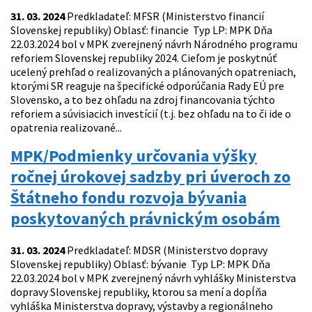
31. 03. 2024
Predkladateľ: MFSR (Ministerstvo financií
Slovenskej republiky) Oblasť: financie Typ LP: MPK Dňa
22.03.2024 bol v MPK zverejnený návrh Národného programu
reforiem Slovenskej republiky 2024. Cieľom je poskytnúť
ucelený prehľad o realizovaných a plánovaných opatreniach,
ktorými SR reaguje na špecifické odporúčania Rady EÚ pre
Slovensko, a to bez ohľadu na zdroj financovania týchto
reforiem a súvisiacich investícií (t.j. bez ohľadu na to či ide o
opatrenia realizované...
MPK/Podmienky určovania výšky
ročnej úrokovej sadzby pri úveroch zo
Štátneho fondu rozvoja bývania
poskytovaných právnickým osobám
31. 03. 2024
Predkladateľ: MDSR (Ministerstvo dopravy
Slovenskej republiky) Oblasť: bývanie Typ LP: MPK Dňa
22.03.2024 bol v MPK zverejnený návrh vyhlášky Ministerstva
dopravy Slovenskej republiky, ktorou sa mení a dopĺňa
vyhláška Ministerstva dopravy, výstavby a regionálneho