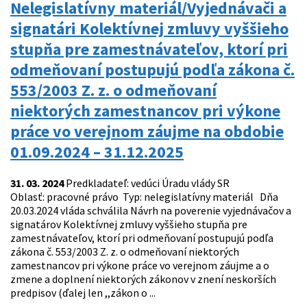
Nelegislatívny materiál/Vyjednávači a
signatári Kolektívnej zmluvy vyššieho
stupňa pre zamestnávateľov, ktorí pri
odmeňovaní postupujú podľa zákona č.
553/2003 Z. z. o odmeňovaní
niektorých zamestnancov pri výkone
práce vo verejnom záujme na obdobie
01.09.2024 – 31.12.2025
31. 03. 2024
Predkladateľ: vedúci Úradu vlády SR
Oblasť: pracovné právo Typ: nelegislatívny materiál Dňa
20.03.2024 vláda schválila Návrh na poverenie vyjednávačov a
signatárov Kolektívnej zmluvy vyššieho stupňa pre
zamestnávateľov, ktorí pri odmeňovaní postupujú podľa
zákona č. 553/2003 Z. z. o odmeňovaní niektorých
zamestnancov pri výkone práce vo verejnom záujme a o
zmene a doplnení niektorých zákonov v znení neskorších
predpisov (ďalej len ,,zákon o ...