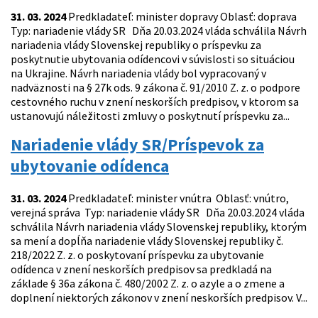
31. 03. 2024
Predkladateľ: minister dopravy Oblasť: doprava
Typ: nariadenie vlády SR Dňa 20.03.2024 vláda schválila Návrh
nariadenia vlády Slovenskej republiky o príspevku za
poskytnutie ubytovania odídencovi v súvislosti so situáciou
na Ukrajine. Návrh nariadenia vlády bol vypracovaný v
nadväznosti na § 27k ods. 9 zákona č. 91/2010 Z. z. o podpore
cestovného ruchu v znení neskorších predpisov, v ktorom sa
ustanovujú náležitosti zmluvy o poskytnutí príspevku za...
Nariadenie vlády SR/Príspevok za
ubytovanie odídenca
31. 03. 2024
Predkladateľ: minister vnútra Oblasť: vnútro,
verejná správa Typ: nariadenie vlády SR Dňa 20.03.2024 vláda
schválila Návrh nariadenia vlády Slovenskej republiky, ktorým
sa mení a dopĺňa nariadenie vlády Slovenskej republiky č.
218/2022 Z. z. o poskytovaní príspevku za ubytovanie
odídenca v znení neskorších predpisov sa predkladá na
základe § 36a zákona č. 480/2002 Z. z. o azyle a o zmene a
doplnení niektorých zákonov v znení neskorších predpisov. V...