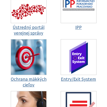
Ústredný portál
IPP
verejnej správy
Ochrana mäkkých
Entry/Exit System
cieľov