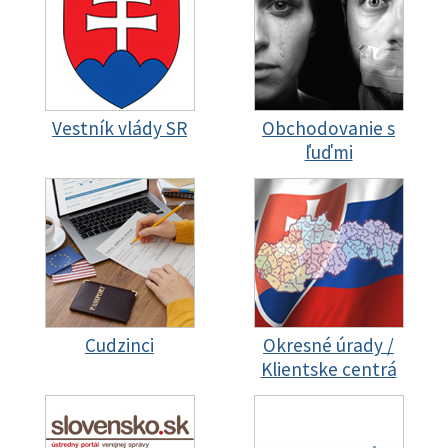
Vestník vlády SR
Obchodovanie s
ľuďmi
Cudzinci
Okresné úrady /
Klientske centrá