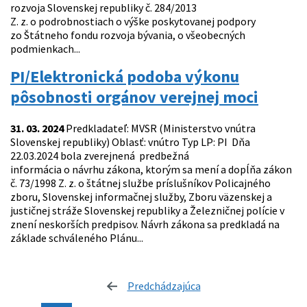
rozvoja Slovenskej republiky č. 284/2013
Z. z. o podrobnostiach o výške poskytovanej podpory
zo Štátneho fondu rozvoja bývania, o všeobecných
podmienkach...
PI/Elektronická podoba výkonu
pôsobnosti orgánov verejnej moci
31. 03. 2024
Predkladateľ: MVSR (Ministerstvo vnútra
Slovenskej republiky) Oblasť: vnútro Typ LP: PI Dňa
22.03.2024 bola zverejnená predbežná
informácia o návrhu zákona, ktorým sa mení a dopĺňa zákon
č. 73/1998 Z. z. o štátnej službe príslušníkov Policajného
zboru, Slovenskej informačnej služby, Zboru väzenskej a
justičnej stráže Slovenskej republiky a Železničnej polície v
znení neskorších predpisov. Návrh zákona sa predkladá na
základe schváleného Plánu...
Predchádzajúca
stránka