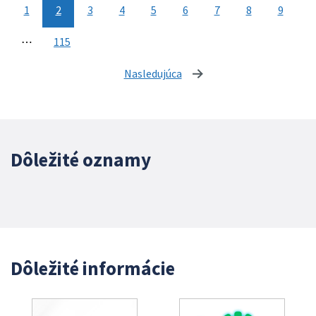
1
2
3
4
5
6
7
8
9
⋯
115
Nasledujúca
stránka
Dôležité oznamy
Dôležité informácie