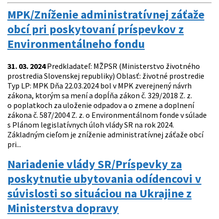
MPK/Zníženie administratívnej záťaže
obcí pri poskytovaní príspevkov z
Environmentálneho fondu
31. 03. 2024
Predkladateľ: MŽPSR (Ministerstvo životného
prostredia Slovenskej republiky) Oblasť: životné prostredie
Typ LP: MPK Dňa 22.03.2024 bol v MPK zverejnený návrh
zákona, ktorým sa mení a dopĺňa zákon č. 329/2018 Z. z.
o poplatkoch za uloženie odpadov a o zmene a doplnení
zákona č. 587/2004 Z. z. o Environmentálnom fonde v súlade
s Plánom legislatívnych úloh vlády SR na rok 2024.
Základným cieľom je zníženie administratívnej záťaže obcí
pri...
Nariadenie vlády SR/Príspevky za
poskytnutie ubytovania odídencovi v
súvislosti so situáciou na Ukrajine z
Ministerstva dopravy