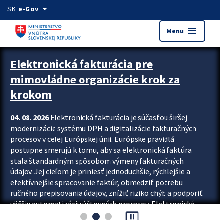
Preskocit na hlavný obsah
arrow_drop_down
SK
e-Gov
menu
Menu
Zastavit automatický posun upútavok
Elektronická fakturácia pre
mimovládne organizácie krok za
krokom
04. 08. 2026
Elektronická fakturácia je súčasťou širšej
modernizácie systému DPH a digitalizácie fakturačných
procesov v celej Európskej únii. Európske pravidlá
postupne smerujú k tomu, aby sa elektronická faktúra
stala štandardným spôsobom výmeny fakturačných
údajov. Jej cieľom je priniesť jednoduchšie, rýchlejšie a
efektívnejšie spracovanie faktúr, obmedziť potrebu
ručného prepisovania údajov, znížiť riziko chýb a podporiť
väčšiu automatizáciu účtovných procesov. Elektronická
pause_presentation
fakturácia preto nepredstavuje...