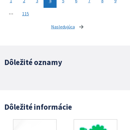
1
2
3
4
5
6
7
8
9
⋯
115
Nasledujúca
stránka
Dôležité oznamy
Dôležité informácie