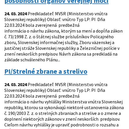
pôsobnosti orgánov verejnej moci
24. 03. 2024
Predkladateľ: MVSR (Ministerstvo vnútra
Slovenskej republiky) Oblasť: vnútro Typ LP: PI Dňa
22.03.2024 bola zverejnená predbežná
informácia o návrhu zákona, ktorým sa mení a dopĺňa zákon
č. 73/1998 Z. z. o štátnej službe príslušníkov Policajného
zboru, Slovenskej informačnej služby, Zboru väzenskej a
justičnej stráže Slovenskej republiky a Železničnej polície v
znení neskorších predpisov. Návrh zákona sa predkladá na
základe schváleného Plánu...
PI/Strelné zbrane a strelivo
24. 03. 2024
Predkladateľ: MVSR (Ministerstvo vnútra
Slovenskej republiky) Oblasť: vnútro Typ LP: PI Dňa
22.03.2024 bola zverejnená predbežná
informácia o návrhu vyhlášky Ministerstva vnútra Slovenskej
republiky, ktorou sa vykonávajú niektoré ustanovenia zákona
č. 190/2003 Z. z. o strelných zbraniach a strelive a o zmene a
doplnení niektorých zákonov v znení neskorších predpisov.
Cieľom návrhu vyhlášky je upraviť podrobnosti o rozsahu a