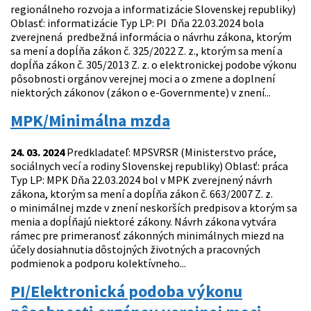
regionálneho rozvoja a informatizácie Slovenskej republiky)
Oblasť: informatizácie Typ LP: PI Dňa 22.03.2024 bola
zverejnená predbežná informácia o návrhu zákona, ktorým
sa mení a dopĺňa zákon č. 325/2022 Z. z., ktorým sa mení a
dopĺňa zákon č. 305/2013 Z. z. o elektronickej podobe výkonu
pôsobnosti orgánov verejnej moci a o zmene a doplnení
niektorých zákonov (zákon o e-Governmente) v znení...
MPK/Minimálna mzda
24. 03. 2024
Predkladateľ: MPSVRSR (Ministerstvo práce,
sociálnych vecí a rodiny Slovenskej republiky) Oblasť: práca
Typ LP: MPK Dňa 22.03.2024 bol v MPK zverejnený návrh
zákona, ktorým sa mení a dopĺňa zákon č. 663/2007 Z. z.
o minimálnej mzde v znení neskorších predpisov a ktorým sa
menia a dopĺňajú niektoré zákony. Návrh zákona vytvára
rámec pre primeranosť zákonných minimálnych miezd na
účely dosiahnutia dôstojných životných a pracovných
podmienok a podporu kolektívneho...
PI/Elektronická podoba výkonu