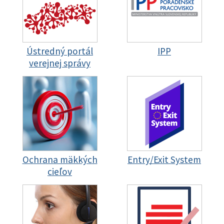
Ústredný portál
IPP
verejnej správy
Ochrana mäkkých
Entry/Exit System
cieľov