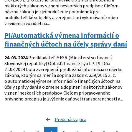
niektorých zákonov v znení neskorších predpisov. Cieľom
návrhu zákona je zjednodušenie podmienok pre
podnikateľské subjekty a verejnosť pri vykonávaní zmien
v evidencii vozidiel na...
PI/Automatická výmena informácií o
finančných účtoch na účely správy daní
24. 03. 2024
Predkladateľ: MFSR (Ministerstvo financií
Slovenskej republiky) Oblasť: financie Typ LP: PI Dňa
21.03.2024 bola zverejnená predbežná informácia o návrhu
zákona, ktorým sa mení a dopĺňa zákon č. 359/2015 Z. z.
o automatickej výmene informácií o finančných účtoch na
účely správy daní a o zmene a doplnení niektorých zákonov
v znení neskorších predpisov. Cieľom pripravovaného
právneho predpisu je zvýšenie daňovej transparentnosti a...
Predchádzajúca
stránka