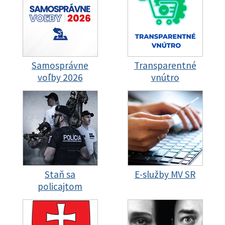
Samosprávne
Transparentné
voľby 2026
vnútro
Staň sa
E-služby MV SR
policajtom