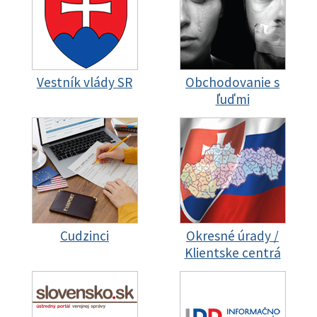
Vestník vlády SR
Obchodovanie s
ľuďmi
Cudzinci
Okresné úrady /
Klientske centrá