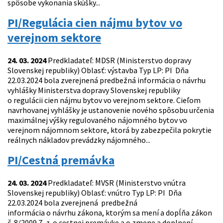
spôsobe vykonania skúšky...
PI/Regulácia cien nájmu bytov vo
verejnom sektore
24. 03. 2024
Predkladateľ: MDSR (Ministerstvo dopravy
Slovenskej republiky) Oblasť: výstavba Typ LP: PI Dňa
22.03.2024 bola zverejnená predbežná informácia o návrhu
vyhlášky Ministerstva dopravy Slovenskej republiky
o regulácii cien nájmu bytov vo verejnom sektore. Cieľom
navrhovanej vyhlášky je ustanovenie nového spôsobu určenia
maximálnej výšky regulovaného nájomného bytov vo
verejnom nájomnom sektore, ktorá by zabezpečila pokrytie
reálnych nákladov prevádzky nájomného...
PI/Cestná premávka
24. 03. 2024
Predkladateľ: MVSR (Ministerstvo vnútra
Slovenskej republiky) Oblasť: vnútro Typ LP: PI Dňa
22.03.2024 bola zverejnená predbežná
informácia o návrhu zákona, ktorým sa mení a dopĺňa zákon
č. 8/2009 Z. z. o cestnej premávke a o zmene a doplnení