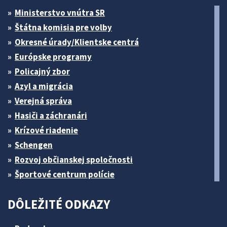
Ministerstvo vnútra SR
Štátna komisia pre volby
Okresné úrady/Klientske centrá
Európske programy
Policajný zbor
Azyl a migrácia
Verejná správa
Hasiči a záchranári
Krízové riadenie
Schengen
Rozvoj občianskej spoločnosti
Športové centrum polície
DÔLEŽITÉ ODKAZY