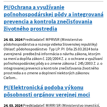
PI/Ochrana a využívanie
poľnohospodárskej pôdy a integrovaná
prevencia a kontrola znečisťovania
životného prostredia
24. 03. 2024
Predkladateľ: MPRVSR (Ministerstvo
pôdohospodárstva a rozvoja vidieka Slovenskej republiky)
Oblasť: pôdohospodárstvo Typ LP: PI Dňa 25.03.2024 bola
zverejnená predbežná informácia o návrhu zákona, ktorým
sa mení a dopĺňa zákon č. 220/2004 Z. z. o ochrane a využívaní
poľnohospodárskej pôdy a o zmene zákona č. 245/2003 Z. z. o
integrovanej prevencii a kontrole znečisťovania životného
prostredia a o zmene a doplnení niektorých zákonov.
Cieľom...
PI/Elektronická podoba výkonu
pôsobnosti orgánov verejnej moci
24. 03. 2024
Predkladateľ: MIRRI SR (Ministerstvo investícií,