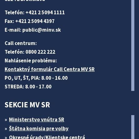
Telefón: +421 2 5094 1111
Fax: +421 2 5094 4397
E-mail:
public@minv
.sk
Call centrum:
Telefón: 0800 222 222
Nahlásenie problému:
Kontaktný formulár Call Centra MV SR
PO, UT, ŠT, PIA: 8.00 - 16.00
STREDA: 8.00 - 17.00
SEKCIE MV SR
Ministerstvo vnútra SR
Štátna komisia pre volby
Okresné úrady/Klientske centrá