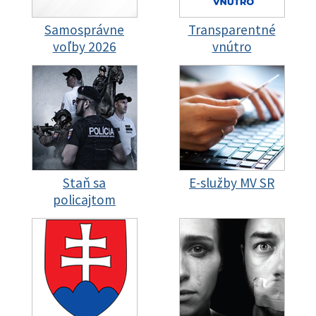
Samosprávne
Transparentné
voľby 2026
vnútro
Staň sa
E-služby MV SR
policajtom