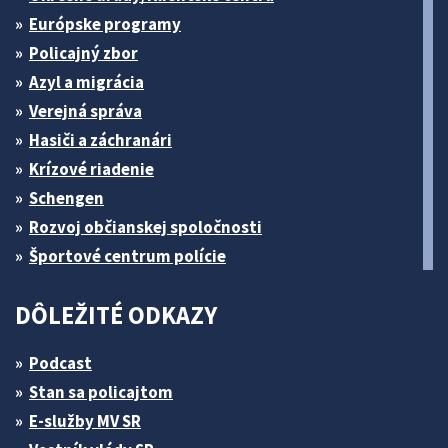
Európske programy
Policajný zbor
Azyl a migrácia
Verejná správa
Hasiči a záchranári
Krízové riadenie
Schengen
Rozvoj občianskej spoločnosti
Športové centrum polície
DÔLEŽITÉ ODKAZY
Podcast
Stan sa policajtom
E-služby MV SR