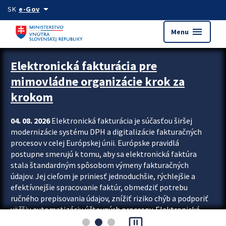
Preskocit na hlavný obsah
arrow_drop_down
SK
e-Gov
menu
Menu
Zastavit automatický posun upútavok
Elektronická fakturácia pre
mimovládne organizácie krok za
krokom
04. 08. 2026
Elektronická fakturácia je súčasťou širšej
modernizácie systému DPH a digitalizácie fakturačných
procesov v celej Európskej únii. Európske pravidlá
postupne smerujú k tomu, aby sa elektronická faktúra
stala štandardným spôsobom výmeny fakturačných
údajov. Jej cieľom je priniesť jednoduchšie, rýchlejšie a
efektívnejšie spracovanie faktúr, obmedziť potrebu
ručného prepisovania údajov, znížiť riziko chýb a podporiť
väčšiu automatizáciu účtovných procesov. Elektronická
pause_presentation
fakturácia preto nepredstavuje...