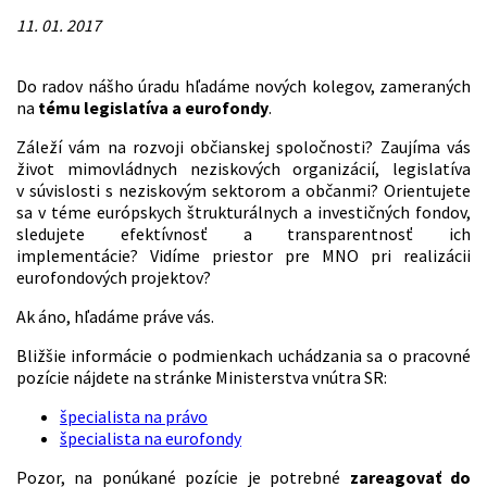
11. 01. 2017
Do radov nášho úradu hľadáme nových kolegov, zameraných
na
tému legislatíva a eurofondy
.
Záleží vám na rozvoji občianskej spoločnosti? Zaujíma vás
život mimovládnych neziskových organizácií, legislatíva
v súvislosti s neziskovým sektorom a občanmi? Orientujete
sa v téme európskych štrukturálnych a investičných fondov,
sledujete efektívnosť a transparentnosť ich
implementácie? Vidíme priestor pre MNO pri realizácii
eurofondových projektov?
Ak áno, hľadáme práve vás.
Bližšie informácie o podmienkach uchádzania sa o pracovné
pozície nájdete na stránke Ministerstva vnútra SR:
špecialista na právo
špecialista na eurofondy
Pozor, na ponúkané pozície je potrebné
zareagovať do