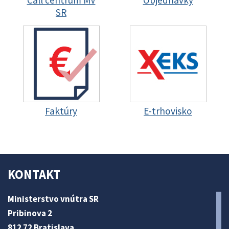
Call centrum MV
Objednávky
SR
Faktúry
E-trhovisko
KONTAKT
Ministerstvo vnútra SR
Pribinova 2
812 72 Bratislava