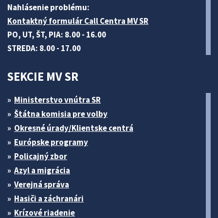
Nahlásenie problému:
Kontaktný formulár Call Centra MV SR
PO, UT, ŠT, PIA: 8.00 - 16.00
STREDA: 8.00 - 17.00
SEKCIE MV SR
Ministerstvo vnútra SR
Štátna komisia pre volby
Okresné úrady/Klientske centrá
Európske programy
Policajný zbor
Azyl a migrácia
Verejná správa
Hasiči a záchranári
Krízové riadenie