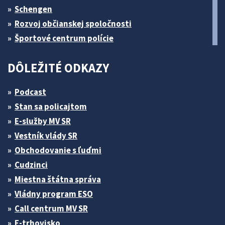
Schengen
Rozvoj občianskej spoločnosti
Športové centrum polície
DÔLEŽITÉ ODKAZY
Podcast
Stan sa policajtom
E-služby MV SR
Vestník vlády SR
Obchodovanie s ľuďmi
Cudzinci
Miestna štátna správa
Vládny program ESO
Call centrum MV SR
E-trhovisko