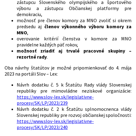
zástupcu Slovenského olympijského a športového
výboru a zástupcu Občianskej platformy pre
demokraciu,
možnosť pre členov komory za MNO zvoliť si okrem
predsedu aj
členov výkonného výboru komory za
MNO
,
overovanie kritérií členstva v komore za MNO
pravidelne každých päť rokov,
možnosť zriadiť aj trvalé pracovné skupiny –
rezortné rady
.
Oba návrhy štatútov je možné pripomienkovať do 4. mája
2023 na portáli Slov – Lex:
Návrh dodatku č. 5 k Štatútu Rady vlády Slovenskej
republiky pre mimovládne neziskové organizácie:
https://www.slov-lex.sk/legislativne-
procesy/SK/LP/2023/239
Návrh dodatku č. 2 k Štatútu splnomocnenca vlády
Slovenskej republiky pre rozvoj občianskej spoločnosti:
https://www.slov-lex.sk/legislativne-
procesy/SK/LP/2023/240