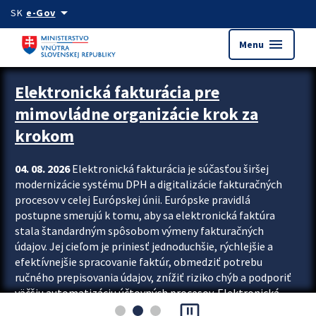
Preskocit na hlavný obsah
arrow_drop_down
SK
e-Gov
menu
Menu
Zastavit automatický posun upútavok
Elektronická fakturácia pre
mimovládne organizácie krok za
krokom
04. 08. 2026
Elektronická fakturácia je súčasťou širšej
modernizácie systému DPH a digitalizácie fakturačných
procesov v celej Európskej únii. Európske pravidlá
postupne smerujú k tomu, aby sa elektronická faktúra
stala štandardným spôsobom výmeny fakturačných
údajov. Jej cieľom je priniesť jednoduchšie, rýchlejšie a
efektívnejšie spracovanie faktúr, obmedziť potrebu
ručného prepisovania údajov, znížiť riziko chýb a podporiť
väčšiu automatizáciu účtovných procesov. Elektronická
pause_presentation
fakturácia preto nepredstavuje...