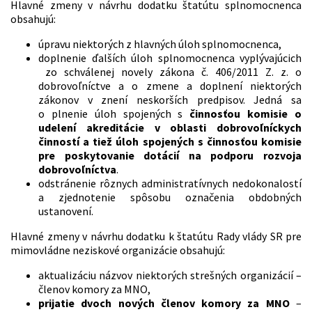
Hlavné zmeny v návrhu dodatku štatútu splnomocnenca
obsahujú:
úpravu niektorých z hlavných úloh splnomocnenca,
doplnenie ďalších úloh splnomocnenca vyplývajúcich
zo schválenej novely zákona č. 406/2011 Z. z. o
dobrovoľníctve a o zmene a doplnení niektorých
zákonov v znení neskorších predpisov. Jedná sa
o plnenie úloh spojených s
činnosťou komisie o
udelení akreditácie v oblasti dobrovoľníckych
činností a tiež úloh spojených s činnosťou komisie
pre poskytovanie dotácií na podporu rozvoja
dobrovoľníctva
.
odstránenie rôznych administratívnych nedokonalostí
a zjednotenie spôsobu označenia obdobných
ustanovení.
Hlavné zmeny v návrhu dodatku k štatútu Rady vlády SR pre
mimovládne neziskové organizácie obsahujú:
aktualizáciu názvov niektorých strešných organizácií –
členov komory za MNO,
prijatie dvoch nových členov komory za MNO
–