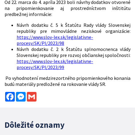
Od 22. marca do 4. apríla 2023 boli návrhy dodatkov otvorené
na pripomienkovanie aj prostredníctvom inštitútu
predbežnej informácie:
Návrh dodatku č. 5 k Štatútu Rady vlády Slovenskej
republiky pre mimovládne neziskové organizácie:
https://www.slov-lex.sk/legislativne-
procesy/SK/PI/2023/98
Návrh dodatku č. 2 k Štatútu splnomocnenca vlády
Slovenskej republiky pre rozvoj občianskej spoločnosti:
https://www.slov-lex.sk/legislativne-
procesy/SK/PI/2023/99
Po vyhodnotení medzirezortného pripomienkového konania
budú materiály predložené na rokovanie vlády SR.
Facebook
Messenger
Gmail
Dôležité oznamy