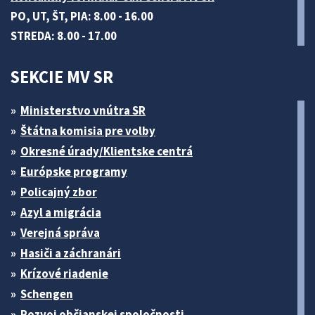
PO, UT, ŠT, PIA: 8.00 - 16.00
STREDA: 8.00 - 17.00
SEKCIE MV SR
Ministerstvo vnútra SR
Štátna komisia pre volby
Okresné úrady/Klientske centrá
Európske programy
Policajný zbor
Azyl a migrácia
Verejná správa
Hasiči a záchranári
Krízové riadenie
Schengen
Rozvoj občianskej spoločnosti