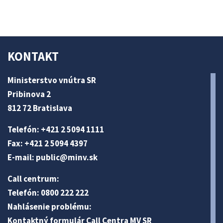
KONTAKT
Ministerstvo vnútra SR
Pribinova 2
812 72 Bratislava
Telefón: +421 2 5094 1111
Fax: +421 2 5094 4397
E-mail:
public@minv
.sk
Call centrum:
Telefón: 0800 222 222
Nahlásenie problému:
Kontaktný formulár Call Centra MV SR