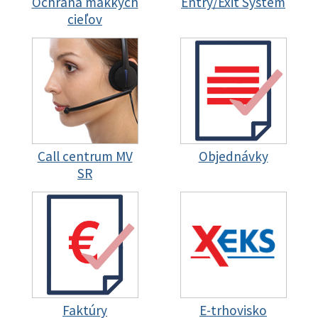
Ochrana mäkkých
Entry/Exit System
cieľov
Call centrum MV
Objednávky
SR
Faktúry
E-trhovisko