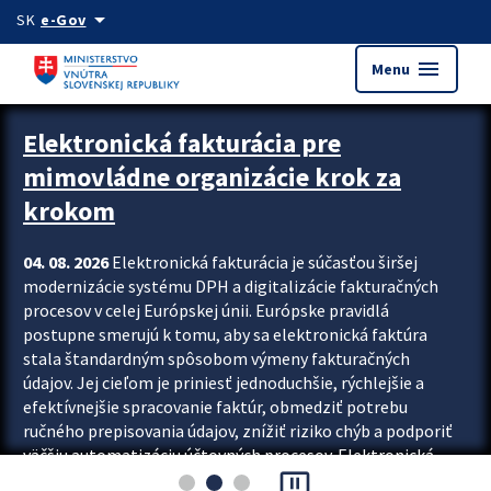
Preskocit na hlavný obsah
arrow_drop_down
SK
e-Gov
menu
Menu
Zastavit automatický posun upútavok
Elektronická fakturácia pre
mimovládne organizácie krok za
krokom
04. 08. 2026
Elektronická fakturácia je súčasťou širšej
modernizácie systému DPH a digitalizácie fakturačných
procesov v celej Európskej únii. Európske pravidlá
postupne smerujú k tomu, aby sa elektronická faktúra
stala štandardným spôsobom výmeny fakturačných
údajov. Jej cieľom je priniesť jednoduchšie, rýchlejšie a
efektívnejšie spracovanie faktúr, obmedziť potrebu
ručného prepisovania údajov, znížiť riziko chýb a podporiť
väčšiu automatizáciu účtovných procesov. Elektronická
pause_presentation
fakturácia preto nepredstavuje...