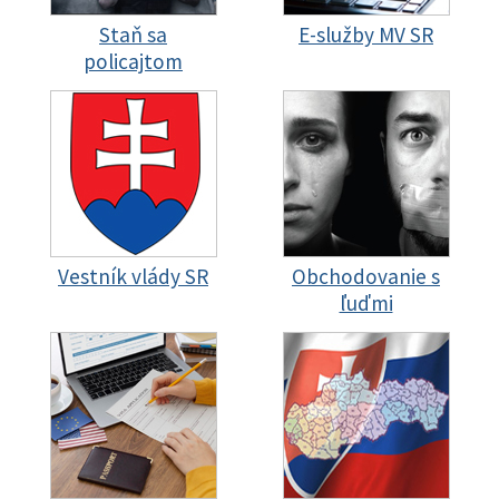
Staň sa
E-služby MV SR
policajtom
Vestník vlády SR
Obchodovanie s
ľuďmi