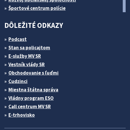
Športové centrum polície
DÔLEŽITÉ ODKAZY
Podcast
Stan sa policajtom
E-služby MV SR
Vestník vlády SR
Obchodovanie s ľuďmi
Cudzinci
Miestna štátna správa
Vládny program ESO
Call centrum MV SR
E-trhovisko