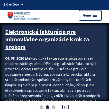
Preskocit na hlavný obsah
arrow_drop_down
SK
e-Gov
menu
Menu
Zastavit automatický posun upútavok
Elektronická fakturácia pre
mimovládne organizácie krok za
krokom
04. 08. 2026
Elektronická fakturácia je súčasťou širšej
modernizácie systému DPH a digitalizácie fakturačných
procesov v celej Európskej únii. Európske pravidlá
postupne smerujú k tomu, aby sa elektronická faktúra
stala štandardným spôsobom výmeny fakturačných
údajov. Jej cieľom je priniesť jednoduchšie, rýchlejšie a
efektívnejšie spracovanie faktúr, obmedziť potrebu
ručného prepisovania údajov, znížiť riziko chýb a podporiť
väčšiu automatizáciu účtovných procesov. Elektronická
pause_presentation
fakturácia preto nepredstavuje...