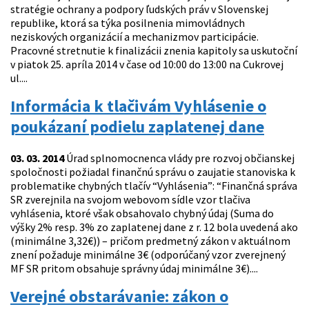
stratégie ochrany a podpory ľudských práv v Slovenskej
republike, ktorá sa týka posilnenia mimovládnych
neziskových organizácií a mechanizmov participácie.
Pracovné stretnutie k finalizácii znenia kapitoly sa uskutoční
v piatok 25. apríla 2014 v čase od 10:00 do 13:00 na Cukrovej
ul....
Informácia k tlačivám Vyhlásenie o
poukázaní podielu zaplatenej dane
03. 03. 2014
Úrad splnomocnenca vlády pre rozvoj občianskej
spoločnosti požiadal finančnú správu o zaujatie stanoviska k
problematike chybných tlačív “Vyhlásenia”: “Finančná správa
SR zverejnila na svojom webovom sídle vzor tlačiva
vyhlásenia, ktoré však obsahovalo chybný údaj (Suma do
výšky 2% resp. 3% zo zaplatenej dane z r. 12 bola uvedená ako
(minimálne 3,32€)) – pričom predmetný zákon v aktuálnom
znení požaduje minimálne 3€ (odporúčaný vzor zverejnený
MF SR pritom obsahuje správny údaj minimálne 3€)....
Verejné obstarávanie: zákon o