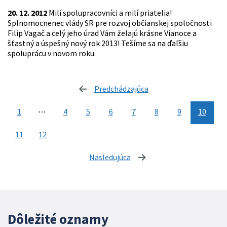
20. 12. 2012
Milí spolupracovníci a milí priatelia!
Splnomocnenec vlády SR pre rozvoj občianskej spoločnosti
Filip Vagač a celý jeho úrad Vám želajú krásne Vianoce a
šťastný a úspešný nový rok 2013! Tešíme sa na ďaľšiu
spoluprácu v novom roku.
Predchádzajúca
stránka
1
⋯
4
5
6
7
8
9
10
11
12
Nasledujúca
stránka
Dôležité oznamy