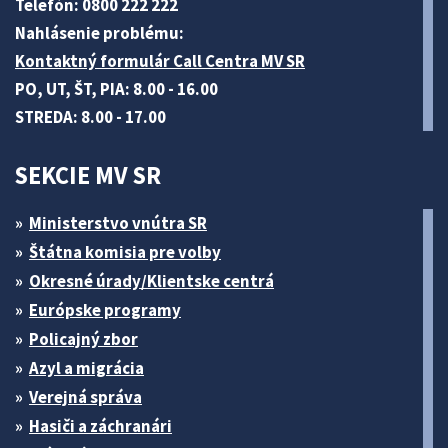
Telefón: 0800 222 222
Nahlásenie problému:
Kontaktný formulár Call Centra MV SR
PO, UT, ŠT, PIA: 8.00 - 16.00
STREDA: 8.00 - 17.00
SEKCIE MV SR
Ministerstvo vnútra SR
Štátna komisia pre volby
Okresné úrady/Klientske centrá
Európske programy
Policajný zbor
Azyl a migrácia
Verejná správa
Hasiči a záchranári