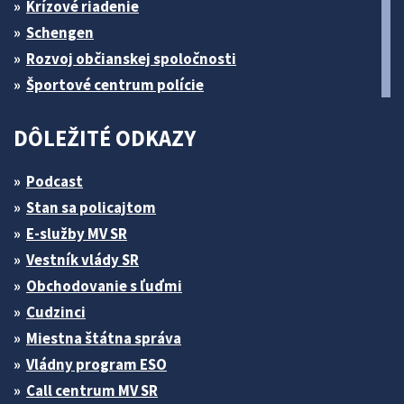
Krízové riadenie
Schengen
Rozvoj občianskej spoločnosti
Športové centrum polície
DÔLEŽITÉ ODKAZY
Podcast
Stan sa policajtom
E-služby MV SR
Vestník vlády SR
Obchodovanie s ľuďmi
Cudzinci
Miestna štátna správa
Vládny program ESO
Call centrum MV SR