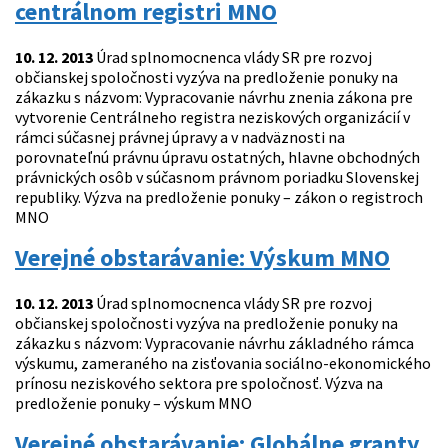
centrálnom registri MNO
10. 12. 2013
Úrad splnomocnenca vlády SR pre rozvoj
občianskej spoločnosti vyzýva na predloženie ponuky na
zákazku s názvom: Vypracovanie návrhu znenia zákona pre
vytvorenie Centrálneho registra neziskových organizácií v
rámci súčasnej právnej úpravy a v nadväznosti na
porovnateľnú právnu úpravu ostatných, hlavne obchodných
právnických osôb v súčasnom právnom poriadku Slovenskej
republiky. Výzva na predloženie ponuky – zákon o registroch
MNO
Verejné obstarávanie: Výskum MNO
10. 12. 2013
Úrad splnomocnenca vlády SR pre rozvoj
občianskej spoločnosti vyzýva na predloženie ponuky na
zákazku s názvom: Vypracovanie návrhu základného rámca
výskumu, zameraného na zisťovania sociálno-ekonomického
prínosu neziskového sektora pre spoločnosť. Výzva na
predloženie ponuky – výskum MNO
Verejné obstarávanie: Globálne granty