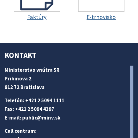
Faktúry
E-trhovisko
KONTAKT
Ministerstvo vnútra SR
Pribinova 2
812 72 Bratislava
Telefón: +421 2 5094 1111
Fax: +421 2 5094 4397
E-mail:
public@minv
.sk
Call centrum: