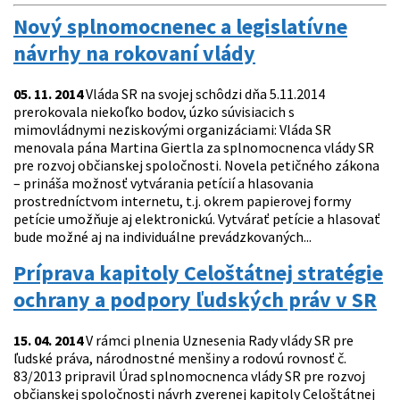
Nový splnomocnenec a legislatívne
návrhy na rokovaní vlády
05. 11. 2014
Vláda SR na svojej schôdzi dňa 5.11.2014
prerokovala niekoľko bodov, úzko súvisiacich s
mimovládnymi neziskovými organizáciami: Vláda SR
menovala pána Martina Giertla za splnomocnenca vlády SR
pre rozvoj občianskej spoločnosti. Novela petičného zákona
– prináša možnosť vytvárania petícií a hlasovania
prostredníctvom internetu, t.j. okrem papierovej formy
petície umožňuje aj elektronickú. Vytvárať petície a hlasovať
bude možné aj na individuálne prevádzkovaných...
Príprava kapitoly Celoštátnej stratégie
ochrany a podpory ľudských práv v SR
15. 04. 2014
V rámci plnenia Uznesenia Rady vlády SR pre
ľudské práva, národnostné menšiny a rodovú rovnosť č.
83/2013 pripravil Úrad splnomocnenca vlády SR pre rozvoj
občianskej spoločnosti návrh zverenej kapitoly Celoštátnej