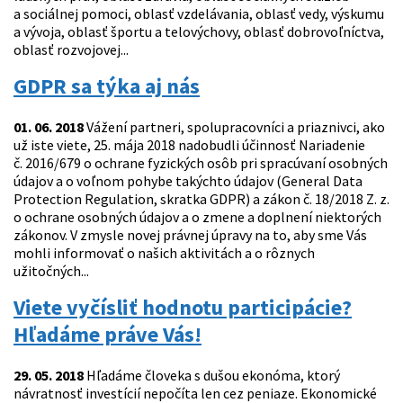
a sociálnej pomoci, oblasť vzdelávania, oblasť vedy, výskumu
a vývoja, oblasť športu a telovýchovy, oblasť dobrovoľníctva,
oblasť rozvojovej...
GDPR sa týka aj nás
01. 06. 2018
Vážení partneri, spolupracovníci a priaznivci, ako
už iste viete, 25. mája 2018 nadobudli účinnosť Nariadenie
č. 2016/679 o ochrane fyzických osôb pri spracúvaní osobných
údajov a o voľnom pohybe takýchto údajov (General Data
Protection Regulation, skratka GDPR) a zákon č. 18/2018 Z. z.
o ochrane osobných údajov a o zmene a doplnení niektorých
zákonov. V zmysle novej právnej úpravy na to, aby sme Vás
mohli informovať o našich aktivitách a o rôznych
užitočných...
Viete vyčísliť hodnotu participácie?
Hľadáme práve Vás!
29. 05. 2018
Hľadáme človeka s dušou ekonóma, ktorý
návratnosť investícií nepočíta len cez peniaze. Ekonomické