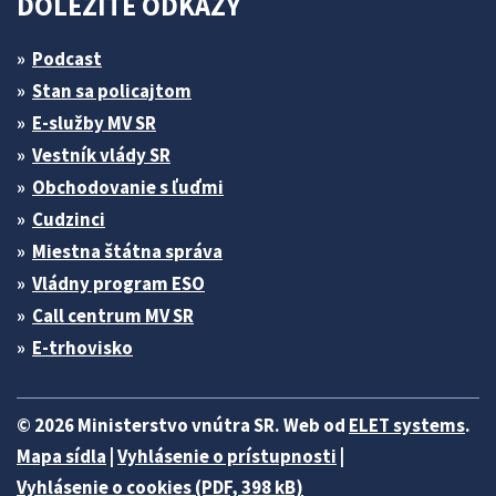
DÔLEŽITÉ ODKAZY
Podcast
Stan sa policajtom
E-služby MV SR
Vestník vlády SR
Obchodovanie s ľuďmi
Cudzinci
Miestna štátna správa
Vládny program ESO
Call centrum MV SR
E-trhovisko
© 2026 Ministerstvo vnútra SR. Web od
ELET systems
.
Mapa sídla
|
Vyhlásenie o prístupnosti
|
Vyhlásenie o cookies (PDF, 398 kB)