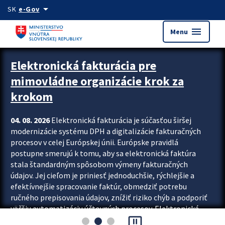
Preskocit na hlavný obsah
arrow_drop_down
SK
e-Gov
menu
Menu
Zastavit automatický posun upútavok
Elektronická fakturácia pre
mimovládne organizácie krok za
krokom
04. 08. 2026
Elektronická fakturácia je súčasťou širšej
modernizácie systému DPH a digitalizácie fakturačných
procesov v celej Európskej únii. Európske pravidlá
postupne smerujú k tomu, aby sa elektronická faktúra
stala štandardným spôsobom výmeny fakturačných
údajov. Jej cieľom je priniesť jednoduchšie, rýchlejšie a
efektívnejšie spracovanie faktúr, obmedziť potrebu
ručného prepisovania údajov, znížiť riziko chýb a podporiť
väčšiu automatizáciu účtovných procesov. Elektronická
pause_presentation
fakturácia preto nepredstavuje...