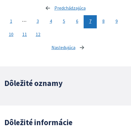
Predchádzajúca
stránka
1
⋯
3
4
5
6
7
8
9
10
11
12
Nasledujúca
stránka
Dôležité oznamy
Dôležité informácie