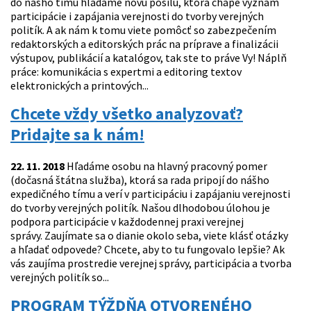
do nášho tímu hľadáme novú posilu, ktorá chápe význam
participácie i zapájania verejnosti do tvorby verejných
politík. A ak nám k tomu viete pomôcť so zabezpečením
redaktorských a editorských prác na príprave a finalizácii
výstupov, publikácií a katalógov, tak ste to práve Vy! Náplň
práce: komunikácia s expertmi a editoring textov
elektronických a printových...
Chcete vždy všetko analyzovať?
Pridajte sa k nám!
22. 11. 2018
Hľadáme osobu na hlavný pracovný pomer
(dočasná štátna služba), ktorá sa rada pripojí do nášho
expedičného tímu a verí v participáciu i zapájaniu verejnosti
do tvorby verejných politík. Našou dlhodobou úlohou je
podpora participácie v každodennej praxi verejnej
správy. Zaujímate sa o dianie okolo seba, viete klásť otázky
a hľadať odpovede? Chcete, aby to tu fungovalo lepšie? Ak
vás zaujíma prostredie verejnej správy, participácia a tvorba
verejných politík so...
PROGRAM TÝŽDŇA OTVORENÉHO