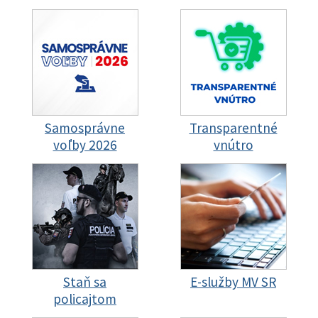
Samosprávne
Transparentné
voľby 2026
vnútro
Staň sa
E-služby MV SR
policajtom