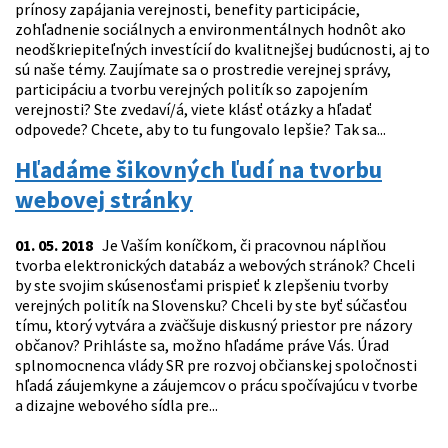
prínosy zapájania verejnosti, benefity participácie,
zohľadnenie sociálnych a environmentálnych hodnôt ako
neodškriepiteľných investícií do kvalitnejšej budúcnosti, aj to
sú naše témy. Zaujímate sa o prostredie verejnej správy,
participáciu a tvorbu verejných politík so zapojením
verejnosti? Ste zvedaví/á, viete klásť otázky a hľadať
odpovede? Chcete, aby to tu fungovalo lepšie? Tak sa...
Hľadáme šikovných ľudí na tvorbu
webovej stránky
01. 05. 2018
Je Vaším koníčkom, či pracovnou náplňou
tvorba elektronických databáz a webových stránok? Chceli
by ste svojim skúsenosťami prispieť k zlepšeniu tvorby
verejných politík na Slovensku? Chceli by ste byť súčasťou
tímu, ktorý vytvára a zväčšuje diskusný priestor pre názory
občanov? Prihláste sa, možno hľadáme práve Vás. Úrad
splnomocnenca vlády SR pre rozvoj občianskej spoločnosti
hľadá záujemkyne a záujemcov o prácu spočívajúcu v tvorbe
a dizajne webového sídla pre...