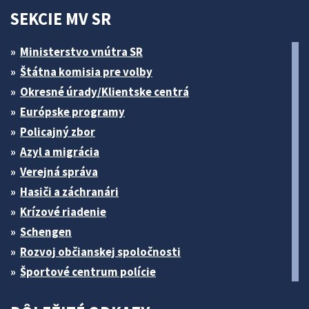
SEKCIE MV SR
Ministerstvo vnútra SR
Štátna komisia pre volby
Okresné úrady/Klientske centrá
Európske programy
Policajný zbor
Azyl a migrácia
Verejná správa
Hasiči a záchranári
Krízové riadenie
Schengen
Rozvoj občianskej spoločnosti
Športové centrum polície