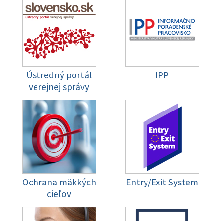
Ústredný portál
IPP
verejnej správy
Ochrana mäkkých
Entry/Exit System
cieľov