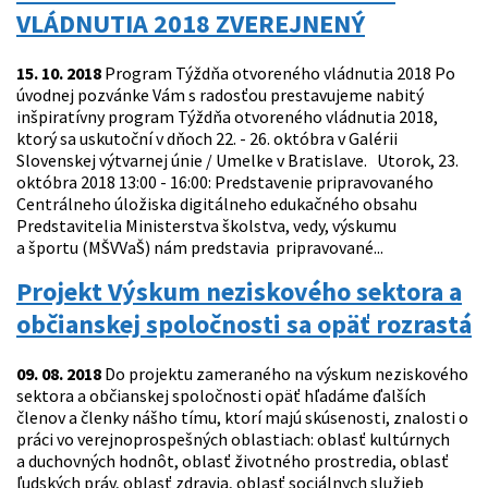
VLÁDNUTIA 2018 ZVEREJNENÝ
15. 10. 2018
Program Týždňa otvoreného vládnutia 2018 Po
úvodnej pozvánke Vám s radosťou prestavujeme nabitý
inšpiratívny program Týždňa otvoreného vládnutia 2018,
ktorý sa uskutoční v dňoch 22. - 26. októbra v Galérii
Slovenskej výtvarnej únie / Umelke v Bratislave. Utorok, 23.
októbra 2018 13:00 - 16:00: Predstavenie pripravovaného
Centrálneho úložiska digitálneho edukačného obsahu
Predstavitelia Ministerstva školstva, vedy, výskumu
a športu (MŠVVaŠ) nám predstavia pripravované...
Projekt Výskum neziskového sektora a
občianskej spoločnosti sa opäť rozrastá
09. 08. 2018
Do projektu zameraného na výskum neziskového
sektora a občianskej spoločnosti opäť hľadáme ďalších
členov a členky nášho tímu, ktorí majú skúsenosti, znalosti o
práci vo verejnoprospešných oblastiach: oblasť kultúrnych
a duchovných hodnôt, oblasť životného prostredia, oblasť
ľudských práv, oblasť zdravia, oblasť sociálnych služieb