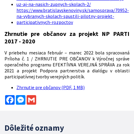
uz-aj-na-nasich-zupnych-skolach-2/
https://www.bratislavskenoviny.sk/samosprava/70952-
na-vybranych-skolach-spustili-pilotny-projekt-
participativnych-rozpoctov
Zhrnutie pre občanov za projekt NP PARTI
2017 - 2020
V priebehu mesiaca február – marec 2022 bola spracovaná
Príloha č. 1 / ZHRNUTIE PRE OBČANOV k Výročnej správe
operačného programu EFEKTÍVNA VEREJNÁ SPRÁVA za rok
2021 a projekt Podpora partnerstva a dialógu v oblasti
participatívnej tvorby verejných politík.
Zhrnutie pre občanov (PDF, 1 MB)
Facebook
Messenger
Gmail
Dôležité oznamy