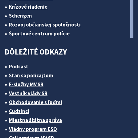
Krízové riadenie
Schengen
Rozvoj občianskej spoločnosti
Športové centrum polície
DÔLEŽITÉ ODKAZY
Podcast
Stan sa policajtom
E-služby MV SR
Vestník vlády SR
Obchodovanie s ľuďmi
Cudzinci
Miestna štátna správa
Vládny program ESO