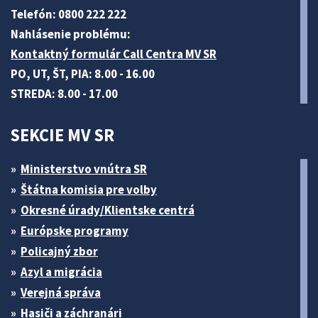
Telefón: 0800 222 222
Nahlásenie problému:
Kontaktný formulár Call Centra MV SR
PO, UT, ŠT, PIA: 8.00 - 16.00
STREDA: 8.00 - 17.00
SEKCIE MV SR
Ministerstvo vnútra SR
Štátna komisia pre volby
Okresné úrady/Klientske centrá
Európske programy
Policajný zbor
Azyl a migrácia
Verejná správa
Hasiči a záchranári