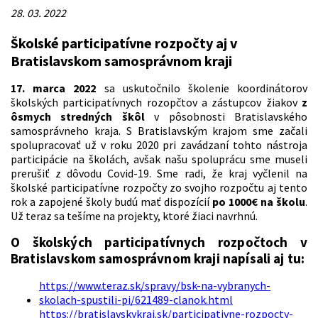
28. 03. 2022
Školské participatívne rozpočty aj v
Bratislavskom samosprávnom kraji
17. marca 2022
sa uskutočnilo školenie koordinátorov
školských participatívnych rozopčtov a zástupcov žiakov
z
ôsmych stredných škôl
v pôsobnosti Bratislavského
samosprávneho kraja. S Bratislavským krajom sme začali
spolupracovať už v roku 2020 pri zavádzaní tohto nástroja
participácie na školách, avšak našu spoluprácu sme museli
prerušiť z dôvodu Covid-19. Sme radi, že kraj vyčlenil na
školské participatívne rozpočty zo svojho rozpočtu aj tento
rok a zapojené školy budú mať dispozícií
po 1000€ na školu
.
Už teraz sa tešíme na projekty, ktoré žiaci navrhnú.
O školských participatívnych rozpočtoch v
Bratislavskom samosprávnom kraji napísali aj tu:
https://www.teraz.sk/spravy/bsk-na-vybranych-
skolach-spustili-pi/621489-clanok.html
https://bratislavskykraj.sk/participativne-rozpocty-