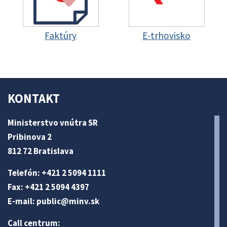
Faktúry
E-trhovisko
KONTAKT
Ministerstvo vnútra SR
Pribinova 2
812 72 Bratislava
Telefón: +421 2 5094 1111
Fax: +421 2 5094 4397
E-mail:
public@minv
.sk
Call centrum: