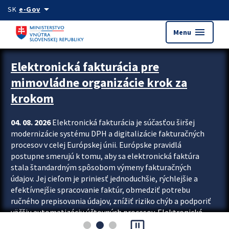
Preskocit na hlavný obsah
arrow_drop_down
SK
e-Gov
menu
Menu
Zastavit automatický posun upútavok
Elektronická fakturácia pre
mimovládne organizácie krok za
krokom
04. 08. 2026
Elektronická fakturácia je súčasťou širšej
modernizácie systému DPH a digitalizácie fakturačných
procesov v celej Európskej únii. Európske pravidlá
postupne smerujú k tomu, aby sa elektronická faktúra
stala štandardným spôsobom výmeny fakturačných
údajov. Jej cieľom je priniesť jednoduchšie, rýchlejšie a
efektívnejšie spracovanie faktúr, obmedziť potrebu
ručného prepisovania údajov, znížiť riziko chýb a podporiť
väčšiu automatizáciu účtovných procesov. Elektronická
pause_presentation
fakturácia preto nepredstavuje...