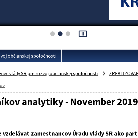
pause_presentation
voj občianskej spoločnosti
ec vlády SR pre rozvoj občianskej spoločnosti
ZREALIZOVA
kov
íkov analytiky - November 2019
e vzdelávať zamestnancov Úradu vlády SR ako part