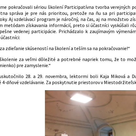
me pokračovali sériou školení Participatívna tvorba verejných p
átna správa je pre nás prioritou, pretože na ňu sa pri particip
oky. Aj vzdelávací program je náročný, na čas, aj na množstvo zís
m metódam získavania informácií, preto si účastníci vyskúšali rôz
pešne vedenej participácie. Prichádzalo k zaujímavým výmenám 
účastníci:
za zdieľanie skúseností na školení a teším sa na pokračovanie!“
kolenie za veľmi dôležité a potrebné napriek tomu, že to mož
emienko) pre zamyslenie.“
 uskutočnilo 28. a 29. novembra, lektormi boli Kaja Miková a 
é 4-dňové vzdelávanie. Za poskytnutie priestorov v Miestodržiteľs