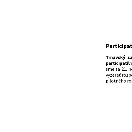
Participa
Trnavský s
participatí
sme sa 21. n
vyzerať rozp
pilotného ro