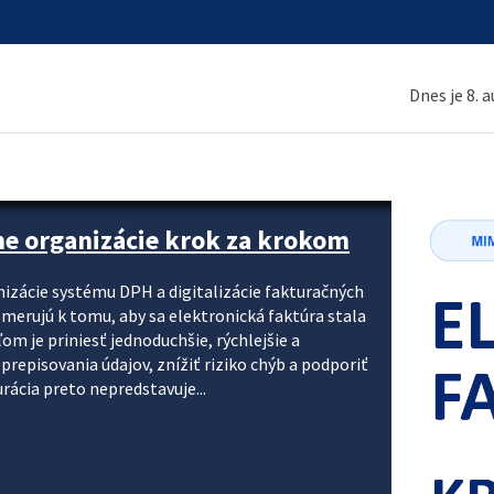
Dnes je 8. 
ne organizácie krok za krokom
nizácie systému DPH a digitalizácie fakturačných
smerujú k tomu, aby sa elektronická faktúra stala
 je priniesť jednoduchšie, rýchlejšie a
repisovania údajov, znížiť riziko chýb a podporiť
rácia preto nepredstavuje...