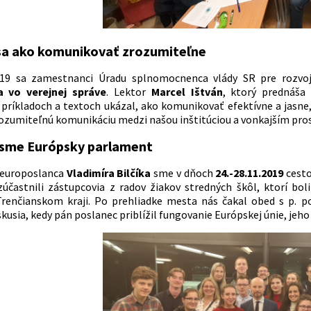
 sa ako komunikovať zrozumiteľne
019 sa zamestnanci Úradu splnomocnenca vlády SR pre rozvoj 
 vo verejnej správe
. Lektor
Marcel Ištván
, ktorý prednáša 
príkladoch a textoch ukázal, ako komunikovať efektívne a jasne
zrozumiteľnú komunikáciu medzi našou inštitúciou a vonkajším pro
i sme Európsky parlament
 europoslanca
Vladimíra Bilčíka
sme v dňoch
24.-28.11.2019
cesto
zúčastnili zástupcovia z radov žiakov stredných škôl, ktorí bo
Trenčianskom kraji. Po prehliadke mesta nás čakal obed s p. 
skusia, kedy pán poslanec priblížil fungovanie Európskej únie, je