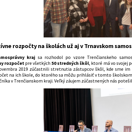
tívne rozpočty na školách už aj v Trnavskom samos
amosprávny kraj
sa rozhodol po vzore Trenčianskeho samos
vny rozpočet
pre všetkých
50 stredných škôl
, ktoré má vo svojej 
ovembra 2019 zúčastnili stretnutia zástupcov škôl, kde sme im p
očet na ich škole, do ktorého sa môžu prihlásiť v tomto školskom
čníka v Trenčianskom kraji. Veľký záujem zúčastnených nás potešil