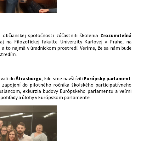
občianskej spoločnosti zúčastnili školenia
Zrozumiteľná
aj na Filozofickej fakulte Univerzity Karlovej v Prahe, na
, a to najmä v úradníckom prostredí. Veríme, že sa nám bude
stredím.
vali do
Štrasburgu
, kde sme navštívili
Európsky parlament
.
li zapojení do pilotného ročníka školského participatívneho
poslancom, exkurzia budovy Európskeho parlamentu a veľmi
ho pohľady a úlohy v Európskom parlamente.