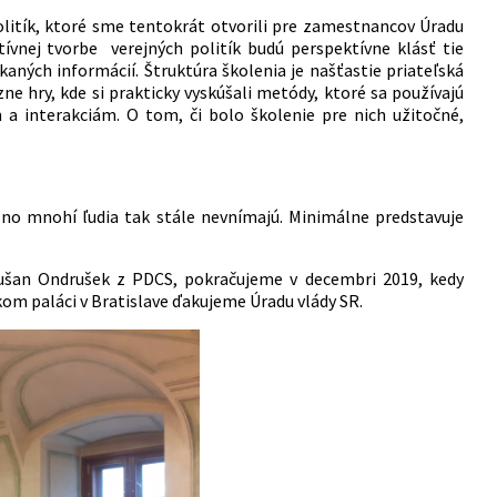
olitík, ktoré sme tentokrát otvorili pre zamestnancov Úradu
atívnej tvorbe verejných politík budú perspektívne klásť tie
kaných informácií. Štruktúra školenia je našťastie priateľská
ne hry, kde si prakticky vyskúšali metódy, ktoré sa používajú
a interakciám. O tom, či bolo školenie pre nich užitočné,
no mnohí ľudia tak stále nevnímajú. Minimálne predstavuje
Dušan Ondrušek z PDCS, pokračujeme v decembri 2019, kedy
kom paláci v Bratislave ďakujeme Úradu vlády SR.