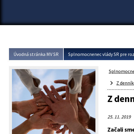
Úvodná stránka MV SR
Splnomocnenec vlády SR pre roz
Splnomocnen
Z denní
Z denn
25. 11. 2019
Začali sm