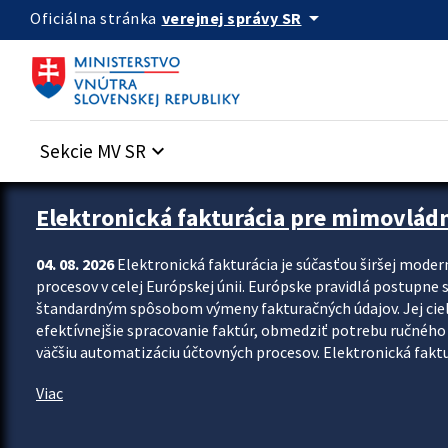
Preskocit na hlavný obsah
arrow_drop_down
verejnej správy SR
Oficiálna stránka
Sekcie MV SR
keyboard_arrow_down
Zastavit automatický posun upútavok
Elektronická fakturácia pre mimovlád
04. 08. 2026
Elektronická fakturácia je súčasťou širšej moder
procesov v celej Európskej únii. Európske pravidlá postupne 
štandardným spôsobom výmeny fakturačných údajov. Jej cieľom
efektívnejšie spracovanie faktúr, obmedziť potrebu ručného p
väčšiu automatizáciu účtovných procesov. Elektronická faktu
Viac