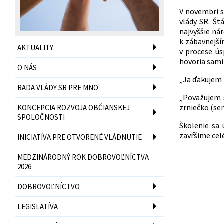
V novembri s
vlády SR. Št
najvyššie nár
k zábavnejší
AKTUALITY
v procese ús
hovoria sami 
O NÁS
„Ja ďakujem 
RADA VLÁDY SR PRE MNO
„Považujem š
zrniečko (s
KONCEPCIA ROZVOJA OBČIANSKEJ
SPOLOČNOSTI
Školenie sa
zavŕšime cel
INICIATÍVA PRE OTVORENÉ VLÁDNUTIE
MEDZINÁRODNÝ ROK DOBROVOĽNÍCTVA
2026
DOBROVOĽNÍCTVO
LEGISLATÍVA