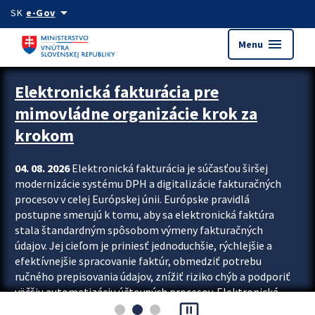
Preskocit na hlavný obsah
arrow_drop_down
SK
e-Gov
menu
Menu
Zastavit automatický posun upútavok
Elektronická fakturácia pre
mimovládne organizácie krok za
krokom
04. 08. 2026
Elektronická fakturácia je súčasťou širšej
modernizácie systému DPH a digitalizácie fakturačných
procesov v celej Európskej únii. Európske pravidlá
postupne smerujú k tomu, aby sa elektronická faktúra
stala štandardným spôsobom výmeny fakturačných
údajov. Jej cieľom je priniesť jednoduchšie, rýchlejšie a
efektívnejšie spracovanie faktúr, obmedziť potrebu
ručného prepisovania údajov, znížiť riziko chýb a podporiť
väčšiu automatizáciu účtovných procesov. Elektronická
pause_presentation
fakturácia preto nepredstavuje...