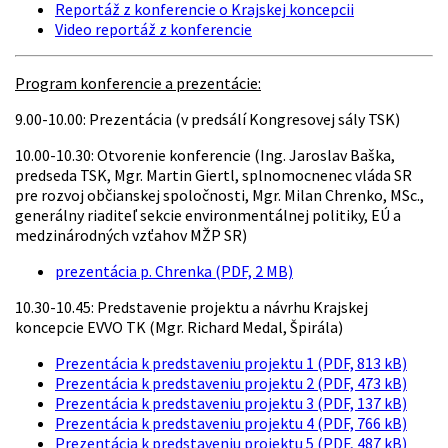
Reportáž z konferencie o Krajskej koncepcii
Video reportáž z konferencie
Program konferencie a prezentácie:
9.00-10.00: Prezentácia (v predsálí Kongresovej sály TSK)
10.00-10.30: Otvorenie konferencie (Ing. Jaroslav Baška,
predseda TSK, Mgr. Martin Giertl, splnomocnenec vláda SR
pre rozvoj občianskej spoločnosti, Mgr. Milan Chrenko, MSc.,
generálny riaditeľ sekcie environmentálnej politiky, EÚ a
medzinárodných vzťahov MŽP SR)
prezentácia p. Chrenka (PDF, 2 MB)
10.30-10.45: Predstavenie projektu a návrhu Krajskej
koncepcie EVVO TK (Mgr. Richard Medal, Špirála)
Prezentácia k predstaveniu projektu 1 (PDF, 813 kB)
Prezentácia k predstaveniu projektu 2 (PDF, 473 kB)
Prezentácia k predstaveniu projektu 3 (PDF, 137 kB)
Prezentácia k predstaveniu projektu 4 (PDF, 766 kB)
Prezentácia k predstaveniu projektu 5 (PDF, 487 kB)