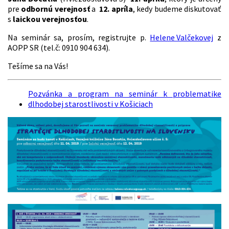
pre
odbornú verejnosť
a
12. apríla
, kedy budeme diskutovať
s
laickou verejnosťou
.
Na seminár sa, prosím, registrujte p.
Helene Valčekovej
z
AOPP SR (tel.č: 0910 904 634).
Tešíme sa na Vás!
Pozvánka a program na seminár k problematike
dlhodobej starostlivosti v Košiciach