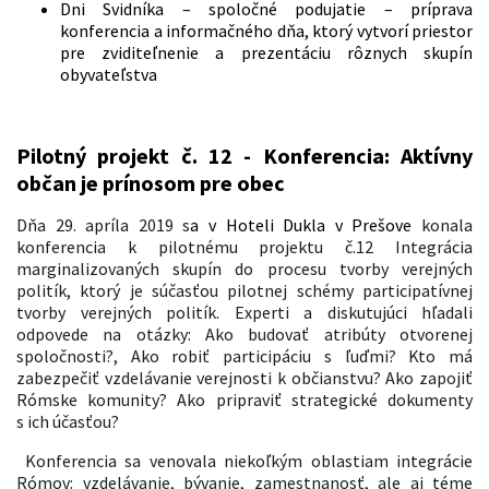
Dni Svidníka – spoločné podujatie – príprava
konferencia a informačného dňa, ktorý vytvorí priestor
pre zviditeľnenie a prezentáciu rôznych skupín
obyvateľstva
Pilotný projekt č. 12 - Konferencia: Aktívny
občan je prínosom pre obec
Dňa 29. apríla 2019 s
a v Hoteli Dukla v Prešove
konala
konferencia k pilotnému projektu č.12 Integrácia
marginalizovaných skupín do procesu tvorby verejných
politík, ktorý je súčasťou pilotnej schémy participatívnej
tvorby verejných politík. Experti a diskutujúci hľadali
odpovede na otázky: Ako budovať atribúty otvorenej
spoločnosti?, Ako robiť participáciu s ľuďmi? Kto má
zabezpečiť vzdelávanie verejnosti k občianstvu? Ako zapojiť
Rómske komunity? Ako pripraviť strategické dokumenty
s ich účasťou?
Konferencia sa venovala niekoľkým oblastiam integrácie
Rómov: vzdelávanie, bývanie, zamestnanosť, ale aj téme