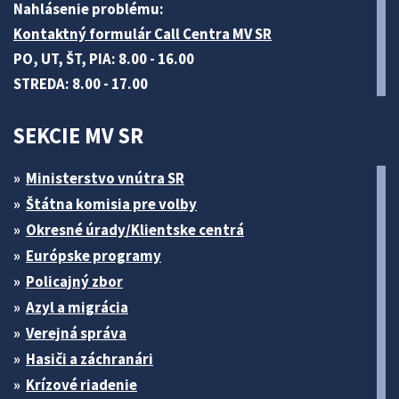
Nahlásenie problému:
Kontaktný formulár Call Centra MV SR
PO, UT, ŠT, PIA: 8.00 - 16.00
STREDA: 8.00 - 17.00
SEKCIE MV SR
Ministerstvo vnútra SR
Štátna komisia pre volby
Okresné úrady/Klientske centrá
Európske programy
Policajný zbor
Azyl a migrácia
Verejná správa
Hasiči a záchranári
Krízové riadenie