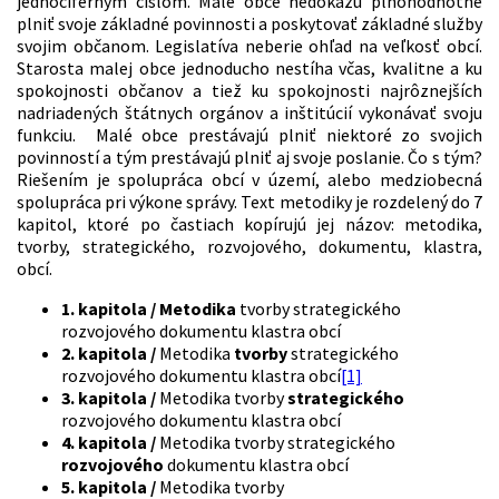
jednociferným číslom. Malé obce nedokážu plnohodnotne
plniť svoje základné povinnosti a poskytovať základné služby
svojim občanom. Legislatíva neberie ohľad na veľkosť obcí.
Starosta malej obce jednoducho nestíha včas, kvalitne a ku
spokojnosti občanov a tiež ku spokojnosti najrôznejších
nadriadených štátnych orgánov a inštitúcií vykonávať svoju
funkciu. Malé obce prestávajú plniť niektoré zo svojich
povinností a tým prestávajú plniť aj svoje poslanie. Čo s tým?
Riešením je spolupráca obcí v území, alebo medziobecná
spolupráca pri výkone správy. Text metodiky je rozdelený do 7
kapitol, ktoré po častiach kopírujú jej názov: metodika,
tvorby, strategického, rozvojového, dokumentu, klastra,
obcí.
1. kapitola / Metodika
tvorby strategického
rozvojového dokumentu klastra obcí
2. kapitola /
Metodika
tvorby
strategického
rozvojového dokumentu klastra obcí
[1]
3. kapitola /
Metodika tvorby
strategického
rozvojového dokumentu klastra obcí
4. kapitola /
Metodika tvorby strategického
rozvojového
dokumentu klastra obcí
5. kapitola /
Metodika tvorby