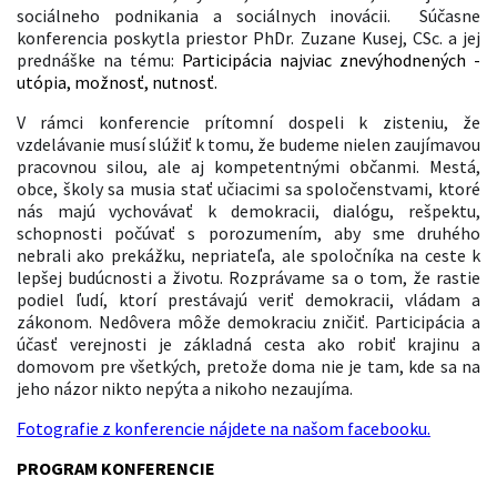
sociálneho podnikania a sociálnych inovácii. Súčasne
konferencia poskytla priestor PhDr. Zuzane Kusej, CSc. a jej
prednáške na tému:
Participácia najviac znevýhodnených -
utópia, možnosť, nutnosť.
V rámci konferencie prítomní dospeli k zisteniu, že
vzdelávanie musí slúžiť k tomu, že budeme nielen zaujímavou
pracovnou silou, ale aj kompetent
nými občanmi. Mestá,
obce, školy sa musia stať učiacimi sa spoločenstvami, ktoré
nás majú vychovávať k demokracii, dialógu, rešpektu,
schopnosti počúvať s porozumením, aby sme druhého
nebrali ako prekážku, nepriateľa, ale spoločníka na ceste k
lepšej budúcnosti a životu. Rozprávame sa o tom, že rastie
podiel ľudí, ktorí prestávajú veriť demokracii, vládam a
zákonom. Nedôvera môže demokraciu zničiť. Participácia a
účasť verejnosti je základná cesta ako robiť krajinu a
domovom pre všetkých, pretože doma nie je tam, kde sa na
jeho názor nikto nepýta a nikoho nezaujíma.
Fotografie z konferencie nájdete na našom facebooku.
PROGRAM KONFERENCIE