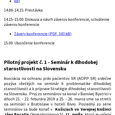
kB)
14.00-14.15: Prestávka
14.15-15.00: Diskusia a návrh záverov konferencie, schválenie
záverov konferencie
Závery konferencie (PDF, 343 kB)
15.00: Ukončenie konferencie
Pilotný projekt č. 1 - Seminár k dlhodobej
starostlivosti na Slovensku
Asociácia na ochranu práv pacientov SR (AOPP SR) srdečne
pozýva všetkých na seminár k problematike dlhodobej
starostlivosti a k príprave Stratégie dlhodobej starostlivosti
na Slovensku. Prvý zo seminárov sa konal v Banskej Bystrici v
dňoch 21. - 22. feburára 2019 a 25. - 26. marca sme sa stretli
na seminári v Bratislave v hoteli Bivio. Posledný zo série
seminárov sa bude konať v
Košiciach vo Verejnej knižnici
Jána Bocatia
(Hviezdoslavova 5)
11. apríla
, ktorý je určený