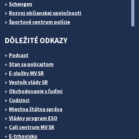
Schengen
Rozvoj občianskej spoločnosti
Športové centrum polície
DÔLEŽITÉ ODKAZY
Podcast
Stan sa policajtom
E-služby MV SR
Vestník vlády SR
Obchodovanie s ľuďmi
Cudzinci
Miestna štátna správa
Vládny program ESO
Call centrum MV SR
E-trhovisko