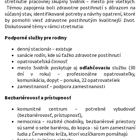
stretnutie pracovnej skupiny Svidník – mesto pre všetkých.
Témou zapojenia boli zdravotne postihnutí s dôrazom na
súčasný stav, identifikované potreby a návrhy opatrení, ktoré
by pomohli viesť zdravotne postihnutým kvalitnejší život.
Diskutované témy v rámci stretnutia:
Podporné služby pre rodiny
denný stacionár – existuje
sanácie rodín, kde sú ťažko zdravotne postihnutí
opatrovateľská činnosť
mesto Svidník poskytuje aj
odľahčovaciu
službu (30
dní v roku) – profesionálne opatrovateľky,
komunikácia, dopyt – ponuka, 22 opatrovateliek
zamestnanosť – podpora zamestnanosti
Bezbariérovosť a prístupnosť
komunitné centrum – potrebné vybudovať
(bezbariérovosť, prístupnosť),
nemocnica – rozbité chodníky, bezbariérové priestory
sú samé o sebe bariérou, do kopca - sú tam zamestnaní
ľudia z Červeného kríža, ktorí vozíčkarom pomáhajú