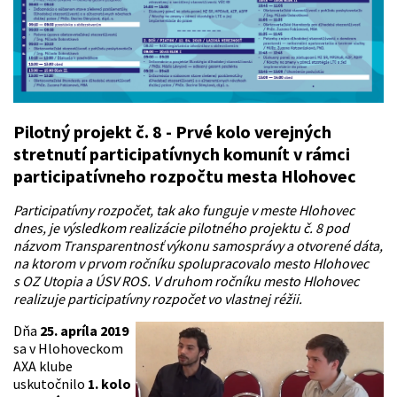
Pilotný projekt č. 8 - Prvé kolo verejných
stretnutí participatívnych komunít v rámci
participatívneho rozpočtu mesta Hlohovec
Participatívny rozpočet, tak ako funguje v meste Hlohovec
dnes, je výsledkom realizácie pilotného projektu č. 8 pod
názvom Transparentnosť výkonu samosprávy a otvorené dáta,
na ktorom v prvom ročníku spolupracovalo mesto Hlohovec
s OZ Utopia a ÚSV ROS. V druhom ročníku mesto Hlohovec
realizuje participatívny rozpočet vo vlastnej réžii.
Dňa
25. apríla 2019
sa v Hlohoveckom
AXA klube
uskutočnilo
1. kolo