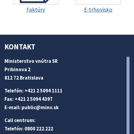
Faktúry
E-trhovisko
KONTAKT
Ministerstvo vnútra SR
Pribinova 2
812 72 Bratislava
Telefón: +421 2 5094 1111
Fax: +421 2 5094 4397
E-mail:
public@minv
.sk
Call centrum:
Telefón: 0800 222 222