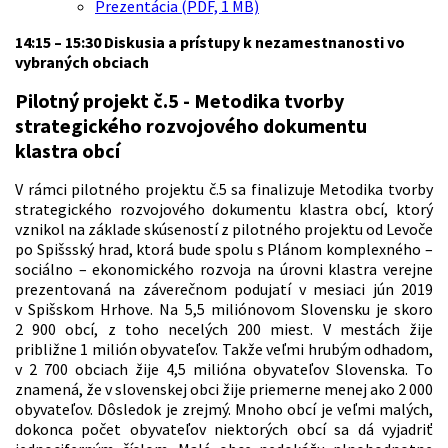
Prezentácia (PDF, 1 MB)
14:15 – 15:30 Diskusia a prístupy k nezamestnanosti vo
vybraných obciach
Pilotný projekt č.5 - Metodika tvorby
strategického rozvojového dokumentu
klastra obcí
V rámci pilotného projektu č.5 sa finalizuje Metodika tvorby
strategického rozvojového dokumentu klastra obcí, ktorý
vznikol na základe skúseností z pilotného projektu od Levoče
po Spišsský hrad, ktorá bude spolu s Plánom komplexného –
sociálno – ekonomického rozvoja na úrovni klastra verejne
prezentovaná na záverečnom podujatí v mesiaci jún 2019
v Spišskom Hrhove. Na 5,5 miliónovom Slovensku je skoro
2 900 obcí, z toho necelých 200 miest. V mestách žije
približne 1 milión obyvateľov. Takže veľmi hrubým odhadom,
v 2 700 obciach žije 4,5 milióna obyvateľov Slovenska. To
znamená, že v slovenskej obci žije priemerne menej ako 2 000
obyvateľov. Dôsledok je zrejmý. Mnoho obcí je veľmi malých,
dokonca počet obyvateľov niektorých obcí sa dá vyjadriť