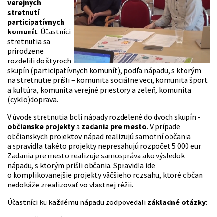
verejných
stretnutí
participatívnych
komunít
. Účastníci
stretnutia sa
prirodzene
rozdelili do štyroch
skupín (participatívnych komunít), podľa nápadu, s ktorým
na stretnutie prišli – komunita sociálne veci, komunita šport
a kultúra, komunita verejné priestory a zeleň, komunita
(cyklo)doprava.
V úvode stretnutia boli nápady rozdelené do dvoch skupín -
občianske projekty
a
zadania pre mesto
. V prípade
občianskych projektov nápad realizujú samotní občania
a spravidla takéto projekty nepresahujú rozpočet 5 000 eur.
Zadania pre mesto realizuje samospráva ako výsledok
nápadu, s ktorým prišli občania. Spravidla ide
o komplikovanejšie projekty väčšieho rozsahu, ktoré občan
nedokáže zrealizovať vo vlastnej réžii.
Účastníci ku každému nápadu zodpovedali
základné otázky
: