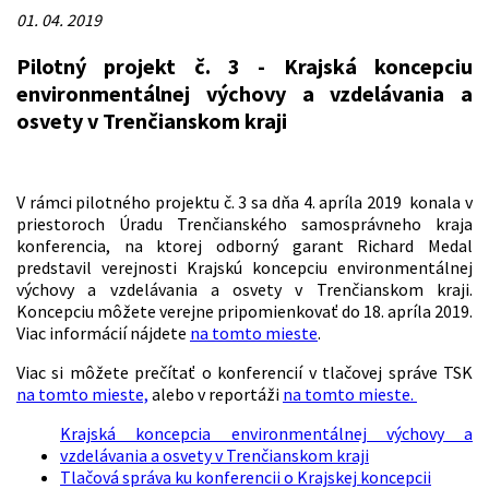
01. 04. 2019
Pilotný projekt č. 3 - Krajská koncepciu
environmentálnej výchovy a vzdelávania a
osvety v Trenčianskom kraji
V rámci pilotného projektu č. 3 sa dňa 4. apríla 2019 konala v
priestoroch Úradu Trenčianského samosprávneho kraja
konferencia, na ktorej odborný garant Richard Medal
predstavil verejnosti Krajskú koncepciu environmentálnej
výchovy a vzdelávania a osvety v Trenčianskom kraji.
Koncepciu môžete verejne pripomienkovať do 18. apríla 2019.
Viac informácií nájdete
na tomto mieste
.
Viac si môžete prečítať o konferencií v tlačovej správe TSK
na tomto mieste,
alebo v reportáži
na tomto mieste.
Krajská koncepcia environmentálnej výchovy a
vzdelávania a osvety v Trenčianskom kraji
Tlačová správa ku konferencii o Krajskej koncepcii