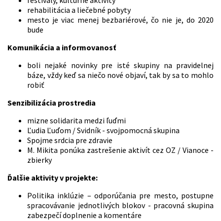
festivaly, kultúrne aktivity
rehabilitácia a liečebné pobyty
mesto je viac menej bezbariérové, čo nie je, do 2020
bude
Komunikácia a informovanosť
boli nejaké novinky pre isté skupiny na pravidelnej
báze, vždy keď sa niečo nové objaví, tak by sa to mohlo
robiť
Senzibilizácia prostredia
mizne solidarita medzi ľuďmi
Ľudia Ľuďom / Svidník - svojpomocná skupina
Spojme srdcia pre zdravie
M. Mikita ponúka zastrešenie aktivít cez OZ / Vianoce -
zbierky
Ďalšie aktivity v projekte:
Politika inklúzie – odporúčania pre mesto, postupne
spracovávanie jednotlivých blokov - pracovná skupina
zabezpečí doplnenie a komentáre