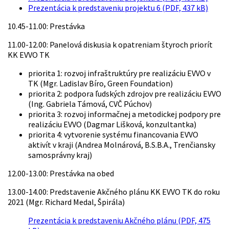
Prezentácia k predstaveniu projektu 6 (PDF, 437 kB)
10.45-11.00: Prestávka
11.00-12.00: Panelová diskusia k opatreniam štyroch priorít
KK EVVO TK
priorita 1: rozvoj infraštruktúry pre realizáciu EVVO v
TK (Mgr. Ladislav Bíro, Green Foundation)
priorita 2: podpora ľudských zdrojov pre realizáciu EVVO
(Ing. Gabriela Támová, CVČ Púchov)
priorita 3: rozvoj informačnej a metodickej podpory pre
realizáciu EVVO (Dagmar Lišková, konzultantka)
priorita 4: vytvorenie systému financovania EVVO
aktivít v kraji (Andrea Molnárová, B.S.B.A., Trenčiansky
samosprávny kraj)
12.00-13.00: Prestávka na obed
13.00-14.00: Predstavenie Akčného plánu KK EVVO TK do roku
2021 (Mgr. Richard Medal, Špirála)
Prezentácia k predstaveniu Akčného plánu (PDF, 475