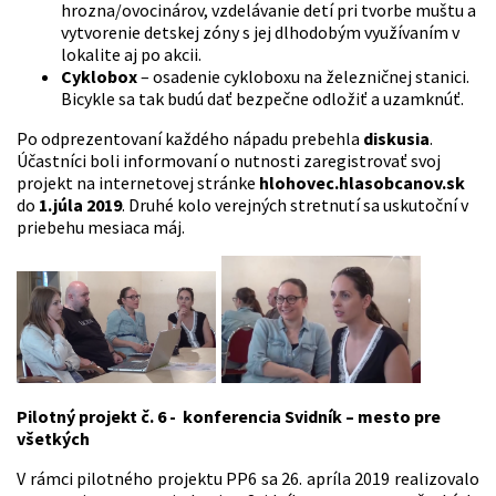
hrozna/ovocinárov, vzdelávanie detí pri tvorbe muštu a
vytvorenie detskej zóny s jej dlhodobým využívaním v
lokalite aj po akcii.
Cyklobox
– osadenie cykloboxu na železničnej stanici.
Bicykle sa tak budú dať bezpečne odložiť a uzamknúť.
Po odprezentovaní každého nápadu prebehla
diskusia
.
Účastníci boli informovaní o nutnosti zaregistrovať svoj
projekt na internetovej stránke
hlohovec.hlasobcanov.sk
do
1.júla 2019
. Druhé kolo verejných stretnutí sa uskutoční v
priebehu mesiaca máj.
Pilotný projekt č. 6 - konferencia Svidník – mesto pre
všetkých
V rámci pilotného projektu PP6 sa 26. apríla 2019 realizovalo