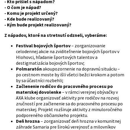
- Kto prišiel s nápadom?
- O čom je nápad?
- Komu je projekt určený?
- Kde bude realizovaný?
- Kým bude projekt realizovaný?
Z nápadov, ktoré na stretnutí odzneli, vyberáme:
Festival bojových športov
– zorganizovanie
celodennej akcie na zviditeľnenie bojových športov v
Hlohovci, hľadanie športových talentov a
destigmatizácia bojových športov;
Polmaratón
akoupozornenie na dopravnú situáciu –
po cestnom moste by išli všetci bežci krokom a potom
by sa účastníci rozbehli;
Začlenenie rodičov do pracovného procesu po
materskej dovolenke
– v rámci verejnej obývačky v
AXA klube organizovať aktivity pre rodičov na rozvoj
zručností pre začlenenie sa do pracovného procesu po
materskej. Projekt rozširuje aktivity z minuloročného
podporeného občianskeho projektu.
Deň hrozna
– zorganizovať deň hrozna v komunitnej
záhrade Samaria pre širokú verejnosť a milovníkov