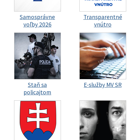
Samosprávne
Transparentné
voľby 2026
vnútro
Staň sa
E-služby MV SR
policajtom