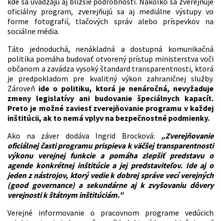
kde sa uvádzajú aj bližšie podrobnosti. Nakoľko sa zverejňuje
oficiálny program, zverejňujú sa aj mediálne výstupy vo
forme fotografií, tlačových správ alebo príspevkov na
sociálne média.
Táto jednoduchá, nenákladná a dostupná komunikačná
politika pomáha budovať otvorený prístup ministerstva voči
občanom a zavádza vysoký štandard transparentnosti, ktorá
je predpokladom pre kvalitný výkon zahraničnej služby.
Zároveň
ide o politiku, ktorá je nenáročná, nevyžaduje
zmeny legislatívy ani budovanie špeciálnych kapacít.
Preto je možné zaviesť zverejňovanie programu v každej
inštitúcii, ak to nemá vplyv na bezpečnostné podmienky.
Ako na záver dodáva Ingrid Brocková:
„Zverejňovanie
oficiálnej časti programu prispieva k väčšej transparentnosti
výkonu verejnej funkcie a pomáha zlepšiť predstavu o
agende konkrétnej inštitúcie a jej predstaviteľov. Ide aj o
jeden z nástrojov, ktorý vedie k dobrej správe vecí verejných
(good governance) a sekundárne aj k zvyšovaniu dôvery
verejnosti k štátnym inštitúciám.”
Verejné informovanie o pracovnom programe vedúcich