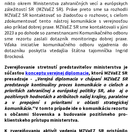
nikto okrem Ministerstva zahraničných vecí a európskych
záležitostí SR (MZVaEZ SR). Práve preto sme sa rozhodli
MZVaEZ SR kontaktovať so žiadosťou o rozhovor, s cieľom
zdokumentovať tento nástroj komunikácie s verejnosťou
ako príklad dobrej praxe. MZVaEZ SR sme kontaktovali v júni
2023 a po dohode so zamestnancami Komunikačného odboru
sme rezortu zaslali dotazník monitoringu dobrej praxe.
Vďaka iniciatíve komunikačného odboru vyjadrenia do
dotazníku poskytla vtedajšia štátna tajomníčka Ingrid
Brocková.
Zverejňovanie stretnutí predstaviteľov ministerstva je
súčasťou
konceptu verejnej diplomacie
, ktorú MZVaEZ SR
presadzuje -
„Verejná diplomacia v chápaní MZVaEZ SR
predstavuje kontinuálny proces komunikácie o cieľoch a
prioritách zahraničnej a európskej politiky SR, ako aj o
pozitívnych hodnotách a atribútoch našej krajiny, paralelne
a v prepojení s prioritami v oblasti strategickej
komunikácie."
V tomto prípade ide o komunikáciu rezortu
s občanmi Slovenska a budovanie pozitívneho pro-
klientskeho prístupu ministerstva.
K zverejňovaniu aktivít vedenia MZVaEZ SR pristúpilo