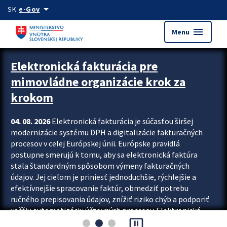
Preskocit na hlavný obsah
arrow_drop_down
SK
e-Gov
menu
Menu
Zastavit automatický posun upútavok
Elektronická fakturácia pre
mimovládne organizácie krok za
krokom
04. 08. 2026
Elektronická fakturácia je súčasťou širšej
modernizácie systému DPH a digitalizácie fakturačných
procesov v celej Európskej únii. Európske pravidlá
postupne smerujú k tomu, aby sa elektronická faktúra
stala štandardným spôsobom výmeny fakturačných
údajov. Jej cieľom je priniesť jednoduchšie, rýchlejšie a
efektívnejšie spracovanie faktúr, obmedziť potrebu
ručného prepisovania údajov, znížiť riziko chýb a podporiť
väčšiu automatizáciu účtovných procesov. Elektronická
pause_presentation
fakturácia preto nepredstavuje...