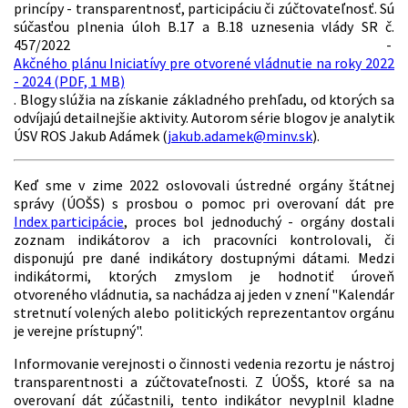
princípy - transparentnosť, participáciu či zúčtovateľnosť. Sú
súčasťou plnenia úloh B.17 a B.18 uznesenia vlády SR č.
457/2022 -
Akčného plánu Iniciatívy pre otvorené vládnutie na roky 2022
- 2024 (PDF, 1 MB)
. Blogy slúžia na získanie základného prehľadu, od ktorých sa
odvíjajú detailnejšie aktivity. Autorom série blogov je analytik
ÚSV ROS Jakub Adámek (
jakub.adamek@minv.sk
).
Keď sme v zime 2022 oslovovali ústredné orgány štátnej
správy (ÚOŠS) s prosbou o pomoc pri overovaní dát pre
Index participácie
, proces bol jednoduchý - orgány dostali
zoznam indikátorov a ich pracovníci kontrolovali, či
disponujú pre dané indikátory dostupnými dátami. Medzi
indikátormi, ktorých zmyslom je hodnotiť úroveň
otvoreného vládnutia, sa nachádza aj jeden v znení "Kalendár
stretnutí volených alebo politických reprezentantov orgánu
je verejne prístupný".
Informovanie verejnosti o činnosti vedenia rezortu je nástroj
transparentnosti a zúčtovateľnosti. Z ÚOŠS, ktoré sa na
overovaní dát zúčastnili, tento indikátor nevyplnil kladne