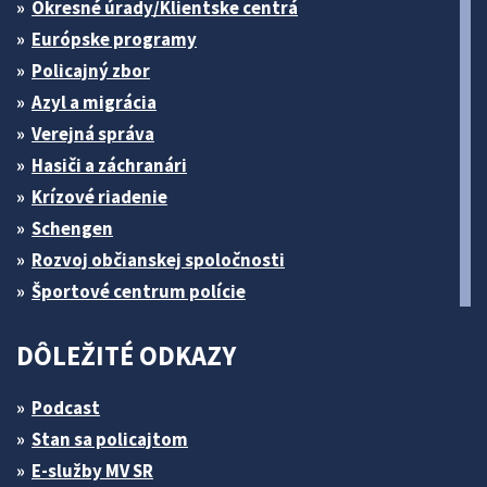
Okresné úrady/Klientske centrá
Európske programy
Policajný zbor
Azyl a migrácia
Verejná správa
Hasiči a záchranári
Krízové riadenie
Schengen
Rozvoj občianskej spoločnosti
Športové centrum polície
DÔLEŽITÉ ODKAZY
Podcast
Stan sa policajtom
E-služby MV SR