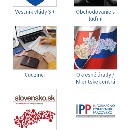
Vestník vlády SR
Obchodovanie s
ľuďmi
Cudzinci
Okresné úrady /
Klientske centrá