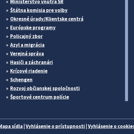
Ministerstvo vnútra SR
Štátna komisia pre volby
Okresné úrady/Klientske centrá
Európske programy
Policajný zbor
Azyl a migrácia
Verejná správa
Hasiči a záchranári
Krízové riadenie
Schengen
Rozvoj občianskej spoločnosti
Športové centrum polície
Mapa sídla
|
Vyhlásenie o prístupnosti
|
Vyhlásenie o cookies