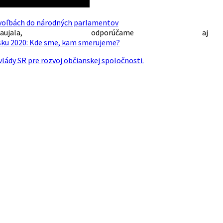
voľbách do národných parlamentov
a, odporúčame aj
ensku 2020: Kde sme, kam smerujeme?
ády SR pre rozvoj občianskej spoločnosti.