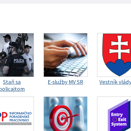
Staň sa
E-služby MV SR
Vestník vlád
policajtom