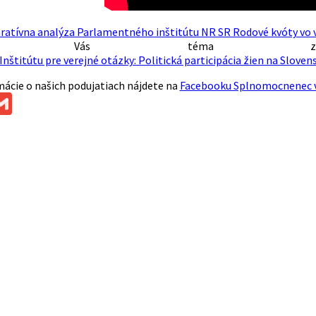
atívna analýza Parlamentného inštitútu NR SR Rodové kvóty vo 
k Vás téma zaujal
Inštitútu pre verejné otázky: Politická participácia žien na Slov
mácie o našich podujatiach nájdete na
Facebooku Splnomocnenec vl
ok
ssenger
Gmail