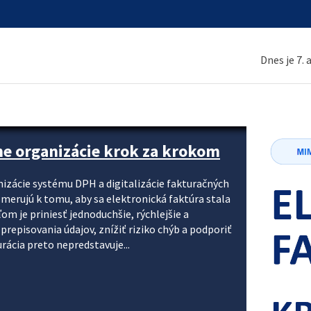
Dnes je 7.
ne organizácie krok za krokom
nizácie systému DPH a digitalizácie fakturačných
smerujú k tomu, aby sa elektronická faktúra stala
 je priniesť jednoduchšie, rýchlejšie a
repisovania údajov, znížiť riziko chýb a podporiť
rácia preto nepredstavuje...