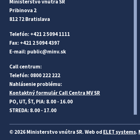
Ministerstvo vnútra SR
Pribinova 2
812 72 Bratislava
Telefón: +421 2 5094 1111
Fax: +421 2 5094 4397
E-mail:
public@minv
.sk
Call centrum:
Telefón: 0800 222 222
Nahlásenie problému:
Kontaktný formulár Call Centra MV SR
PO, UT, ŠT, PIA: 8.00 - 16.00
STREDA: 8.00 - 17.00
© 2026 Ministerstvo vnútra SR. Web od
ELET systems
.