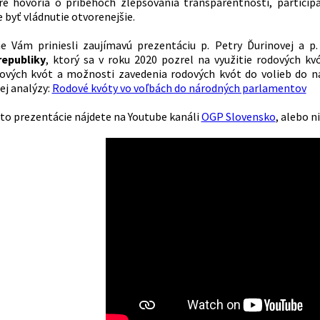
é hovoria o príbehoch zlepšovania transparentnosti, participác
byť vládnutie otvorenejšie.
me Vám priniesli zaujímavú prezentáciu p. Petry Ďurinovej a 
republiky
, ktorý sa v roku 2020 pozrel na využitie rodových kvó
ových kvót a možnosti zavedenia rodových kvót do volieb do ná
j analýzy:
Rodové kvóty vo voľbách do národných parlamentov
to prezentácie nájdete na Youtube kanáli
OGP Slovensko
, alebo ni