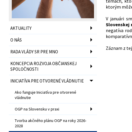
témach, ktor
ktorým môže 
V januári s
Slovenskej 
AKTUALITY
negatíva rod
komparatívne
O NÁS
Záznam z tej
RADA VLÁDY SR PRE MNO
KONCEPCIA ROZVOJA OBČIANSKEJ
SPOLOČNOSTI
INICIATÍVA PRE OTVORENÉ VLÁDNUTIE
Ako funguje Iniciatíva pre otvorené
vládnutie
OGP na Slovensku v praxi
Tvorba akčného plánu OGP na roky 2026-
2028