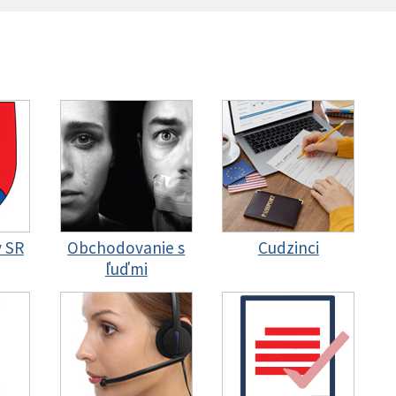
y SR
Obchodovanie s
Cudzinci
ľuďmi