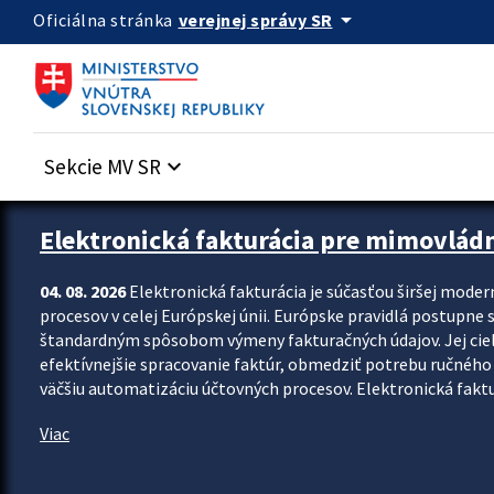
Preskocit na hlavný obsah
arrow_drop_down
verejnej správy SR
Oficiálna stránka
Sekcie MV SR
keyboard_arrow_down
Zastavit automatický posun upútavok
Elektronická fakturácia pre mimovlád
04. 08. 2026
Elektronická fakturácia je súčasťou širšej moder
procesov v celej Európskej únii. Európske pravidlá postupne 
štandardným spôsobom výmeny fakturačných údajov. Jej cieľom
efektívnejšie spracovanie faktúr, obmedziť potrebu ručného p
väčšiu automatizáciu účtovných procesov. Elektronická faktu
Viac