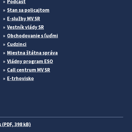
Podcast
Stan sa policajtom
E-služby MV SR
Vestník vlády SR
Obchodovanie s ľuďmi
Cudzinci
Miestna štátna správa
Vládny program ESO
Call centrum MV SR
E-trhovisko
 (PDF, 398 kB)