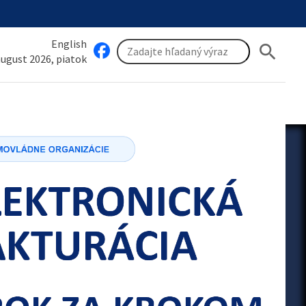
English
search
 august 2026, piatok