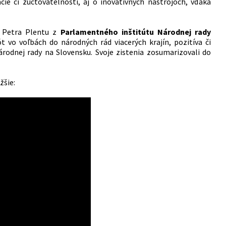
ie či zúčtovateľnosti, aj o inovatívnych nástrojoch, vďaka
p. Petra Plentu z
Parlamentného inštitútu Národnej rady
t vo voľbách do národných rád viacerých krajín, pozitíva či
rodnej rady na Slovensku. Svoje zistenia zosumarizovali do
žšie: