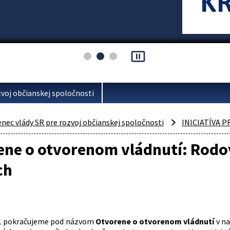
pause_presentation
voj občianskej spoločnosti
ec vlády SR pre rozvoj občianskej spoločnosti
INICIATÍVA 
ene o otvorenom vládnutí: Rodo
ch
21 pokračujeme pod názvom
Otvorene o otvorenom vládnutí
v na