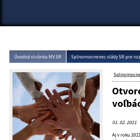
Úvodná stránka MV SR
Splnomocnenec vlády SR pre roz
Splnomocnen
Otvor
voľbá
01. 02. 2021
Aj v roku 20