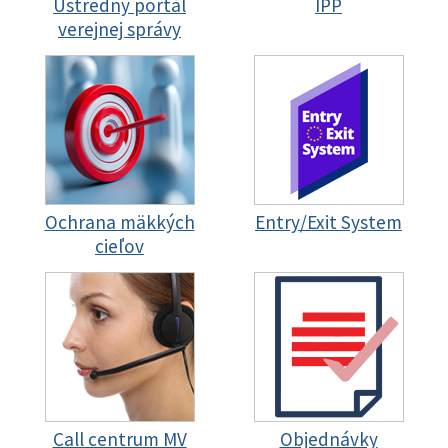
Ústredný portál
IPP
verejnej správy
Ochrana mäkkých
Entry/Exit System
cieľov
Call centrum MV
Objednávky