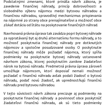
Podstatnými zmenami, ktoré prináša návrh zákona, je
zavedenie finančnej náhrady, princíp dobrovoľnosti a
slobodného výberu nájomcu medzi bytovou náhradou a
finančnou náhradou, spravodlivý mechanizmus prispievania
na nájomné zo strany obce prenajímateľovi a možnosť obce
získať dotáciu od štátu na poskytovanie finančných náhrad.
Navrhovaná právna úprava tak zavádza popri bytovej náhrade
za vypratávaný byt aj druhú alternatívnu formu náhrady, a to
možnosť poskytnutia finančnej náhrady pre dotknutých
nájomcov a spoločne posudzované osoby. O poskytnutie
finančnej náhrady môže požiadať nájomca, ktorý spĺňa
podmienky na poskytnutie bytovej náhrady ustanovené
návrhom zákona, ktorej poskytnutím zanikne žiadateľovi
nárok na bytovú náhradu. Predmetná právna úprava zároveň
umožňuje nájomcom, ktorí doposiaľ nemali možnosť
požiadať o finančnú náhradu avšak podali žiadosť o bytovú
náhradu, podať novú žiadosť, ak uprednostňujú finančnú
náhradu pred bytovou náhradou.
V tejto súvislosti návrh zákona precizuje aj podmienky na
poskytnutie finančnej náhrady a povinnosť obce poskytnúť
žiadateľovi finančnú náhradu, ak sú tieto podmienky