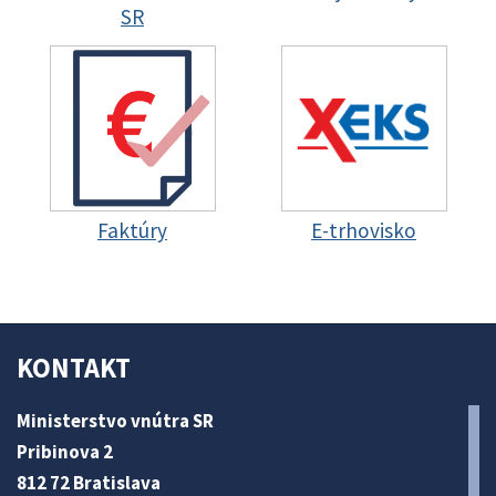
SR
Faktúry
E-trhovisko
KONTAKT
Ministerstvo vnútra SR
Pribinova 2
812 72 Bratislava