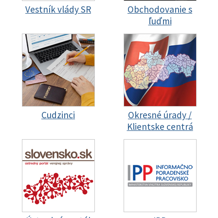
Vestník vlády SR
Obchodovanie s
ľuďmi
Cudzinci
Okresné úrady /
Klientske centrá