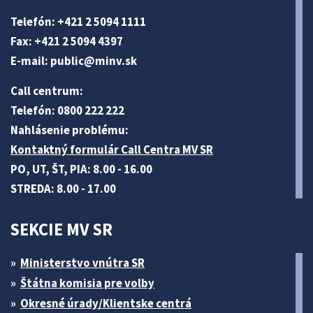
Telefón: +421 2 5094 1111
Fax: +421 2 5094 4397
E-mail:
public@minv
.sk
Call centrum:
Telefón: 0800 222 222
Nahlásenie problému:
Kontaktný formulár Call Centra MV SR
PO, UT, ŠT, PIA: 8.00 - 16.00
STREDA: 8.00 - 17.00
SEKCIE MV SR
Ministerstvo vnútra SR
Štátna komisia pre volby
Okresné úrady/Klientske centrá