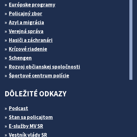
Európske programy
Policajný zbor
Azyl a migrácia
Verejná správa
Hasiči a záchranári
Krízové riadenie
Schengen
Rozvoj občianskej spoločnosti
Športové centrum polície
DÔLEŽITÉ ODKAZY
Podcast
Stan sa policajtom
E-služby MV SR
Vestník vlády SR