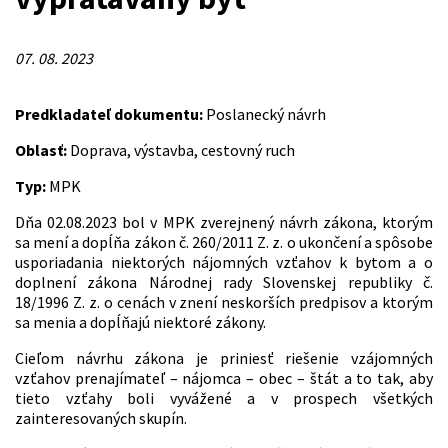
07. 08. 2023
Predkladateľ dokumentu:
Poslanecký návrh
Oblasť:
Doprava, výstavba, cestovný ruch
Typ:
MPK
Dňa 02.08.2023 bol v MPK zverejnený návrh zákona, ktorým
sa mení a dopĺňa zákon č. 260/2011 Z. z. o ukončení a spôsobe
usporiadania niektorých nájomných vzťahov k bytom a o
doplnení zákona Národnej rady Slovenskej republiky č.
18/1996 Z. z. o cenách v znení neskorších predpisov a ktorým
sa menia a dopĺňajú niektoré zákony.
Cieľom návrhu zákona je priniesť riešenie vzájomných
vzťahov prenajímateľ – nájomca – obec – štát a to tak, aby
tieto vzťahy boli vyvážené a v prospech všetkých
zainteresovaných skupín.