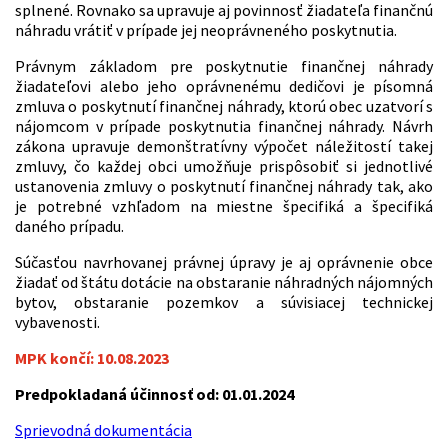
splnené. Rovnako sa upravuje aj povinnosť žiadateľa finančnú
náhradu vrátiť v prípade jej neoprávneného poskytnutia.
Právnym základom pre poskytnutie finančnej náhrady
žiadateľovi alebo jeho oprávnenému dedičovi je písomná
zmluva o poskytnutí finančnej náhrady, ktorú obec uzatvorí s
nájomcom v prípade poskytnutia finančnej náhrady. Návrh
zákona upravuje demonštratívny výpočet náležitostí takej
zmluvy, čo každej obci umožňuje prispôsobiť si jednotlivé
ustanovenia zmluvy o poskytnutí finančnej náhrady tak, ako
je potrebné vzhľadom na miestne špecifiká a špecifiká
daného prípadu.
Súčasťou navrhovanej právnej úpravy je aj oprávnenie obce
žiadať od štátu dotácie na obstaranie náhradných nájomných
bytov, obstaranie pozemkov a súvisiacej technickej
vybavenosti.
MPK končí: 10.08.2023
Predpokladaná účinnosť od: 01.01.2024
Sprievodná dokumentácia