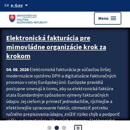
Preskocit na hlavný obsah
arrow_drop_down
SK
e-Gov
menu
Menu
Zastavit automatický posun upútavok
Elektronická fakturácia pre
mimovládne organizácie krok za
krokom
04. 08. 2026
Elektronická fakturácia je súčasťou širšej
modernizácie systému DPH a digitalizácie fakturačných
procesov v celej Európskej únii. Európske pravidlá
postupne smerujú k tomu, aby sa elektronická faktúra
stala štandardným spôsobom výmeny fakturačných
údajov. Jej cieľom je priniesť jednoduchšie, rýchlejšie a
efektívnejšie spracovanie faktúr, obmedziť potrebu
ručného prepisovania údajov, znížiť riziko chýb a podporiť
väčšiu automatizáciu účtovných procesov. Elektronická
pause_presentation
fakturácia preto nepredstavuje...