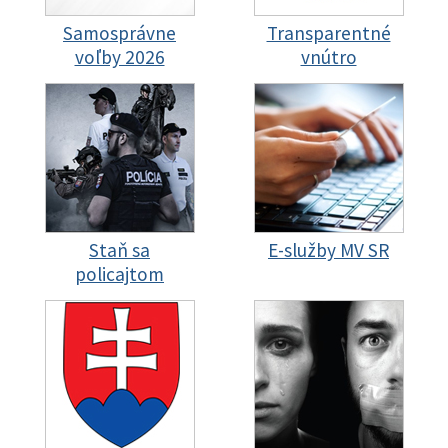
Samosprávne
Transparentné
voľby 2026
vnútro
Staň sa
E-služby MV SR
policajtom