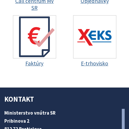
Call centrum MV
Objednávky
SR
Faktúry
E-trhovisko
KONTAKT
Ministerstvo vnútra SR
Pribinova 2