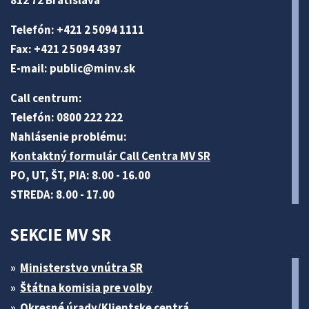
812 72 Bratislava
Telefón: +421 2 5094 1111
Fax: +421 2 5094 4397
E-mail:
public@minv
.sk
Call centrum:
Telefón: 0800 222 222
Nahlásenie problému:
Kontaktný formulár Call Centra MV SR
PO, UT, ŠT, PIA: 8.00 - 16.00
STREDA: 8.00 - 17.00
SEKCIE MV SR
Ministerstvo vnútra SR
Štátna komisia pre volby
Okresné úrady/Klientske centrá