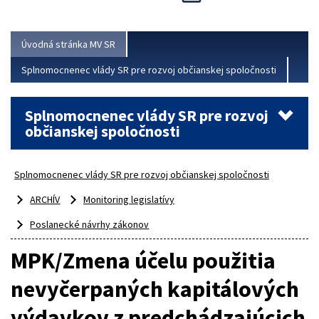
Viac
Úvodná stránka MV SR
Splnomocnenec vlády SR pre rozvoj občianskej spoločnosti
Splnomocnenec vlády SR pre rozvoj
občianskej spoločnosti
Splnomocnenec vlády SR pre rozvoj občianskej spoločnosti
ARCHÍV
Monitoring legislatívy
Poslanecké návrhy zákonov
MPK/Zmena účelu použitia
nevyčerpaných kapitálových
výdavkov z predchádzajúcich