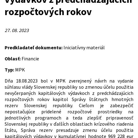
rozpočtových rokov
27. 08. 2023
Predkladateľ dokumentu:
Iniciatívny materiál
Oblasť:
Financie
Typ:
MPK
Dňa 18.08.2023 bol v MPK zverejnený návrh na vydanie
súhlasu vlády Slovenskej republiky so zmenou účelu použitia
nevyčerpaných kapitálových výdavkoch z predchádzajúcich
rozpočtových rokov kapitol Správy štátnych hmotných
rezerv Slovenskej republiky. Cieľom je zabezpečiť
nepostačujúce pridelené rozpočtové prostriedky na
jednotlivých programoch a teda zlepšiť pripravenosť
Slovenskej republiky v ďalších oblastiach krízového riadenia
štátu, Správa rezerv presadzuje zmenu účelu použitia
kapitálových výdavkov v kumulatívnej hodnote 969 228 eur