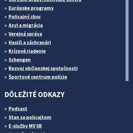
Európske programy
Policajný zbor
Azyl a migrácia
Verejná správa
Hasiči a záchranári
Krízové riadenie
Schengen
Rozvoj občianskej spoločnosti
Športové centrum polície
DÔLEŽITÉ ODKAZY
Podcast
Stan sa policajtom
E-služby MV SR