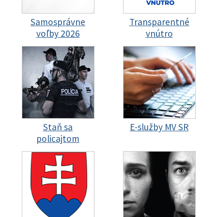
Samosprávne
Transparentné
voľby 2026
vnútro
Staň sa
E-služby MV SR
policajtom