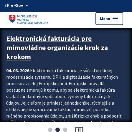
Preskocit na hlavný obsah
arrow_drop_down
SK
e-Gov
menu
Menu
Zastavit automatický posun upútavok
Elektronická fakturácia pre
mimovládne organizácie krok za
krokom
04. 08. 2026
Elektronická fakturácia je súčasťou širšej
modernizácie systému DPH a digitalizácie fakturačných
procesov v celej Európskej únii. Európske pravidlá
postupne smerujú k tomu, aby sa elektronická faktúra
stala štandardným spôsobom výmeny fakturačných
údajov. Jej cieľom je priniesť jednoduchšie, rýchlejšie a
efektívnejšie spracovanie faktúr, obmedziť potrebu
ručného prepisovania údajov, znížiť riziko chýb a podporiť
väčšiu automatizáciu účtovných procesov. Elektronická
pause_presentation
fakturácia preto nepredstavuje...