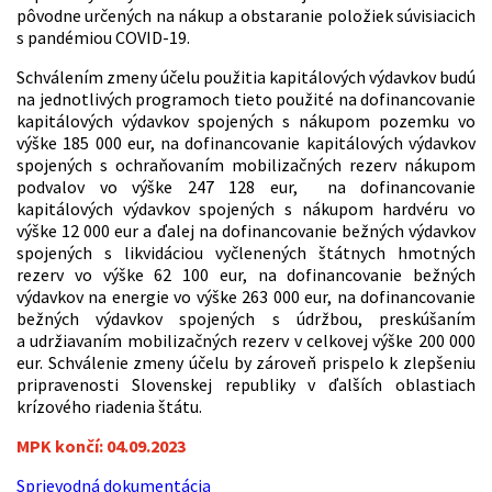
pôvodne určených na nákup a obstaranie položiek súvisiacich
s pandémiou COVID-19.
Schválením zmeny účelu použitia kapitálových výdavkov budú
na jednotlivých programoch tieto použité na dofinancovanie
kapitálových výdavkov spojených s nákupom pozemku vo
výške 185 000 eur, na dofinancovanie kapitálových výdavkov
spojených s ochraňovaním mobilizačných rezerv nákupom
podvalov vo výške 247 128 eur, na dofinancovanie
kapitálových výdavkov spojených s nákupom hardvéru vo
výške 12 000 eur a ďalej na dofinancovanie bežných výdavkov
spojených s likvidáciou vyčlenených štátnych hmotných
rezerv vo výške 62 100 eur, na dofinancovanie bežných
výdavkov na energie vo výške 263 000 eur, na dofinancovanie
bežných výdavkov spojených s údržbou, preskúšaním
a udržiavaním mobilizačných rezerv v celkovej výške 200 000
eur. Schválenie zmeny účelu by zároveň prispelo k zlepšeniu
pripravenosti Slovenskej republiky v ďalších oblastiach
krízového riadenia štátu.
MPK končí: 04.09.2023
Sprievodná dokumentácia