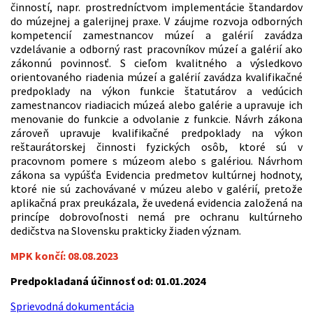
činností, napr. prostredníctvom implementácie štandardov
do múzejnej a galerijnej praxe. V záujme rozvoja odborných
kompetencií zamestnancov múzeí a galérií zavádza
vzdelávanie a odborný rast pracovníkov múzeí a galérií ako
zákonnú povinnosť. S cieľom kvalitného a výsledkovo
orientovaného riadenia múzeí a galérií zavádza kvalifikačné
predpoklady na výkon funkcie štatutárov a vedúcich
zamestnancov riadiacich múzeá alebo galérie a upravuje ich
menovanie do funkcie a odvolanie z funkcie. Návrh zákona
zároveň upravuje kvalifikačné predpoklady na výkon
reštaurátorskej činnosti fyzických osôb, ktoré sú v
pracovnom pomere s múzeom alebo s galériou. Návrhom
zákona sa vypúšťa Evidencia predmetov kultúrnej hodnoty,
ktoré nie sú zachovávané v múzeu alebo v galérií, pretože
aplikačná prax preukázala, že uvedená evidencia založená na
princípe dobrovoľnosti nemá pre ochranu kultúrneho
dedičstva na Slovensku prakticky žiaden význam.
MPK končí: 08.08.2023
Predpokladaná účinnosť od: 01.01.2024
Sprievodná dokumentácia