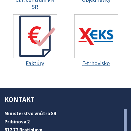
SR
Faktúry
E-trhovisko
KONTAKT
Ministerstvo vnútra SR
Pribinova 2
812 72 Bratislava