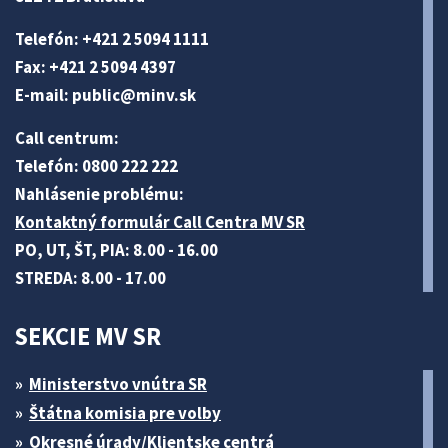
Telefón: +421 2 5094 1111
Fax: +421 2 5094 4397
E-mail:
public@minv
.sk
Call centrum:
Telefón: 0800 222 222
Nahlásenie problému:
Kontaktný formulár Call Centra MV SR
PO, UT, ŠT, PIA: 8.00 - 16.00
STREDA: 8.00 - 17.00
SEKCIE MV SR
Ministerstvo vnútra SR
Štátna komisia pre volby
Okresné úrady/Klientske centrá