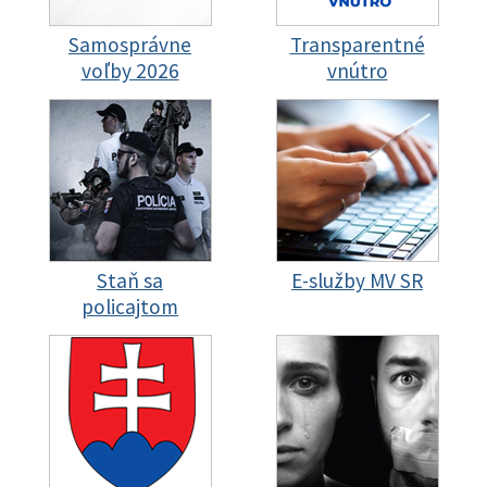
Samosprávne
Transparentné
voľby 2026
vnútro
Staň sa
E-služby MV SR
policajtom