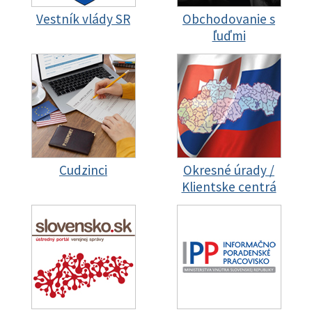
Vestník vlády SR
Obchodovanie s
ľuďmi
Cudzinci
Okresné úrady /
Klientske centrá