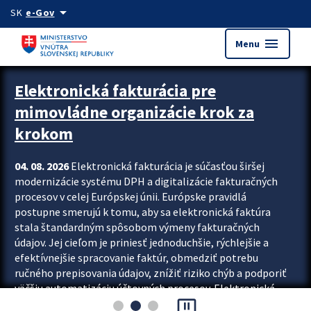
Preskocit na hlavný obsah
arrow_drop_down
SK
e-Gov
menu
Menu
Zastavit automatický posun upútavok
Elektronická fakturácia pre
mimovládne organizácie krok za
krokom
04. 08. 2026
Elektronická fakturácia je súčasťou širšej
modernizácie systému DPH a digitalizácie fakturačných
procesov v celej Európskej únii. Európske pravidlá
postupne smerujú k tomu, aby sa elektronická faktúra
stala štandardným spôsobom výmeny fakturačných
údajov. Jej cieľom je priniesť jednoduchšie, rýchlejšie a
efektívnejšie spracovanie faktúr, obmedziť potrebu
ručného prepisovania údajov, znížiť riziko chýb a podporiť
väčšiu automatizáciu účtovných procesov. Elektronická
pause_presentation
fakturácia preto nepredstavuje...