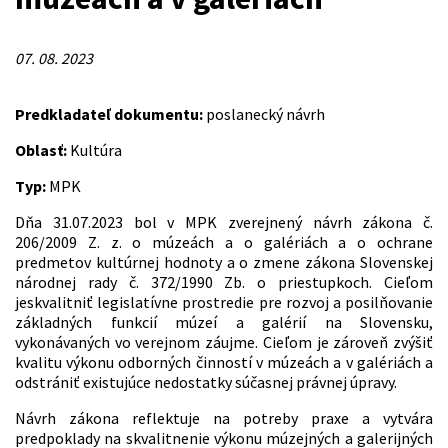
07. 08. 2023
Predkladateľ dokumentu:
poslanecký návrh
Oblasť:
Kultúra
Typ:
MPK
Dňa 31.07.2023 bol v MPK zverejnený návrh zákona č.
206/2009 Z. z. o múzeách a o galériách a o ochrane
predmetov kultúrnej hodnoty a o zmene zákona Slovenskej
národnej rady č. 372/1990 Zb. o priestupkoch. Cieľom
jeskvalitniť legislatívne prostredie pre rozvoj a posilňovanie
základných funkcií múzeí a galérií na Slovensku,
vykonávaných vo verejnom záujme. Cieľom je zároveň zvýšiť
kvalitu výkonu odborných činností v múzeách a v galériách a
odstrániť existujúce nedostatky súčasnej právnej úpravy.
Návrh zákona reflektuje na potreby praxe a vytvára
predpoklady na skvalitnenie výkonu múzejných a galerijných