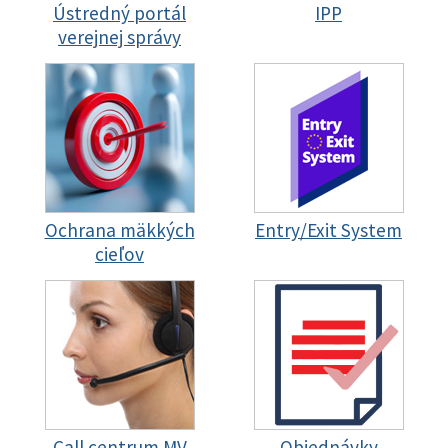
Ústredný portál
IPP
verejnej správy
Ochrana mäkkých
Entry/Exit System
cieľov
Call centrum MV
Objednávky