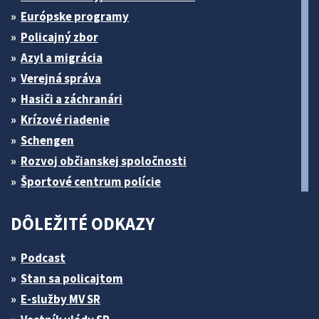
Európske programy
Policajný zbor
Azyl a migrácia
Verejná správa
Hasiči a záchranári
Krízové riadenie
Schengen
Rozvoj občianskej spoločnosti
Športové centrum polície
DÔLEŽITÉ ODKAZY
Podcast
Stan sa policajtom
E-služby MV SR