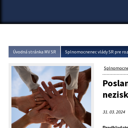
Úvodná stránka MV SR
Splnomocnenec vlády SR pre roz
Splnomocnen
Posla
nezis
31. 03. 2024
Predkladate