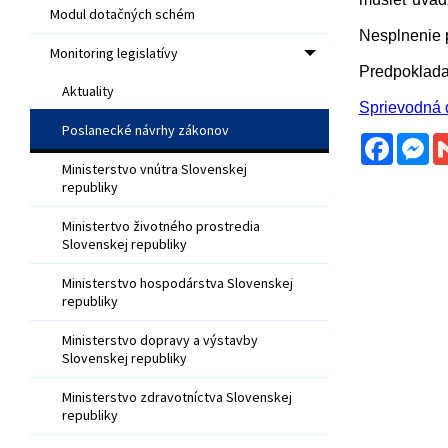
Modul dotačných schém
Nesplnenie p
Monitoring legislatívy
Predpoklada
Aktuality
Sprievodná 
Poslanecké návrhy zákonov
Facebo
Me
Ministerstvo vnútra Slovenskej
republiky
Ministertvo životného prostredia
Slovenskej republiky
Ministerstvo hospodárstva Slovenskej
republiky
Ministerstvo dopravy a výstavby
Slovenskej republiky
Ministerstvo zdravotníctva Slovenskej
republiky