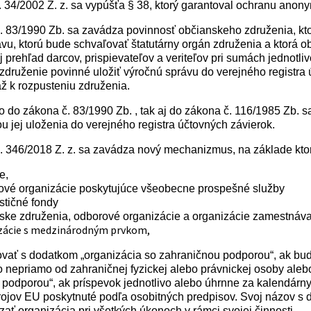
 34/2002 Z. z. sa vypúšťa § 38, ktorý garantoval ochranu anony
 83/1990 Zb. sa zavádza povinnosť občianskeho združenia, kto
ávu, ktorú bude schvaľovať štatutárny orgán združenia a ktorá
 prehľad darcov, prispievateľov a veriteľov pri sumách jednotl
združenie povinné uložiť výročnú správu do verejného registra 
ž k rozpusteniu združenia.
do zákona č. 83/1990 Zb. , tak aj do zákona č. 116/1985 Zb. 
u jej uloženia do verejného registra účtovných závierok.
. 346/2018 Z. z. sa zavádza nový mechanizmus, na základe kto
e,
ové organizácie poskytujúce všeobecne prospešné služby
stičné fondy
ske združenia, odborové organizácie a organizácie zamestnáva
zácie s medzinárodným prvkom,
vať s dodatkom „organizácia so zahraničnou podporou“, ak bud
 nepriamo od zahraničnej fyzickej alebo právnickej osoby ale
podporou“, ak príspevok jednotlivo alebo úhrnne za kalendárny
rojov EU poskytnuté podľa osobitných predpisov. Svoj názov s
ať organizácia pri všetkých úkonoch v rámci svojej činnosti.