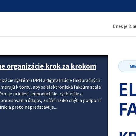
Dnes je 8. 
ne organizácie krok za krokom
nizácie systému DPH a digitalizácie fakturačných
smerujú k tomu, aby sa elektronická faktúra stala
 je priniesť jednoduchšie, rýchlejšie a
repisovania údajov, znížiť riziko chýb a podporiť
rácia preto nepredstavuje...