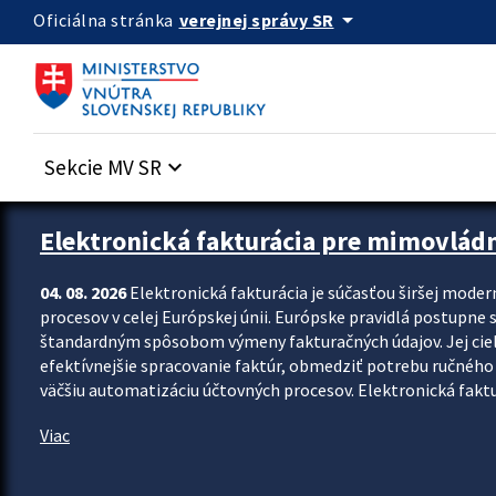
Preskocit na hlavný obsah
arrow_drop_down
verejnej správy SR
Oficiálna stránka
Sekcie MV SR
keyboard_arrow_down
Zastavit automatický posun upútavok
Elektronická fakturácia pre mimovlád
04. 08. 2026
Elektronická fakturácia je súčasťou širšej moder
procesov v celej Európskej únii. Európske pravidlá postupne 
štandardným spôsobom výmeny fakturačných údajov. Jej cieľom
efektívnejšie spracovanie faktúr, obmedziť potrebu ručného p
väčšiu automatizáciu účtovných procesov. Elektronická faktu
Viac