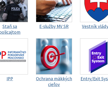
Staň sa
E-služby MV SR
Vestník vlád
policajtom
IPP
Ochrana mäkkých
Entry/Exit Sy
cieľov