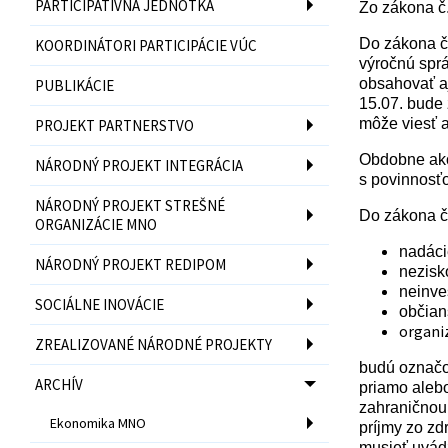
PARTICIPATÍVNA JEDNOTKA
Zo zákona č.
Do zákona č.
KOORDINÁTORI PARTICIPÁCIE VÚC
výročnú spr
obsahovať aj
PUBLIKÁCIE
15.07. bude 
môže viesť a
PROJEKT PARTNERSTVO
Obdobne ako 
NÁRODNÝ PROJEKT INTEGRÁCIA
s povinnosťo
NÁRODNÝ PROJEKT STREŠNÉ
Do zákona č
ORGANIZÁCIE MNO
nadáci
NÁRODNÝ PROJEKT REDIPOM
nezisk
neinve
SOCIÁLNE INOVÁCIE
občian
organi
ZREALIZOVANÉ NÁRODNÉ PROJEKTY
budú označo
ARCHÍV
priamo alebo
zahraničnou 
Ekonomika MNO
príjmy zo zd
musieť uvádz