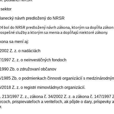
 sektor
lanecký návrh predložený do NRSR
24 bol do
NRSR
predložený návrh zákona, ktorým sa dopĺňa zákon č
ospešné služby a ktorým sa menia a dopĺňajú niektoré zákony.
ona sa mení aj:
2002 Z. z. o nadáciách
/1997 Z. z. o neinvestičných fondoch
/1990 Zb. o združovaní občanov
6/1985 Zb. o podmienkach činnosti organizácií s medzinárodný
/2018 Z. z. o registri mimovládnych organizácií.
 213/1997 Z. z., zákona č. 34/2002 Z. z. a zákona č. 147/1997 
rcoch, prispievateľoch a veriteľoch, ak pôjde o dary, príspevky
r.