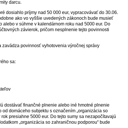
mity darcu.
ré dosiahlo príjmy nad 50 000 eur, vypracovávať do 30.06.
 obdobne ako vo vyššie uvedených zákonoch bude musieť
ivo alebo v súhrne v kalendárnom roku nad 5000 eur. Do
účtovných závierok, pričom nesplnenie tejto povinnosti
sa zavádza povinnosť vyhotovenia výročnej správy
rého sa:
teľov
ú dostávať finančné plnenie alebo iné hmotné plnenie
bo od domáceho subjektu s označením „organizácia so
 rok presiahne 5000 eur. Do tejto sumy sa nezapočítavajú
 dodatkom „organizácia so zahraničnou podporou“ bude