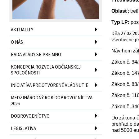
Oblasť:
tretí
Typ LP:
pos
AKTUALITY
Dňa 27.03.20
všeobecne pr
O NÁS
Návrhom zák
RADA VLÁDY SR PRE MNO
Zákon č. 34/
KONCEPCIA ROZVOJA OBČIANSKEJ
SPOLOČNOSTI
Zákon č. 147
Zákon č. 83
INICIATÍVA PRE OTVORENÉ VLÁDNUTIE
Zákon č. 11
MEDZINÁRODNÝ ROK DOBROVOĽNÍCTVA
2026
Zákon č. 346
DOBROVOĽNÍCTVO
Do zákona č.
prehľad o da
LEGISLATÍVA
nad 5000 eu