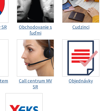
y SR
Obchodovanie s
Cudzinci
ľuďmi
stem
Call centrum MV
Objednávky
SR