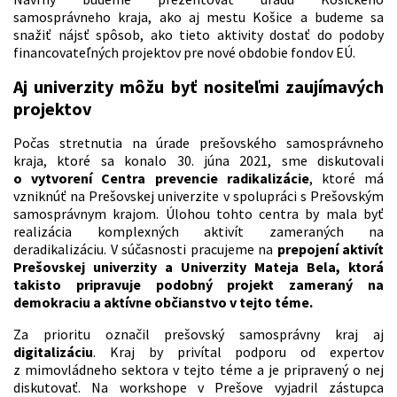
samosprávneho kraja, ako aj mestu Košice a budeme sa
snažiť nájsť spôsob, ako tieto aktivity dostať do podoby
financovateľných projektov pre nové obdobie fondov EÚ.
Aj univerzity môžu byť nositeľmi zaujímavých
projektov
Počas stretnutia na úrade prešovského samosprávneho
kraja, ktoré sa konalo 30. júna 2021, sme diskutovali
o vytvorení Centra prevencie radikalizácie
, ktoré má
vzniknúť na Prešovskej univerzite v spolupráci s Prešovským
samosprávnym krajom. Úlohou tohto centra by mala byť
realizácia komplexných aktivít zameraných na
deradikalizáciu. V súčasnosti pracujeme na
prepojení aktivít
Prešovskej univerzity a Univerzity Mateja Bela, ktorá
takisto pripravuje podobný projekt zameraný na
demokraciu a aktívne občianstvo v tejto téme.
Za prioritu označil prešovský samosprávny kraj aj
digitalizáciu
. Kraj by privítal podporu od expertov
z mimovládneho sektora v tejto téme a je pripravený o nej
diskutovať. Na workshope v Prešove vyjadril zástupca