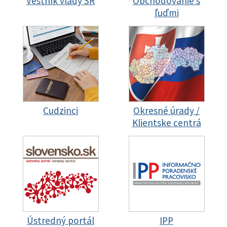
Vestník vlády SR
Obchodovanie s
ľuďmi
Cudzinci
Okresné úrady /
Klientske centrá
Ústredný portál
IPP