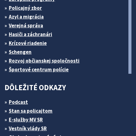
Policajný zbor
Azyl a migrácia
Verejná správa
Hasiči a záchranári
Krízové riadenie
Schengen
Rozvoj občianskej spoločnosti
Športové centrum polície
DÔLEŽITÉ ODKAZY
Podcast
Stan sa policajtom
E-služby MV SR
Vestník vlády SR