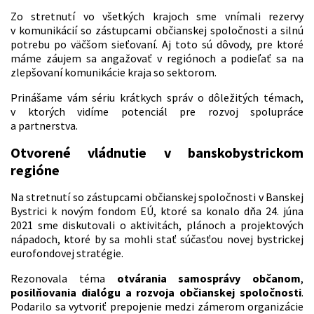
Zo stretnutí vo všetkých krajoch sme vnímali rezervy
v komunikácií so zástupcami občianskej spoločnosti a silnú
potrebu po väčšom sieťovaní. Aj toto sú dôvody, pre ktoré
máme záujem sa angažovať v regiónoch a podieľať sa na
zlepšovaní komunikácie kraja so sektorom.
Prinášame vám sériu krátkych správ o dôležitých témach,
v ktorých vidíme potenciál pre rozvoj spolupráce
a partnerstva.
Otvorené vládnutie v banskobystrickom
regióne
Na stretnutí so zástupcami občianskej spoločnosti v Banskej
Bystrici k novým fondom EÚ, ktoré sa konalo dňa 24. júna
2021 sme diskutovali o aktivitách, plánoch a projektových
nápadoch, ktoré by sa mohli stať súčasťou novej bystrickej
eurofondovej stratégie.
Rezonovala téma
otvárania samosprávy občanom
,
posilňovania dialógu a rozvoja občianskej spoločnosti
.
Podarilo sa vytvoriť prepojenie medzi zámerom organizácie