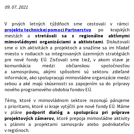
09. 07. 2021
V prvých letných týždňoch sme cestovali v rámci
projektu technickej pomoci Partnerstvo
po krajských
mestách a
stretávali sa s regionálne aktívnymi
mimovládnymi organizáciami a aktivistami
. Diskutovali
sme o ich aktivitách a projektoch a snažíme sa im hľadať
miesto v rodiacich sa integrovaných územných stratégiách
pre nové fondy EÚ. Zisťovali sme tiež, v akom stave je
komunikácia medzi občianskou spoločnosťou
a samosprávou, akými spôsobmi sú sektoru zdieľané
informácie, ako spolupracujú mimovládne organizácie medzi
sebou a aké majú skúsenosti so zapojením sa do prípravy
nového programového obdobia fondov EÚ.
Témy, ktoré v mimovládnom sektore rezonujú párujeme
s prioritami, ktoré si kraje vytýčili pre nové fondy EÚ. Máme
v pláne
podporiť dialóg a spoluprácu pri príprave
projektových zámerov
, ktoré prepoja mimovládne aktivity
s plánmi a projektami samospráv alebo podnikateľov
v regiónoch.