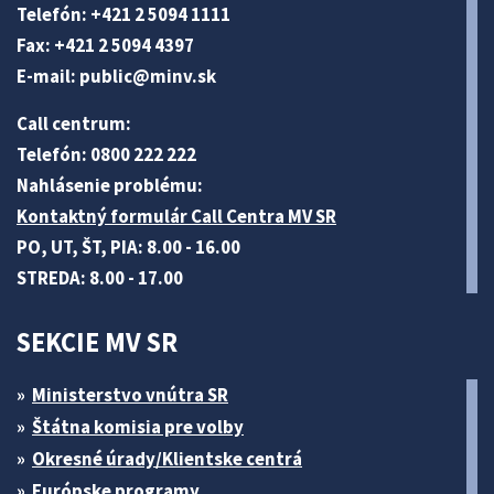
Telefón: +421 2 5094 1111
Fax: +421 2 5094 4397
E-mail:
public@minv
.sk
Call centrum:
Telefón: 0800 222 222
Nahlásenie problému:
Kontaktný formulár Call Centra MV SR
PO, UT, ŠT, PIA: 8.00 - 16.00
STREDA: 8.00 - 17.00
SEKCIE MV SR
Ministerstvo vnútra SR
Štátna komisia pre volby
Okresné úrady/Klientske centrá
Európske programy