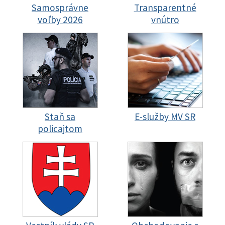
Samosprávne
Transparentné
voľby 2026
vnútro
Staň sa
E-služby MV SR
policajtom