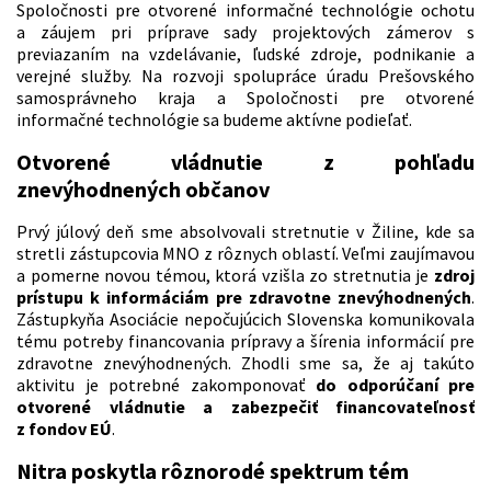
Spoločnosti pre otvorené informačné technológie ochotu
a záujem pri príprave sady projektových zámerov s
previazaním na vzdelávanie, ľudské zdroje, podnikanie a
verejné služby. Na rozvoji spolupráce úradu Prešovského
samosprávneho kraja a Spoločnosti pre otvorené
informačné technológie sa budeme aktívne podieľať.
Otvorené vládnutie z pohľadu
znevýhodnených občanov
Prvý júlový deň sme absolvovali stretnutie v Žiline, kde sa
stretli zástupcovia MNO z rôznych oblastí. Veľmi zaujímavou
a pomerne novou témou, ktorá vzišla zo stretnutia je
zdroj
prístupu k informáciám pre zdravotne znevýhodnených
.
Zástupkyňa Asociácie nepočujúcich Slovenska komunikovala
tému potreby financovania prípravy a šírenia informácií pre
zdravotne znevýhodnených. Zhodli sme sa, že aj takúto
aktivitu je potrebné zakomponovať
do odporúčaní pre
otvorené vládnutie a zabezpečiť financovateľnosť
z fondov EÚ
.
Nitra poskytla rôznorodé spektrum tém