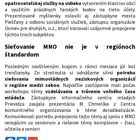
opatrovateľskej služby na vidieku
vytvorením klastrov obcí
a využitím prázdnych farských budov na tieto účely.
Prezentované myšlienky oslovili aj zástupkyne mesta
Piešťany z odboru sociálnych služieb, zástupcu organizácie
Úsmev pre druhých, o.z., ktorí iniciovali vzájomné prepojenie
týchto troch subjektov.
Sieťovanie MNO nie je v regiónoch
štandardom
Posledným navštíveným krajom v rámci mesiaca júl bol
trenčiansky. Zo stretnutia si odnášame silnú
potrebu
sieťovania mimovládnych neziskových organizácií
v regióne medzi sebou
. Najväčšie zastúpenie mali počas
workshopu témy
vzdelávania a trávenie voľného času
mládeže
. Zástupkyne informačného centra mladých
Prievidza zaujala prezentácia M. Chmelíka z Centra
komunitného organizovania k téme deradikalizácie.
Komunikovali potrebu prepojenia tejto témy aj spolu s MNO
venujúcim sa seniorom a riešenie témy komplexne – žiaci,
učitelia a seniori.
Facebook
Messenger
Gmail