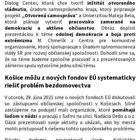
Dialog Center, ktorá chce tvoriť
inštitút otvoreného
vládnutia
, úradom samosprávneho kraja, ktorý pripravuje
projekt
„Otvorená samospráva
“ a Univerzitou Mateja Bela,
ktorá plánuje vytvoriť
pracovisko zamerané na
demokraciu a aktívne občianstvo
. Obraz doplnil
prezentáciou k téme
odolnej demokracie a boja proti
extrémizmu
M. Chmelík z Centra pre komunitné
organizovanie, ktorý spolupracuje s Úradom splnomocnenca
vlády SR pre rozvoj občianskej spoločnosti. Dohodli sme sa,
že na téme budeme spoločne pracovať a z prezentovaných
zámerov spolu vytvoríme jednu silnú tému.
Košice môžu z nových fondov EÚ systematicky
riešiť problém bezdomovectva
V utorok, 29. júna 2021 sme o nových fondoch EÚ diskutovali
so zástupcami občianskej spoločnosti v Košiciach. Silné
zastúpenie na podujatí mali organizácie, ktoré
pomáhajú
ľuďom v núdzi
a pracujú s ľuďmi na ulici. Nadácia Dedo a o.z.
Oáza prezentovali svoje aktivity a ukázali, ako by mestá
mohli pristupovať k riešeniu tohto spoločenského problému.
Návrhy budeme prezentovať úradu Košického