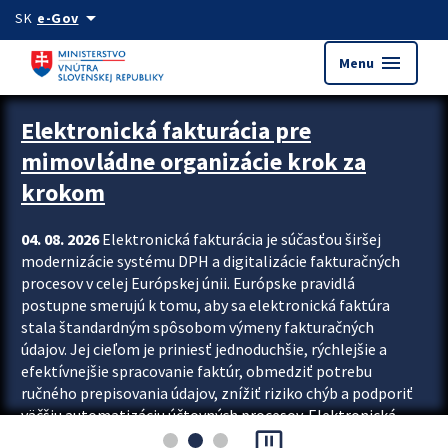
Preskocit na hlavný obsah
arrow_drop_down
SK
e-Gov
menu
Menu
Zastavit automatický posun upútavok
Elektronická fakturácia pre
mimovládne organizácie krok za
krokom
04. 08. 2026
Elektronická fakturácia je súčasťou širšej
modernizácie systému DPH a digitalizácie fakturačných
procesov v celej Európskej únii. Európske pravidlá
postupne smerujú k tomu, aby sa elektronická faktúra
stala štandardným spôsobom výmeny fakturačných
údajov. Jej cieľom je priniesť jednoduchšie, rýchlejšie a
efektívnejšie spracovanie faktúr, obmedziť potrebu
ručného prepisovania údajov, znížiť riziko chýb a podporiť
väčšiu automatizáciu účtovných procesov. Elektronická
pause_presentation
fakturácia preto nepredstavuje...