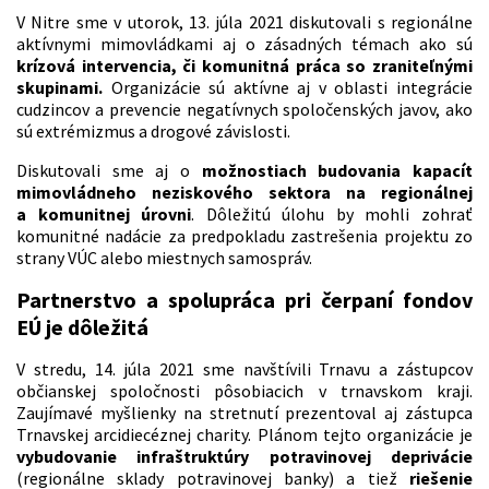
V Nitre sme v utorok, 13. júla 2021 diskutovali s regionálne
aktívnymi mimovládkami aj o zásadných témach ako sú
krízová intervencia, či komunitná práca so zraniteľnými
skupinami.
Organizácie sú aktívne aj v oblasti integrácie
cudzincov a prevencie negatívnych spoločenských javov, ako
sú extrémizmus a drogové závislosti.
Diskutovali sme aj o
možnostiach budovania kapacít
mimovládneho neziskového sektora na regionálnej
a komunitnej úrovni
. Dôležitú úlohu by mohli zohrať
komunitné nadácie za predpokladu zastrešenia projektu zo
strany VÚC alebo miestnych samospráv.
Partnerstvo a spolupráca pri čerpaní fondov
EÚ je dôležitá
V stredu, 14. júla 2021 sme navštívili Trnavu a zástupcov
občianskej spoločnosti pôsobiacich v trnavskom kraji.
Zaujímavé myšlienky na stretnutí prezentoval aj zástupca
Trnavskej arcidiecéznej charity. Plánom tejto organizácie je
vybudovanie infraštruktúry potravinovej deprivácie
(regionálne sklady potravinovej banky) a tiež
riešenie