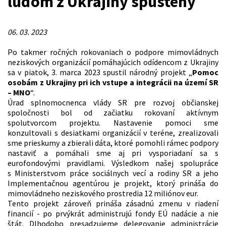
ľuďom z Ukrajiny spustený
06. 03. 2023
Po takmer ročných rokovaniach o podpore mimovládnych
neziskových organizácií pomáhajúcich odídencom z Ukrajiny
sa v piatok, 3. marca 2023 spustil národný projekt „
Pomoc
osobám z Ukrajiny pri ich vstupe a integrácii na území SR
– MNO
“.
Úrad splnomocnenca vlády SR pre rozvoj občianskej
spoločnosti bol od začiatku rokovaní aktívnym
spolutvorcom projektu. Nastavenie pomoci sme
konzultovali s desiatkami organizácií v teréne, zrealizovali
sme prieskumy a zbierali dáta, ktoré pomohli rámec podpory
nastaviť a pomáhali sme aj pri vysporiadaní sa s
eurofondovými pravidlami. Výsledkom našej spolupráce
s Ministerstvom práce sociálnych vecí a rodiny SR a jeho
Implementačnou agentúrou je projekt, ktorý prináša do
mimovládneho neziskového prostredia 12 miliónov eur.
Tento projekt zároveň prináša zásadnú zmenu v riadení
financií - po prvýkrát administrujú fondy EÚ nadácie a nie
štát. Dlhodobo presadzujeme delegovanie administrácie