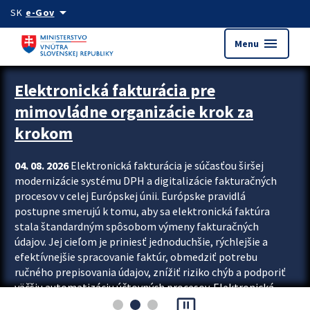
Preskocit na hlavný obsah
arrow_drop_down
SK
e-Gov
menu
Menu
Zastavit automatický posun upútavok
Elektronická fakturácia pre
mimovládne organizácie krok za
krokom
04. 08. 2026
Elektronická fakturácia je súčasťou širšej
modernizácie systému DPH a digitalizácie fakturačných
procesov v celej Európskej únii. Európske pravidlá
postupne smerujú k tomu, aby sa elektronická faktúra
stala štandardným spôsobom výmeny fakturačných
údajov. Jej cieľom je priniesť jednoduchšie, rýchlejšie a
efektívnejšie spracovanie faktúr, obmedziť potrebu
ručného prepisovania údajov, znížiť riziko chýb a podporiť
väčšiu automatizáciu účtovných procesov. Elektronická
pause_presentation
fakturácia preto nepredstavuje...