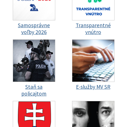
Samosprávne
Transparentné
voľby 2026
vnútro
Staň sa
E-služby MV SR
policajtom