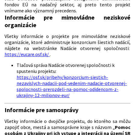
fondov EÚ na nadačný sektor, aj preto tento projekt
vnímame ako významný precedens.
Informácie pre mimovládne neziskové
organizácie
Všetky informácie o projekte pre mimovládne neziskové
organizácie, ktoré administruje konzorcium šiestich nadácií,
nájdete na webstránke Nadácie otvorenej spoločnosti:
https://eucare.osf.sk/
.
Tlačová správa Nadácie otvorenej spoločnosti k
spusteniu projektu:
https://osf.sk/pribehy/konzorcium-siestich-
nezavislych-nadacii-pod-vedenim-nadacie-otvorenej-
spolocnosti-prerozdeli-na-pomoc-odidencom-z-
ukrajiny-12-milionov-eur/
Informácie pre samosprávy
Všetky informácie o dvojičke projektu, do ktorého sa môžu
zapojiť obce, mestá a samosprávne kraje s názvom „
Pomoc
osobám z Ukrajiny pri ich vstupe a integrácii na území SR