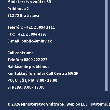
Ministerstvo vnútra SR
Pribinova 2
812 72 Bratislava
Telefón: +421 2 5094 1111
Fax: +421 2 5094 4397
E-mail:
public@minv
.sk
Call centrum:
Telefón: 0800 222 222
Nahlásenie problému:
Kontaktný formulár Call Centra MV SR
PO, UT, ŠT, PIA: 8.00 - 16.00
STREDA: 8.00 - 17.00
© 2026 Ministerstvo vnútra SR. Web od
ELET systems
.