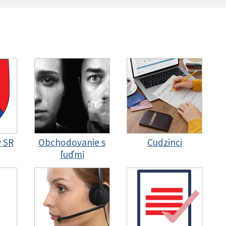
y SR
Obchodovanie s
Cudzinci
ľuďmi