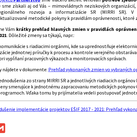
é sme získali aj od Vás – mimovládnych neziskových organizácií
, regionálneho rozvoja a informatizácie SR (MIRRI SR). 
aktualizované metodické pokyny k pravidlám oprávnenosti, ktoré zap
me Vám
krátky prehľad hlavných zmien v pravidlách oprávne
2021
. Dôležité zmeny sa týkajú, napr.:
komunikácie s riadiacimi orgánmi, kde sa uprednostňuje elektorn
zácie jednotnej príručky k procesu a kontrole verejného obstaráva
pri vypĺňaní pracovných výkazoch a monitorovacích správach.
y nájdete v dokumente:
Prehľad vykonaných zmien vo vybraných o
jednodušenia zo strany MIRRI SR a jednotlivých riadiacich orgánov
eny smerujúce k jednotnému zapracovaniu metodických pokynov 
rogramoch. Vďaka tomu by prijímatelia vedeli postupovať jedno
dušenie implementácie projektov EŠIF 2017 - 2021: Prehľad vyko
ok
ssenger
Gmail