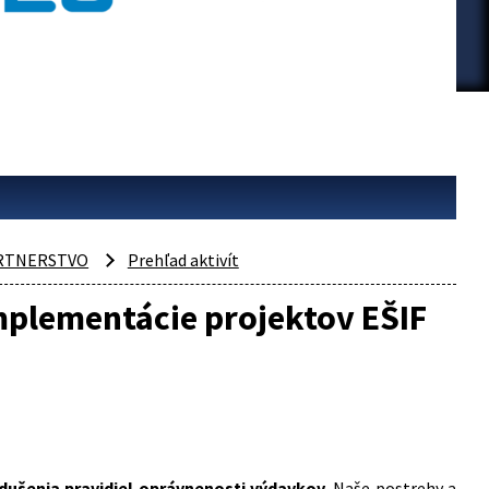
RTNERSTVO
Prehľad aktivít
mplementácie projektov EŠIF
dušenia pravidiel oprávnenosti výdavkov
. Naše postrehy a