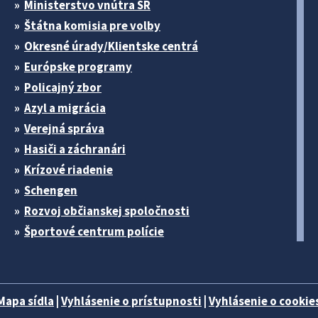
Ministerstvo vnútra SR
Štátna komisia pre volby
Okresné úrady/Klientske centrá
Európske programy
Policajný zbor
Azyl a migrácia
Verejná správa
Hasiči a záchranári
Krízové riadenie
Schengen
Rozvoj občianskej spoločnosti
Športové centrum polície
Mapa sídla
|
Vyhlásenie o prístupnosti
|
Vyhlásenie o cookies