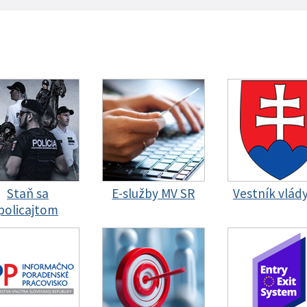
Staň sa
E-služby MV SR
Vestník vlád
policajtom