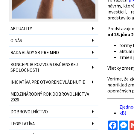
návrhy, ktor
investícií
predstavilo 
Predstavuje
AKTUALITY
od 15. júna 
O NÁS
formy 
aktuali
RADA VLÁDY SR PRE MNO
zmien 
KONCEPCIA ROZVOJA OBČIANSKEJ
Všetky zmen
SPOLOČNOSTI
Veríme, že z
INICIATÍVA PRE OTVORENÉ VLÁDNUTIE
napríklad zm
operačných p
MEDZINÁRODNÝ ROK DOBROVOĽNÍCTVA
2026
Zjedno
DOBROVOĽNÍCTVO
kB)
Facebo
Me
LEGISLATÍVA