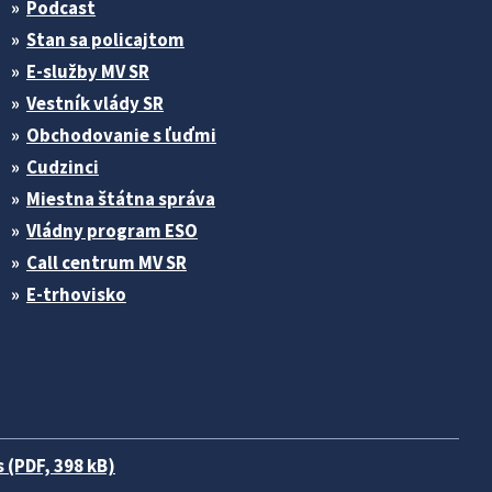
Podcast
Stan sa policajtom
E-služby MV SR
Vestník vlády SR
Obchodovanie s ľuďmi
Cudzinci
Miestna štátna správa
Vládny program ESO
Call centrum MV SR
E-trhovisko
 (PDF, 398 kB)