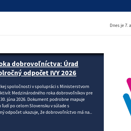
Dnes je 7.
ne organizácie krok za krokom
nizácie systému DPH a digitalizácie fakturačných
smerujú k tomu, aby sa elektronická faktúra stala
 je priniesť jednoduchšie, rýchlejšie a
repisovania údajov, znížiť riziko chýb a podporiť
rácia preto nepredstavuje...