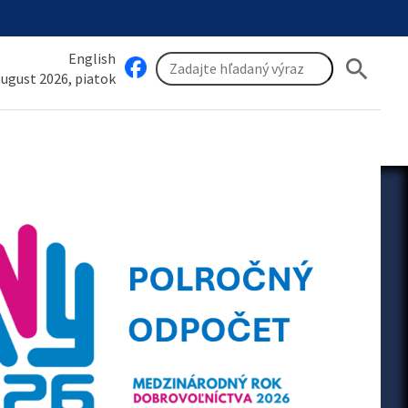
English
search
 august 2026, piatok