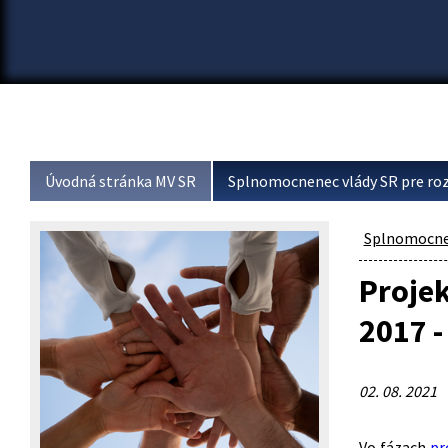
Úvodná stránka MV SR
Splnomocnenec vlády SR pre roz
Splnomocnen
Projek
2017 -
02. 08. 2021
Vo fázach
pr