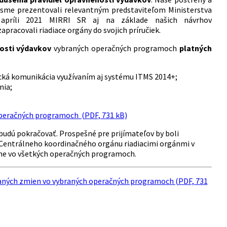
, sme prezentovali relevantným predstaviteľom Ministerstva
V apríli 2021 MIRRI SR aj na základe našich návrhov
racovali riadiace orgány do svojich príručiek.
nosti výdavkov
vybraných operačných programoch
platných
ická komunikácia využívaním aj systému ITMS 2014+;
nia;
peračných programoch (PDF, 731 kB)
 budú pokračovať. Prospešné pre prijímateľov by boli
Centrálneho koordinačného orgánu riadiacimi orgánmi v
tne vo všetkých operačných programoch.
naných zmien vo vybraných operačných programoch (PDF, 731