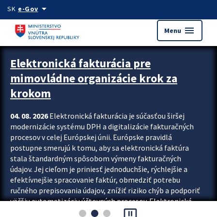
Preskocit na hlavný obsah
arrow_drop_down
SK
e-Gov
menu
Menu
Zastavit automatický posun upútavok
Elektronická fakturácia pre
mimovládne organizácie krok za
krokom
04. 08. 2026
Elektronická fakturácia je súčasťou širšej
modernizácie systému DPH a digitalizácie fakturačných
procesov v celej Európskej únii. Európske pravidlá
postupne smerujú k tomu, aby sa elektronická faktúra
stala štandardným spôsobom výmeny fakturačných
údajov. Jej cieľom je priniesť jednoduchšie, rýchlejšie a
efektívnejšie spracovanie faktúr, obmedziť potrebu
ručného prepisovania údajov, znížiť riziko chýb a podporiť
väčšiu automatizáciu účtovných procesov. Elektronická
pause_presentation
fakturácia preto nepredstavuje...