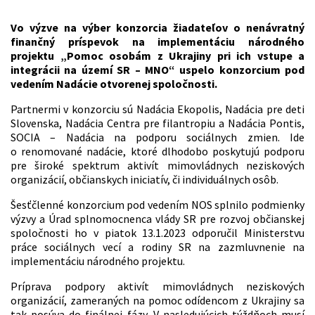
Vo výzve na výber konzorcia žiadateľov o nenávratný
finančný príspevok na implementáciu národného
projektu „Pomoc osobám z Ukrajiny pri ich vstupe a
integrácii na území SR – MNO“ uspelo konzorcium pod
vedením Nadácie otvorenej spoločnosti.
Partnermi v konzorciu sú Nadácia Ekopolis, Nadácia pre deti
Slovenska, Nadácia Centra pre filantropiu a Nadácia Pontis,
SOCIA – Nadácia na podporu sociálnych zmien. Ide
o renomované nadácie, ktoré dlhodobo poskytujú podporu
pre široké spektrum aktivít mimovládnych neziskových
organizácií, občianskych iniciatív, či individuálnych osôb.
Šesťčlenné konzorcium pod vedením NOS splnilo podmienky
výzvy a Úrad splnomocnenca vlády SR pre rozvoj občianskej
spoločnosti ho v piatok 13.1.2023 odporučil Ministerstvu
práce sociálnych vecí a rodiny SR na zazmluvnenie na
implementáciu národného projektu.
Príprava podpory aktivít mimovládnych neziskových
organizácií, zameraných na pomoc odídencom z Ukrajiny sa
tak posúva do finálnej fázy. V nasledujúcich týždňoch musí