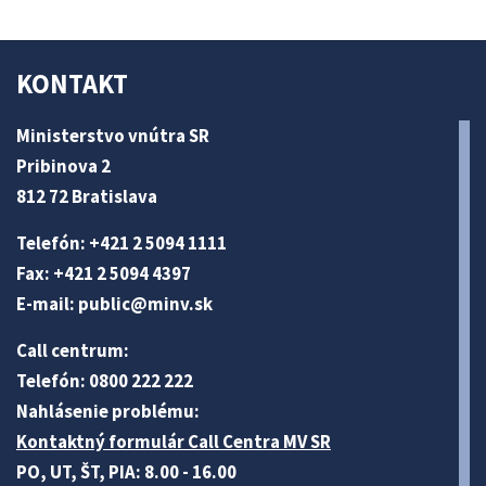
KONTAKT
Ministerstvo vnútra SR
Pribinova 2
812 72 Bratislava
Telefón: +421 2 5094 1111
Fax: +421 2 5094 4397
E-mail:
public@minv
.sk
Call centrum:
Telefón: 0800 222 222
Nahlásenie problému:
Kontaktný formulár Call Centra MV SR
PO, UT, ŠT, PIA: 8.00 - 16.00