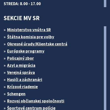
STREDA: 8.00 - 17.00
SEKCIE MV SR
Ministerstvo vnútra SR
Štátna komisia pre volby
Okresné úrady/Klientske centrá
Európske programy
Policajný zbor
Azyl a migrácia
Verejná správa
Hasiči a záchranári
Krízové riadenie
Schengen
Rozvoj občianskej spoločnosti
Športové centrum polície