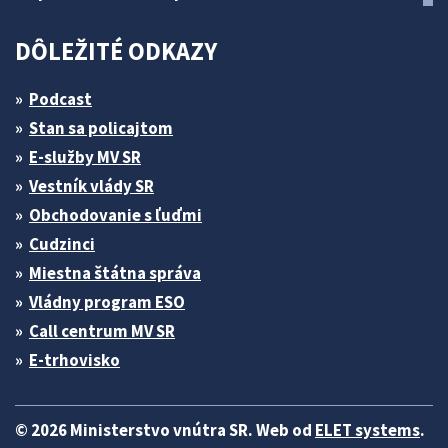
DÔLEŽITÉ ODKAZY
Podcast
Stan sa policajtom
E-služby MV SR
Vestník vlády SR
Obchodovanie s ľuďmi
Cudzinci
Miestna štátna správa
Vládny program ESO
Call centrum MV SR
E-trhovisko
© 2026 Ministerstvo vnútra SR. Web od
ELET systems
.