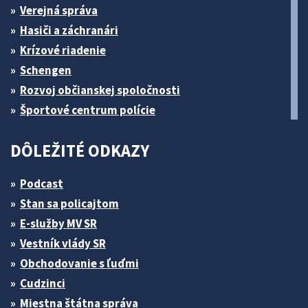
Verejná správa
Hasiči a záchranári
Krízové riadenie
Schengen
Rozvoj občianskej spoločnosti
Športové centrum polície
DÔLEŽITÉ ODKAZY
Podcast
Stan sa policajtom
E-služby MV SR
Vestník vlády SR
Obchodovanie s ľuďmi
Cudzinci
Miestna štátna správa