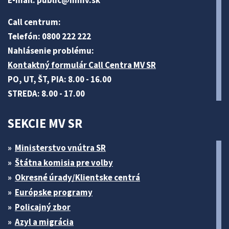
E-mail:
public@minv
.sk
Call centrum:
Telefón: 0800 222 222
Nahlásenie problému:
Kontaktný formulár Call Centra MV SR
PO, UT, ŠT, PIA: 8.00 - 16.00
STREDA: 8.00 - 17.00
SEKCIE MV SR
Ministerstvo vnútra SR
Štátna komisia pre volby
Okresné úrady/Klientske centrá
Európske programy
Policajný zbor
Azyl a migrácia