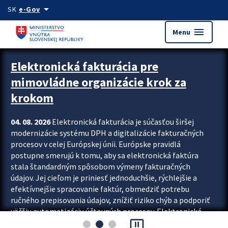
Preskocit na hlavný obsah
arrow_drop_down
SK
e-Gov
menu
Menu
Zastavit automatický posun upútavok
Elektronická fakturácia pre
mimovládne organizácie krok za
krokom
04. 08. 2026
Elektronická fakturácia je súčasťou širšej
modernizácie systému DPH a digitalizácie fakturačných
procesov v celej Európskej únii. Európske pravidlá
postupne smerujú k tomu, aby sa elektronická faktúra
stala štandardným spôsobom výmeny fakturačných
údajov. Jej cieľom je priniesť jednoduchšie, rýchlejšie a
efektívnejšie spracovanie faktúr, obmedziť potrebu
ručného prepisovania údajov, znížiť riziko chýb a podporiť
väčšiu automatizáciu účtovných procesov. Elektronická
pause_presentation
fakturácia preto nepredstavuje...