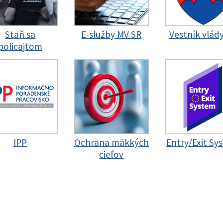
Staň sa
E-služby MV SR
Vestník vlád
policajtom
IPP
Ochrana mäkkých
Entry/Exit Sy
cieľov