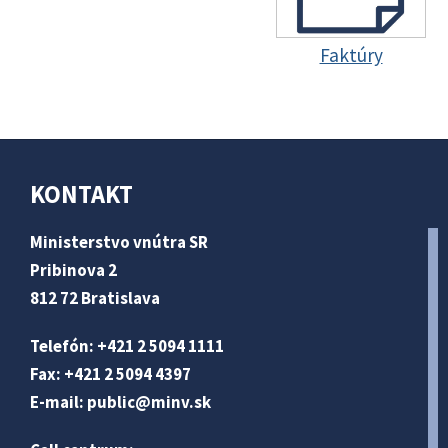
Faktúry
KONTAKT
Ministerstvo vnútra SR
Pribinova 2
812 72 Bratislava
Telefón: +421 2 5094 1111
Fax: +421 2 5094 4397
E-mail:
public@minv
.sk