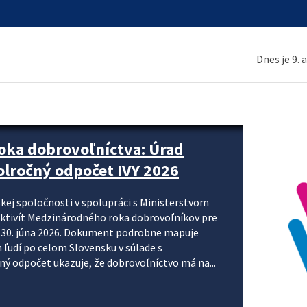
Dnes je 9. 
ne organizácie krok za krokom
nizácie systému DPH a digitalizácie fakturačných
smerujú k tomu, aby sa elektronická faktúra stala
 je priniesť jednoduchšie, rýchlejšie a
repisovania údajov, znížiť riziko chýb a podporiť
rácia preto nepredstavuje...