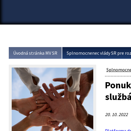
Úvodná stránka MV SR
Splnomocnenec vlády SR pre roz
Splnomocnen
Ponuka
služb
20. 10. 2022
Platforma do