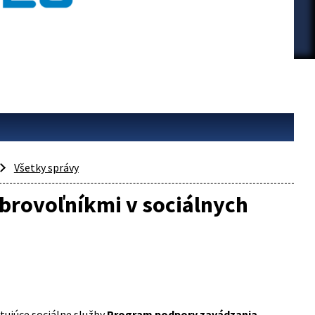
Všetky správy
obrovoľníkmi v sociálnych
tujúce sociálne služby
Program podpory zavádzania