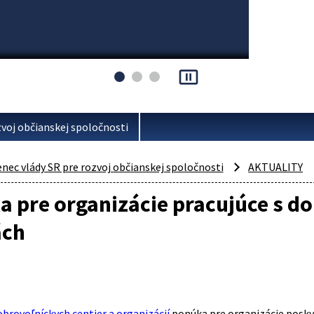
pause_presentation
voj občianskej spoločnosti
ec vlády SR pre rozvoj občianskej spoločnosti
AKTUALITY
 pre organizácie pracujúce s d
ách
brovoľníckych centier a organizácií
ponúka pre organizácie posky