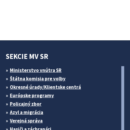
SEKCIE MV SR
Ministerstvo vnútra SR
Štátna komisia pre volby
Okresné úrady/Klientske centrá
Európske programy
Policajný zbor
Azyl a migrácia
Verejná správa
Hasiči a záchranári