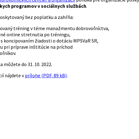
kych programov v sociálnych službách
.
oskytovaný bez poplatku a zahŕňa:
tovaný tréning v téme manažmentu dobrovoľníctva,
né online stretnutia po tréningu,
s koncipovaním žiadosti o dotáciu MPSVaR SR,
 pri príprave inštitúcie na príchod
oľníkov.
a môžete do 31. 10. 2022.
ií nájdete v
prílohe (PDF, 89 kB)
.