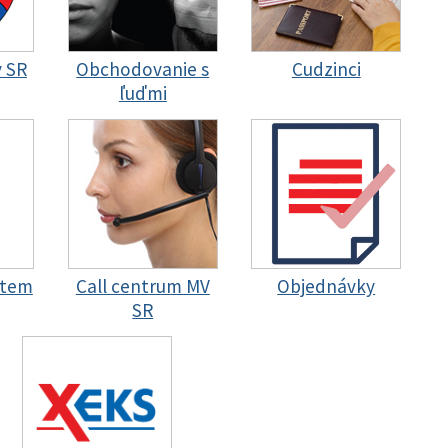
y SR
Obchodovanie s
Cudzinci
ľuďmi
stem
Call centrum MV
Objednávky
SR