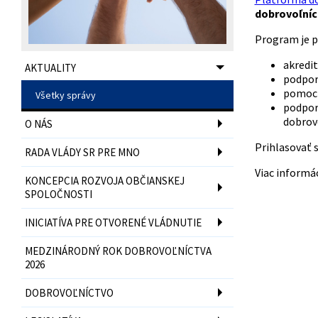
dobrovoľníc
Program je p
akredi
AKTUALITY
podpor
pomoc 
Všetky správy
podporu
dobrov
O NÁS
Prihlasovať s
RADA VLÁDY SR PRE MNO
Viac informác
KONCEPCIA ROZVOJA OBČIANSKEJ
SPOLOČNOSTI
INICIATÍVA PRE OTVORENÉ VLÁDNUTIE
MEDZINÁRODNÝ ROK DOBROVOĽNÍCTVA
2026
DOBROVOĽNÍCTVO