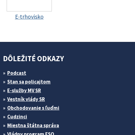
E-trhovisko
DÔLEŽITÉ ODKAZY
Podcast
Stan sa policajtom
E-služby MV SR
Vestník vlády SR
Obchodovanie s ľuďmi
Cudzinci
Miestna štátna správa
Vládny program ESO