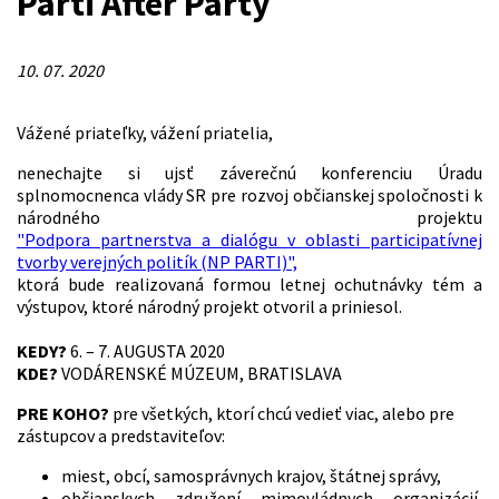
Parti After Party
10. 07. 2020
Vážené priateľky, vážení priatelia,
nenechajte si ujsť záverečnú konferenciu Úradu
splnomocnenca vlády SR pre rozvoj občianskej spoločnosti k
národného projektu
"Podpora partnerstva a dialógu v oblasti participatívnej
tvorby verejných politík (NP PARTI)",
ktorá bude realizovaná formou letnej ochutnávky tém a
výstupov, ktoré národný projekt otvoril a priniesol.
KEDY?
6. – 7. AUGUSTA 2020
KDE?
VODÁRENSKÉ MÚZEUM, BRATISLAVA
PRE KOHO?
pre všetkých, ktorí chcú vedieť viac, alebo pre
zástupcov a predstaviteľov:
miest, obcí, samosprávnych krajov, štátnej správy,
občianskych združení mimovládnych organizácií,