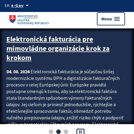
Preskocit na hlavný obsah
arrow_drop_down
SK
e-Gov
menu
Menu
Zastavit automatický posun upútavok
Elektronická fakturácia pre
mimovládne organizácie krok za
krokom
04. 08. 2026
Elektronická fakturácia je súčasťou širšej
modernizácie systému DPH a digitalizácie fakturačných
procesov v celej Európskej únii. Európske pravidlá
postupne smerujú k tomu, aby sa elektronická faktúra
stala štandardným spôsobom výmeny fakturačných
údajov. Jej cieľom je priniesť jednoduchšie, rýchlejšie a
efektívnejšie spracovanie faktúr, obmedziť potrebu
ručného prepisovania údajov, znížiť riziko chýb a podporiť
väčšiu automatizáciu účtovných procesov. Elektronická
pause_presentation
fakturácia preto nepredstavuje...