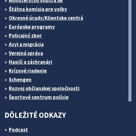
Ministerstvo vnútra SR
Štátna komisia pre volby
Okresné úrady/Klientske centrá
Európske programy
Policajný zbor
Azyl a migrácia
Verejná správa
Hasiči a záchranári
Krízové riadenie
Schengen
Rozvoj občianskej spoločnosti
Športové centrum polície
DÔLEŽITÉ ODKAZY
Podcast