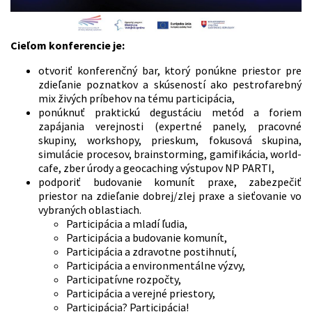
Cieľom konferencie je:
otvoriť konferenčný bar, ktorý ponúkne priestor pre
zdieľanie poznatkov a skúseností ako pestrofarebný
mix živých príbehov na tému participácia,
ponúknuť praktickú degustáciu metód a foriem
zapájania verejnosti (expertné panely, pracovné
skupiny, workshopy, prieskum, fokusová skupina,
simulácie procesov, brainstorming, gamifikácia, world-
cafe, zber úrody a geocaching výstupov NP PARTI,
podporiť budovanie komunít praxe, zabezpečiť
priestor na zdieľanie dobrej/zlej praxe a sieťovanie vo
vybraných oblastiach.
Participácia a mladí ľudia,
Participácia a budovanie komunít,
Participácia a zdravotne postihnutí,
Participácia a environmentálne výzvy,
Participatívne rozpočty,
Participácia a verejné priestory,
Participácia? Participácia!