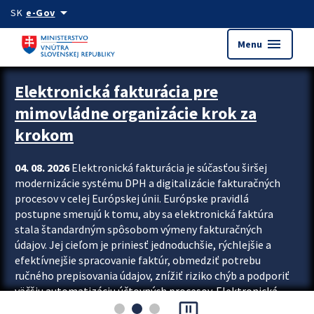
Preskocit na hlavný obsah
arrow_drop_down
SK
e-Gov
menu
Menu
Zastavit automatický posun upútavok
Elektronická fakturácia pre
mimovládne organizácie krok za
krokom
04. 08. 2026
Elektronická fakturácia je súčasťou širšej
modernizácie systému DPH a digitalizácie fakturačných
procesov v celej Európskej únii. Európske pravidlá
postupne smerujú k tomu, aby sa elektronická faktúra
stala štandardným spôsobom výmeny fakturačných
údajov. Jej cieľom je priniesť jednoduchšie, rýchlejšie a
efektívnejšie spracovanie faktúr, obmedziť potrebu
ručného prepisovania údajov, znížiť riziko chýb a podporiť
väčšiu automatizáciu účtovných procesov. Elektronická
pause_presentation
fakturácia preto nepredstavuje...