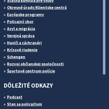
Štátna komisia pre volby
Okresné úrady/Klientske centrá
Európske programy
Policajný zbor
Azyl a migrácia
Verejná správa
Hasiči a záchranári
Krízové riadenie
Schengen
Rozvoj občianskej spoločnosti
Športové centrum polície
DÔLEŽITÉ ODKAZY
Podcast
Stan sa policajtom