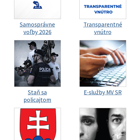
Samosprávne
Transparentné
voľby 2026
vnútro
Staň sa
E-služby MV SR
policajtom