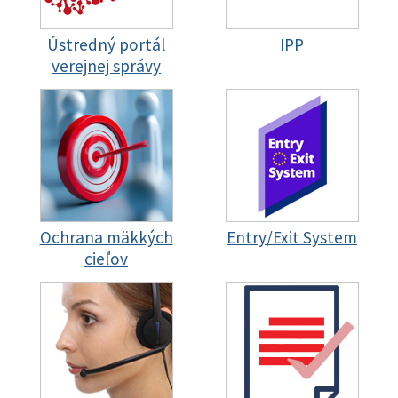
Ústredný portál
IPP
verejnej správy
Ochrana mäkkých
Entry/Exit System
cieľov