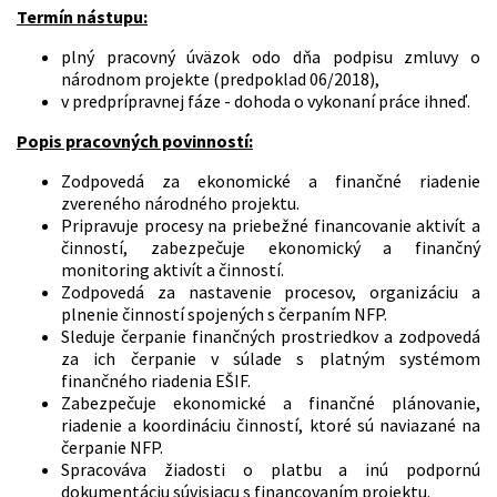
Termín nástupu:
plný pracovný úväzok odo dňa podpisu zmluvy o
národnom projekte (predpoklad 06/2018),
v predprípravnej fáze - dohoda o vykonaní práce ihneď.
Popis pracovných povinností:
Zodpovedá za ekonomické a finančné riadenie
zvereného národného projektu.
Pripravuje procesy na priebežné financovanie aktivít a
činností, zabezpečuje ekonomický a finančný
monitoring aktivít a činností.
Zodpovedá za nastavenie procesov, organizáciu a
plnenie činností spojených s čerpaním NFP.
Sleduje čerpanie finančných prostriedkov a zodpovedá
za ich čerpanie v súlade s platným systémom
finančného riadenia EŠIF.
Zabezpečuje ekonomické a finančné plánovanie,
riadenie a koordináciu činností, ktoré sú naviazané na
čerpanie NFP.
Spracováva žiadosti o platbu a inú podpornú
dokumentáciu súvisiacu s financovaním projektu.