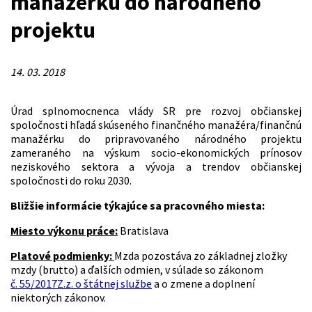
manažérku do národného
projektu
14. 03. 2018
Úrad splnomocnenca vlády SR pre rozvoj občianskej
spoločnosti hľadá skúseného finančného manažéra/finančnú
manažérku do pripravovaného národného projektu
zameraného na výskum socio-ekonomických prínosov
neziskového sektora a vývoja a trendov občianskej
spoločnosti do roku 2030.
Bližšie informácie týkajúce sa pracovného miesta:
Miesto výkonu práce:
Bratislava
Platové podmienky:
Mzda pozostáva zo základnej zložky
mzdy (brutto) a ďalších odmien, v súlade so zákonom
č. 55/2017Z.z. o štátnej službe
a o zmene a doplnení
niektorých zákonov.