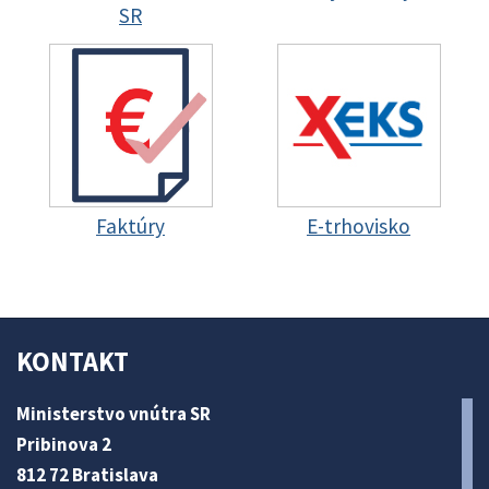
SR
Faktúry
E-trhovisko
KONTAKT
Ministerstvo vnútra SR
Pribinova 2
812 72 Bratislava