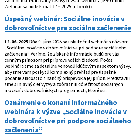
začlenenia. Plánovaný časový rozsah webinára je 90 minút.
Webinár sa bude konať 17.6.2025 (utorok) o ...
Úspešný webinár: Sociálne inovácie v
dobrovoľníctve pre sociálne začlenenie
12. 06. 2025
Dňa 9. júna 2025 sa uskutočnil webinár s názvom
„Sociálne inovácie v dobrovoľníctve pri podpore sociálneho
začlenenia“. Veríme, že získané informácie budú pre vás
cenným prínosom pri príprave vašich žiadostí. Počas
webinára sme sa detailne venovali kľúčovým aspektom výzvy,
aby sme vám poskytli komplexný prehľad pre úspešné
podanie žiadosti o finančný príspevok a jej príloh. Predstavili
sme si hlavný cieľ výzvy a zdôraznili dôležitosť sociálnych
inovácií v dobrovoľníckych programoch, ktoré sú...
Oznámenie o konaní informačného
webinára k výzve „Sociálne inovácie v
dobrovoľníctve pri podpore sociálneho
začlenenia“