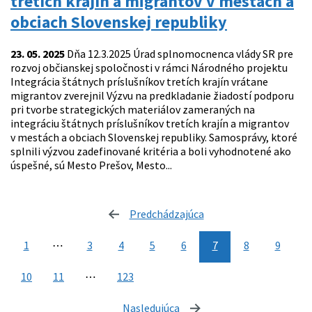
tretích krajín a migrantov v mestách a
obciach Slovenskej republiky
23. 05. 2025
Dňa 12.3.2025 Úrad splnomocnenca vlády SR pre
rozvoj občianskej spoločnosti v rámci Národného projektu
Integrácia štátnych príslušníkov tretích krajín vrátane
migrantov zverejnil Výzvu na predkladanie žiadostí podporu
pri tvorbe strategických materiálov zameraných na
integráciu štátnych príslušníkov tretích krajín a migrantov
v mestách a obciach Slovenskej republiky. Samosprávy, ktoré
splnili výzvou zadefinované kritéria a boli vyhodnotené ako
úspešné, sú Mesto Prešov, Mesto...
Predchádzajúca
stránka
1
⋯
3
4
5
6
7
8
9
10
11
⋯
123
Nasledujúca
stránka