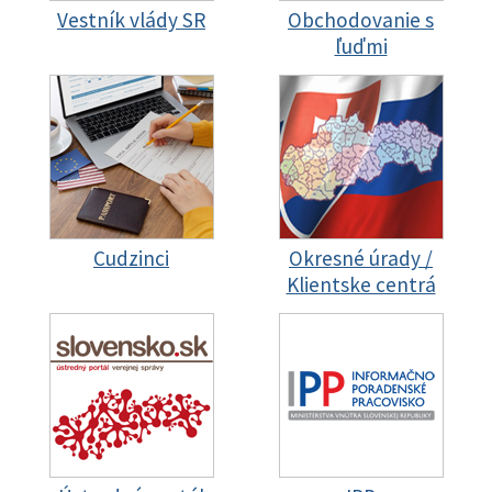
Vestník vlády SR
Obchodovanie s
ľuďmi
Cudzinci
Okresné úrady /
Klientske centrá