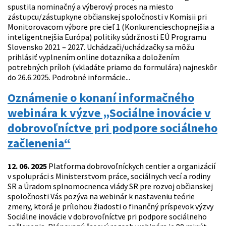
spustila nominačný a výberový proces na miesto
zástupcu/zástupkyne občianskej spoločnosti v Komisii pri
Monitorovacom výbore pre cieľ 1 (Konkurencieschopnejšia a
inteligentnejšia Európa) politiky súdržnosti EÚ Programu
Slovensko 2021 – 2027. Uchádzači/uchádzačky sa môžu
prihlásiť vyplnením online dotazníka a doložením
potrebných príloh (vkladáte priamo do formulára) najneskôr
do 26.6.2025. Podrobné informácie...
Oznámenie o konaní informačného
webinára k výzve „Sociálne inovácie v
dobrovoľníctve pri podpore sociálneho
začlenenia“
12. 06. 2025
Platforma dobrovoľníckych centier a organizácií
v spolupráci s Ministerstvom práce, sociálnych vecí a rodiny
SR a Úradom splnomocnenca vlády SR pre rozvoj občianskej
spoločnosti Vás pozýva na webinár k nastaveniu teórie
zmeny, ktorá je prílohou žiadosti o finančný príspevok výzvy
Sociálne inovácie v dobrovoľníctve pri podpore sociálneho