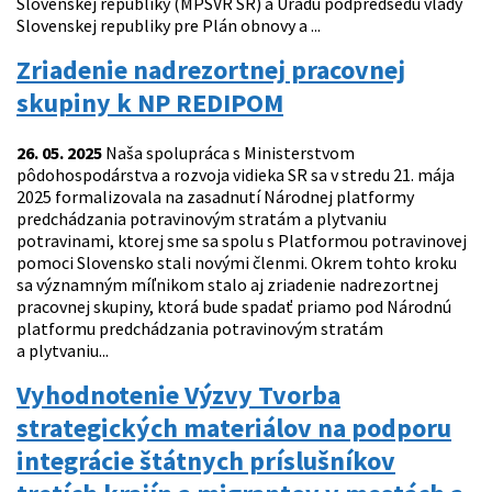
Slovenskej republiky (MPSVR SR) a Úradu podpredsedu vlády
Slovenskej republiky pre Plán obnovy a ...
Zriadenie nadrezortnej pracovnej
skupiny k NP REDIPOM
26. 05. 2025
Naša spolupráca s Ministerstvom
pôdohospodárstva a rozvoja vidieka SR sa v stredu 21. mája
2025 formalizovala na zasadnutí Národnej platformy
predchádzania potravinovým stratám a plytvaniu
potravinami, ktorej sme sa spolu s Platformou potravinovej
pomoci Slovensko stali novými členmi. Okrem tohto kroku
sa významným míľnikom stalo aj zriadenie nadrezortnej
pracovnej skupiny, ktorá bude spadať priamo pod Národnú
platformu predchádzania potravinovým stratám
a plytvaniu...
Vyhodnotenie Výzvy Tvorba
strategických materiálov na podporu
integrácie štátnych príslušníkov