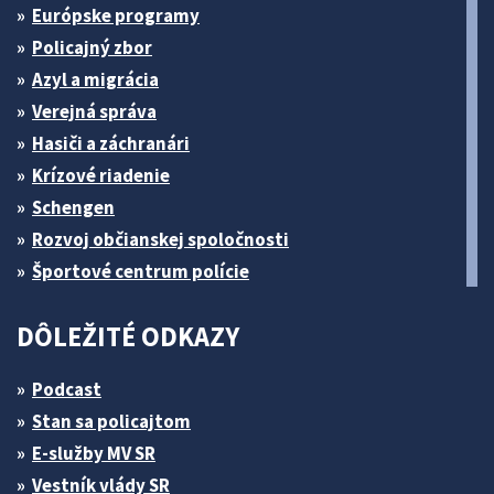
Európske programy
Policajný zbor
Azyl a migrácia
Verejná správa
Hasiči a záchranári
Krízové riadenie
Schengen
Rozvoj občianskej spoločnosti
Športové centrum polície
DÔLEŽITÉ ODKAZY
Podcast
Stan sa policajtom
E-služby MV SR
Vestník vlády SR