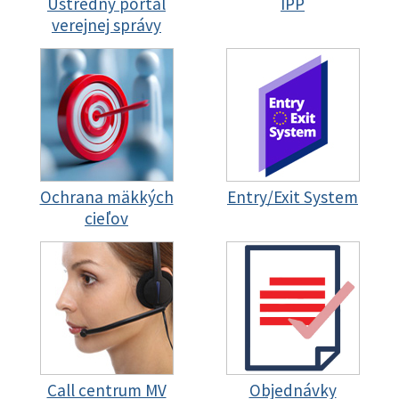
Ústredný portál
IPP
verejnej správy
Ochrana mäkkých
Entry/Exit System
cieľov
Call centrum MV
Objednávky