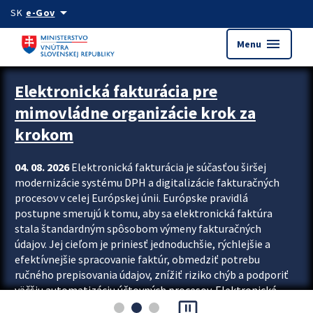
Preskocit na hlavný obsah
arrow_drop_down
SK
e-Gov
menu
Menu
Zastavit automatický posun upútavok
Elektronická fakturácia pre
mimovládne organizácie krok za
krokom
04. 08. 2026
Elektronická fakturácia je súčasťou širšej
modernizácie systému DPH a digitalizácie fakturačných
procesov v celej Európskej únii. Európske pravidlá
postupne smerujú k tomu, aby sa elektronická faktúra
stala štandardným spôsobom výmeny fakturačných
údajov. Jej cieľom je priniesť jednoduchšie, rýchlejšie a
efektívnejšie spracovanie faktúr, obmedziť potrebu
ručného prepisovania údajov, znížiť riziko chýb a podporiť
väčšiu automatizáciu účtovných procesov. Elektronická
pause_presentation
fakturácia preto nepredstavuje...