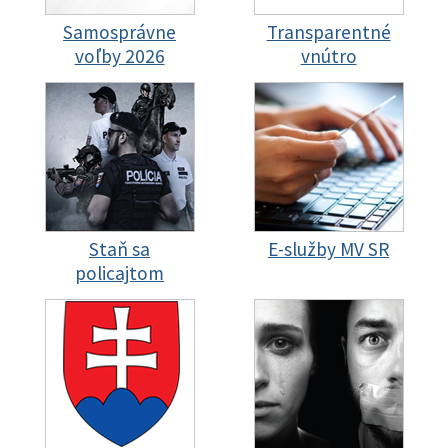
Samosprávne
Transparentné
voľby 2026
vnútro
Staň sa
E-služby MV SR
policajtom