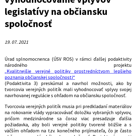
legislatívy na občiansku
spoločnosť
19. 07. 2021
Úrad splnomocnenca (ÚSV ROS) v rámci ďalšej podaktivity
národného projektu
„Kvalitnejšie verejné politiky prostredníctvom lepšieho
poznania občianskej spoločnosti“
(Podaktivita 3) preskúmal a navrhol možnosti, ako by
tvorcovia verejných politík mali vyhodnocovať vplyvy svojej
navrhovanej regulácie s ohľadom na občiansku spoločnosť.
Tvorcovia verejných politík musia pri predkladaní materiálov
na rokovanie vlády vypracovávať doložku vybraných vplyvov,
pričom medzinárodne sa čoraz viac presadzuje ďalšia
požiadavka, aby boli verejné politiky tvorené bližšie a s
väčším ohľadom na tzv. konečného prijímateľa, čo je často