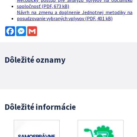
Metodický postup pre analýzu vplyvov na občiansku
spoločnosť (PDF, 673 kB)
Návrh na zmenu a doplnenie Jednotnej metodiky na
posudzovanie vybraných vplyvov (PDF, 401 kB)
Facebook
Messenger
Gmail
Dôležité oznamy
Dôležité informácie