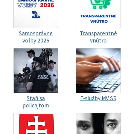
Samosprávne
Transparentné
voľby 2026
vnútro
Staň sa
E-služby MV SR
policajtom