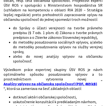
občan, resp. celá občianska spoločnosť. Projektoví experti
ÚSV ROS v spolupráci s Ministerstvom hospodárstva SR
(vzhľadom na kompetenciu v oblasti RIA 2020 – Stratégia
lepšej regulácie) preto prehodnotili zapracovanie vplyvu na
občiansku spoločnosť do jednej spomedzi troch možností:
do Správy o účasti verejnosti na tvorbe právneho
predpisu (§ 7 ods. 1 písm. d) Zákona o tvorbe právnych
predpisov a o Zbierke zákonov Slovenskej republiky),
do metodiky posudzovania sociálnych vplyvov, a/alebo
do metodiky posudzovania vplyvov na služby verejnej
správy,
alebo do novej analýzy vplyvov na občiansku
spoločnosť.
Výsledkom práce expertnej skupiny ÚSV ROS je návrh
optimálneho spôsobu posudzovania vplyvov a to
prostredníctvom vytvorenia novej „
Analýzy vplyvov na občiansku spoločnosť (PDF, 469 kB)
“, ktorá sa zameriava na šesť základných oblastí:
dotknutí aktéri občianskej spoločnosti,
uskutočnenie konzultácií k predkladaným návrhom,