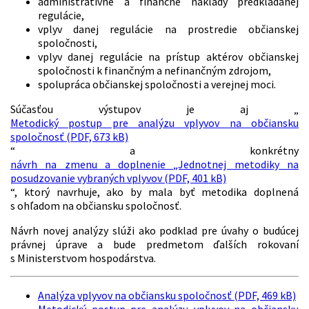
administratívne a finančné náklady predkladanej
regulácie,
vplyv danej regulácie na prostredie občianskej
spoločnosti,
vplyv danej regulácie na prístup aktérov občianskej
spoločnosti k finančným a nefinančným zdrojom,
spolupráca občianskej spoločnosti a verejnej moci.
Súčasťou výstupov je aj „
Metodický postup pre analýzu vplyvov na občiansku
spoločnosť (PDF, 673 kB)
“ a konkrétny
návrh na zmenu a doplnenie „Jednotnej metodiky na
posudzovanie vybraných vplyvov (PDF, 401 kB)
“, ktorý navrhuje, ako by mala byť metodika doplnená
s ohľadom na občiansku spoločnosť.
Návrh novej analýzy slúži ako podklad pre úvahy o budúcej
právnej úprave a bude predmetom ďalších rokovaní
s Ministerstvom hospodárstva.
Analýza vplyvov na občiansku spoločnosť (PDF, 469 kB)