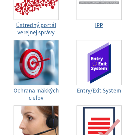
Ústredný portál
IPP
verejnej správy
Ochrana mäkkých
Entry/Exit System
cieľov