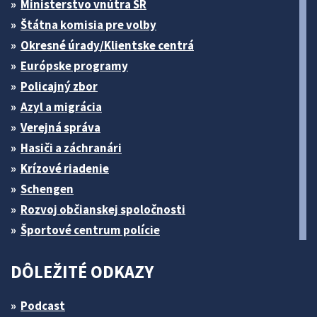
Ministerstvo vnútra SR
Štátna komisia pre volby
Okresné úrady/Klientske centrá
Európske programy
Policajný zbor
Azyl a migrácia
Verejná správa
Hasiči a záchranári
Krízové riadenie
Schengen
Rozvoj občianskej spoločnosti
Športové centrum polície
DÔLEŽITÉ ODKAZY
Podcast