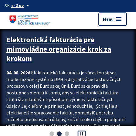
Preskocit na hlavný obsah
arrow_drop_down
SK
e-Gov
menu
Menu
Zastavit automatický posun upútavok
Elektronická fakturácia pre
mimovládne organizácie krok za
krokom
04. 08. 2026
Elektronická fakturácia je súčasťou širšej
modernizácie systému DPH a digitalizácie fakturačných
procesov v celej Európskej únii. Európske pravidlá
postupne smerujú k tomu, aby sa elektronická faktúra
stala štandardným spôsobom výmeny fakturačných
údajov. Jej cieľom je priniesť jednoduchšie, rýchlejšie a
efektívnejšie spracovanie faktúr, obmedziť potrebu
ručného prepisovania údajov, znížiť riziko chýb a podporiť
väčšiu automatizáciu účtovných procesov. Elektronická
pause_presentation
fakturácia preto nepredstavuje...