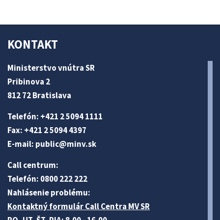
KONTAKT
Ministerstvo vnútra SR
Pribinova 2
812 72 Bratislava
Telefón: +421 2 5094 1111
Fax: +421 2 5094 4397
E-mail:
public@minv
.sk
Call centrum:
Telefón: 0800 222 222
Nahlásenie problému:
Kontaktný formulár Call Centra MV SR