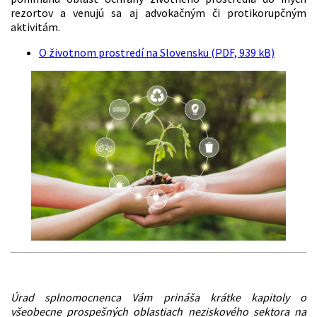
rezortov a venujú sa aj advokačným či protikorupčným
aktivitám.
O životnom prostredí na Slovensku (PDF, 939 kB)
Úrad splnomocnenca Vám prináša krátke kapitoly o
všeobecne prospešných oblastiach neziskového sektora na