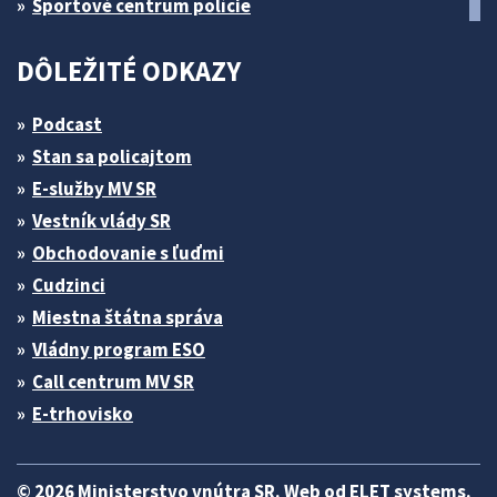
Športové centrum polície
DÔLEŽITÉ ODKAZY
Podcast
Stan sa policajtom
E-služby MV SR
Vestník vlády SR
Obchodovanie s ľuďmi
Cudzinci
Miestna štátna správa
Vládny program ESO
Call centrum MV SR
E-trhovisko
© 2026 Ministerstvo vnútra SR. Web od
ELET systems
.