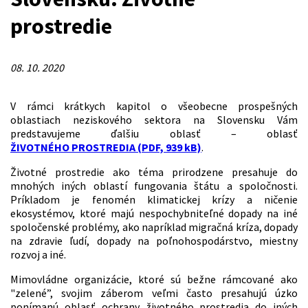
prostredie
08. 10. 2020
V rámci krátkych kapitol o všeobecne prospešných
oblastiach neziskového sektora na Slovensku Vám
predstavujeme ďalšiu oblasť – oblasť
ŽIVOTNÉHO PROSTREDIA (PDF, 939 kB)
.
Životné prostredie ako téma prirodzene presahuje do
mnohých iných oblastí fungovania štátu a spoločnosti.
Príkladom je fenomén klimatickej krízy a ničenie
ekosystémov, ktoré majú nespochybniteľné dopady na iné
spoločenské problémy, ako napríklad migračná kríza, dopady
na zdravie ľudí, dopady na poľnohospodárstvo, miestny
rozvoj a iné.
Mimovládne organizácie, ktoré sú bežne rámcované ako
"zelené”, svojim záberom veľmi často presahujú úzko
ponímanú oblasť ochrany životného prostredia do iných