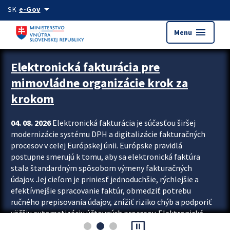
Preskocit na hlavný obsah
arrow_drop_down
SK
e-Gov
menu
Menu
Zastavit automatický posun upútavok
Elektronická fakturácia pre
mimovládne organizácie krok za
krokom
04. 08. 2026
Elektronická fakturácia je súčasťou širšej
modernizácie systému DPH a digitalizácie fakturačných
procesov v celej Európskej únii. Európske pravidlá
postupne smerujú k tomu, aby sa elektronická faktúra
stala štandardným spôsobom výmeny fakturačných
údajov. Jej cieľom je priniesť jednoduchšie, rýchlejšie a
efektívnejšie spracovanie faktúr, obmedziť potrebu
ručného prepisovania údajov, znížiť riziko chýb a podporiť
väčšiu automatizáciu účtovných procesov. Elektronická
pause_presentation
fakturácia preto nepredstavuje...