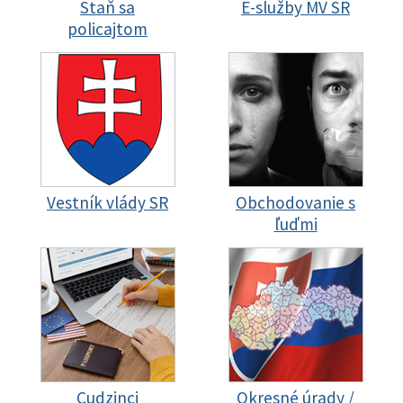
Staň sa
E-služby MV SR
policajtom
Vestník vlády SR
Obchodovanie s
ľuďmi
Cudzinci
Okresné úrady /