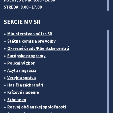
PO, UT, ŠT, PIA: 8.00 - 16.00
STREDA: 8.00 - 17.00
SEKCIE MV SR
Ministerstvo vnútra SR
Štátna komisia pre volby
Okresné úrady/Klientske centrá
Európske programy
Policajný zbor
Azyl a migrácia
Verejná správa
Hasiči a záchranári
Krízové riadenie
Schengen
Rozvoj občianskej spoločnosti