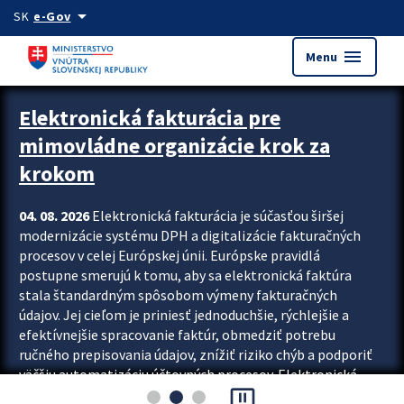
Preskocit na hlavný obsah
arrow_drop_down
SK
e-Gov
menu
Menu
Zastavit automatický posun upútavok
Elektronická fakturácia pre
mimovládne organizácie krok za
krokom
04. 08. 2026
Elektronická fakturácia je súčasťou širšej
modernizácie systému DPH a digitalizácie fakturačných
procesov v celej Európskej únii. Európske pravidlá
postupne smerujú k tomu, aby sa elektronická faktúra
stala štandardným spôsobom výmeny fakturačných
údajov. Jej cieľom je priniesť jednoduchšie, rýchlejšie a
efektívnejšie spracovanie faktúr, obmedziť potrebu
ručného prepisovania údajov, znížiť riziko chýb a podporiť
väčšiu automatizáciu účtovných procesov. Elektronická
pause_presentation
fakturácia preto nepredstavuje...