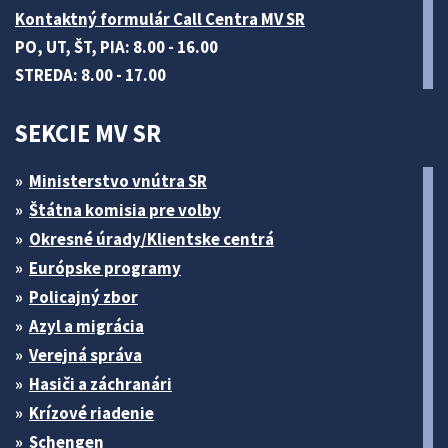
Kontaktný formulár Call Centra MV SR
PO, UT, ŠT, PIA: 8.00 - 16.00
STREDA: 8.00 - 17.00
SEKCIE MV SR
Ministerstvo vnútra SR
Štátna komisia pre volby
Okresné úrady/Klientske centrá
Európske programy
Policajný zbor
Azyl a migrácia
Verejná správa
Hasiči a záchranári
Krízové riadenie
Schengen