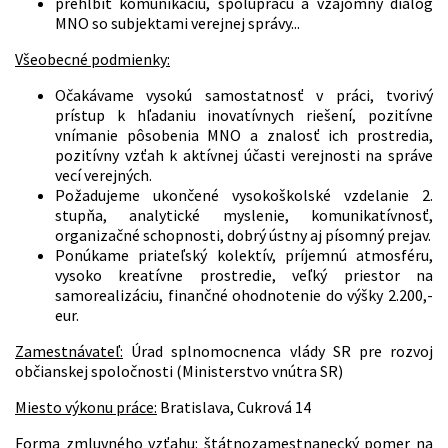
prehĺbiť komunikáciu, spoluprácu a vzájomný dialóg
MNO so subjektami verejnej správy...
Všeobecné podmienky:
Očakávame vysokú samostatnosť v práci, tvorivý
prístup k hľadaniu inovatívnych riešení, pozitívne
vnímanie pôsobenia MNO a znalosť ich prostredia,
pozitívny vzťah k aktívnej účasti verejnosti na správe
vecí verejných.
Požadujeme ukončené vysokoškolské vzdelanie 2.
stupňa, analytické myslenie, komunikatívnosť,
organizačné schopnosti, dobrý ústny aj písomný prejav.
Ponúkame priateľský kolektív, príjemnú atmosféru,
vysoko kreatívne prostredie, veľký priestor na
samorealizáciu, finančné ohodnotenie do výšky 2.200,-
eur.
Zamestnávateľ:
Úrad splnomocnenca vlády SR pre rozvoj
občianskej spoločnosti (Ministerstvo vnútra SR)
Miesto výkonu práce:
Bratislava, Cukrová 14
Forma zmluvného vzťahu:
štátnozamestnanecký pomer na