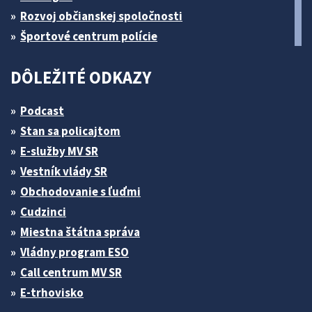
Rozvoj občianskej spoločnosti
Športové centrum polície
DÔLEŽITÉ ODKAZY
Podcast
Stan sa policajtom
E-služby MV SR
Vestník vlády SR
Obchodovanie s ľuďmi
Cudzinci
Miestna štátna správa
Vládny program ESO
Call centrum MV SR
E-trhovisko