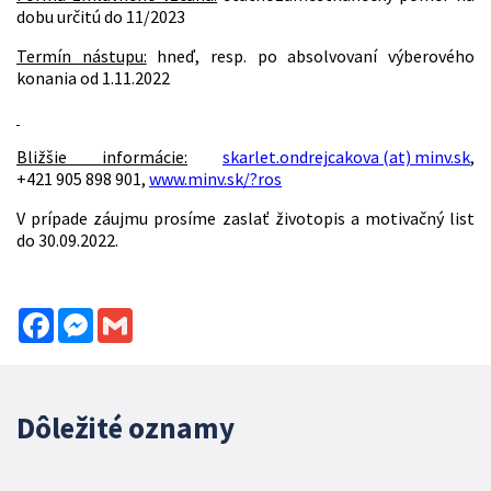
dobu určitú do 11/2023
Termín nástupu:
hneď, resp. po absolvovaní výberového
konania od 1.11.2022
Bližšie informácie:
skarlet.ondrejcakova (at) minv.sk
,
+421 905 898 901,
www.minv.sk/?ros
V prípade záujmu prosíme zaslať životopis a motivačný list
do 30.09.2022.
Facebook
Messenger
Gmail
Dôležité oznamy