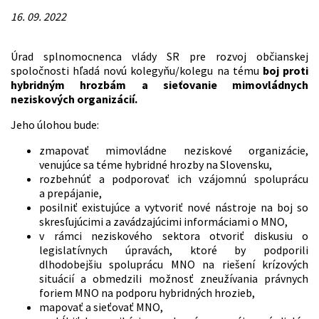
16. 09. 2022
Úrad splnomocnenca vlády SR pre rozvoj občianskej
spoločnosti hľadá novú kolegyňu/kolegu na tému
boj proti
hybridným hrozbám
a sieťovanie mimovládnych
neziskových organizácií.
Jeho úlohou bude:
zmapovať mimovládne neziskové organizácie,
venujúce sa téme hybridné hrozby na Slovensku,
rozbehnúť a podporovať ich vzájomnú spoluprácu
a prepájanie,
posilniť existujúce a vytvoriť nové nástroje na boj so
skresľujúcimi a zavádzajúcimi informáciami o MNO,
v rámci neziskového sektora otvoriť diskusiu o
legislatívnych úpravách, ktoré by podporili
dlhodobejšiu spoluprácu MNO na riešení krízových
situácií a obmedzili možnosť zneužívania právnych
foriem MNO na podporu hybridných hrozieb,
mapovať a sieťovať MNO
,