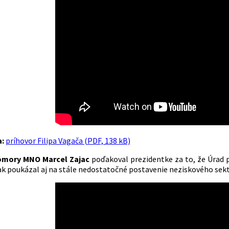
a:
príhovor Filipa Vagača (PDF, 138 kB)
omory MNO Marcel Zajac
poďakoval prezidentke za to, že Úrad p
ak poukázal aj na stále nedostatočné postavenie neziskového sekt