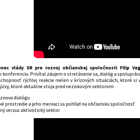
nec vlády SR pre rozvoj občianskej spoločnosti Filip Va
 konferenciu. Privítal záujem o stretávanie sa, dialóg a spoluprácu.
 schopnosť rýchlej reakcie nielen v krízových situáciách, ktoré si
 výzvy, ktoré aktuálne stoja pred neziskovým sektorom:
 znova dialógu
ké prostredie a jeho meniaci sa pohľad na občiansku spoločnosť
ý verzus aktivistický sektor