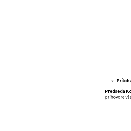
Príloh
Predseda K
príhovore vš