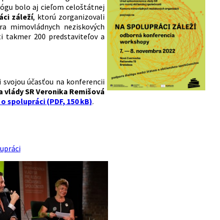
alógu bolo aj cieľom celoštátnej
ci záleží
, ktorú zorganizovali
ra mimovládnych neziskových
i takmer 200 predstaviteľov a
i svojou účasťou na konferencii
a vlády SR Veronika Remišová
spolupráci (PDF, 150 kB)
.
upráci