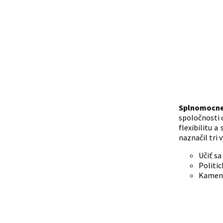
Splnomocne
spoločnosti o
flexibilitu a
naznačil tri
Učiť sa
Politic
Kamenn