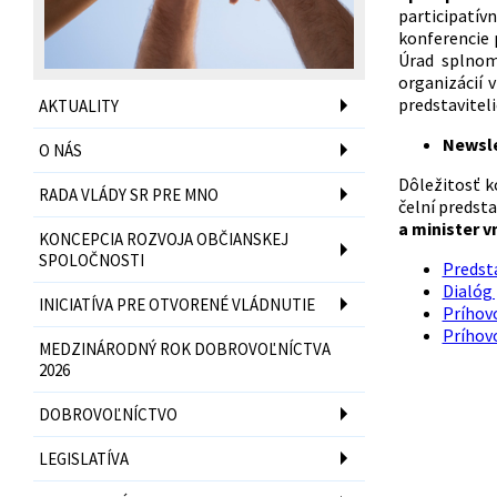
participatívn
konferencie 
Úrad splnom
organizácií
predstaviteli
AKTUALITY
Newsle
O NÁS
Dôležitosť k
RADA VLÁDY SR PRE MNO
čelní predsta
a minister 
KONCEPCIA ROZVOJA OBČIANSKEJ
SPOLOČNOSTI
Predsta
Dialóg 
INICIATÍVA PRE OTVORENÉ VLÁDNUTIE
Príhov
Príhov
MEDZINÁRODNÝ ROK DOBROVOĽNÍCTVA
2026
DOBROVOĽNÍCTVO
LEGISLATÍVA