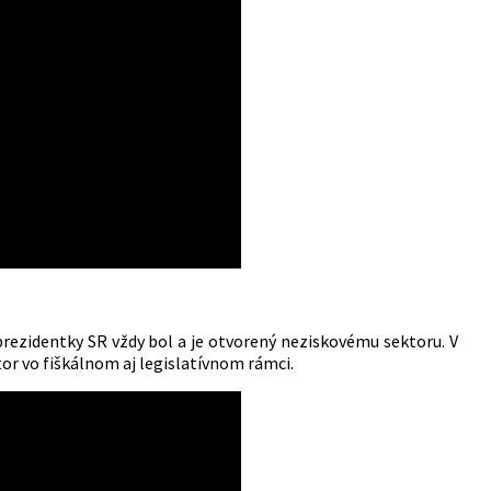
rezidentky SR vždy bol a je otvorený neziskovému sektoru. V
or vo fiškálnom aj legislatívnom rámci.