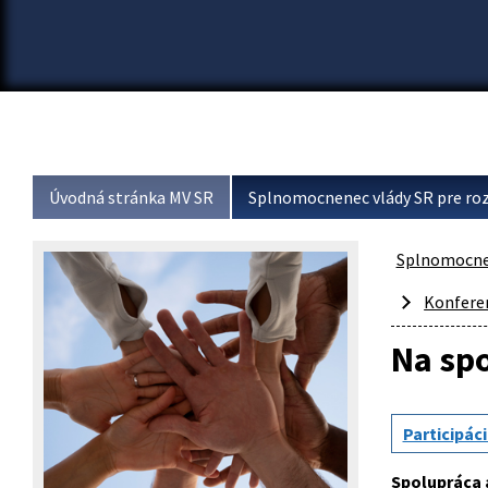
Úvodná stránka MV SR
Splnomocnenec vlády SR pre roz
Splnomocnen
Konfere
Na spo
Participác
Spolupráca 