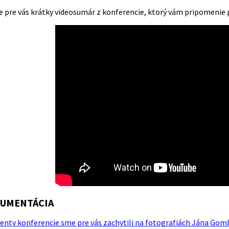
me pre vás krátky videosumár z konferencie, ktorý vám pripomenie p
UMENTÁCIA
nty konferencie sme pre vás zachytili na fotografiách Jána Gom