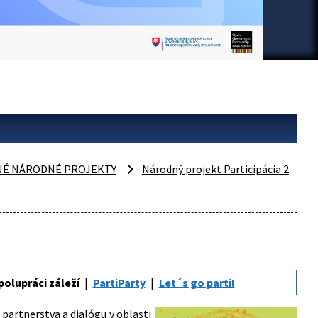
NÉ NÁRODNÉ PROJEKTY
Národný projekt Participácia 2
polupráci záleží
PartiParty
Let´s go parti!
artnerstva a dialógu v oblasti