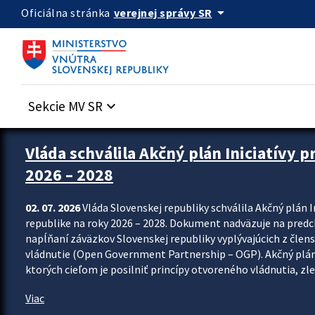
Preskocit na hlavný obsah
arrow_drop_down
verejnej správy SR
Oficiálna stránka
Sekcie MV SR
keyboard_arrow_down
Zastavit automatický posun upútavok
Vláda schválila Akčný plán Iniciatívy 
2026 – 2028
02. 07. 2026
Vláda Slovenskej republiky schválila Akčný plán I
republike na roky 2026 – 2028. Dokument nadväzuje na predch
napĺňaní záväzkov Slovenskej republiky vyplývajúcich z člen
vládnutie (Open Government Partnership – OGP). Akčný plán
ktorých cieľom je posilniť princípy otvoreného vládnutia, zlep
Viac