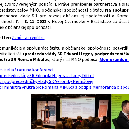
ej tvorby verejných politík II. Práve prehĺbenie partnerstva a di
predstaviteľov MNO, občianskej spoločnosti a štátu
Na spoluprá
ocnenca vlády SR pre rozvoj občianskej spoločnosti a Komo
 v dňoch
7. – 8. 11. 2022
v Novej Cvernovke v Bratislave za účast
ek občianskej spoločnosti.
tter:
Zvnútra o vnútre
omunikácie a spolupráce štátu a občianskej spoločnosti potvrdil
vitelia štátu
predseda vlády SR Eduard Heger, podpredsedníčk
vnútra SR Roman Mikulec
, ktorý s 11 MNO podpísal
Memorandum o 
vitelia štátu na konferencii
predsedu vlády SR Eduarda Hegera a Laury Dittel
or podpredsedníčky vlády SR Veroniky Remišovej
or ministra vnútra SR Romana Mikulca a podpis Memoranda o spol