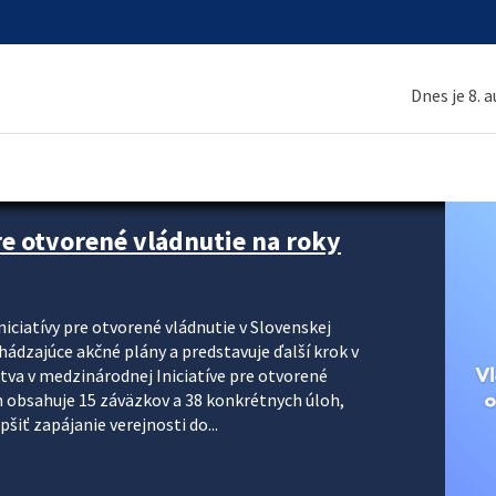
Dnes je 8. 
pre otvorené vládnutie na roky
niciatívy pre otvorené vládnutie v Slovenskej
ádzajúce akčné plány a predstavuje ďalší krok v
stva v medzinárodnej Iniciatíve pre otvorené
 obsahuje 15 záväzkov a 38 konkrétnych úloh,
šiť zapájanie verejnosti do...