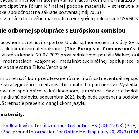
Participatívne fórum k finálnej podobe materiálu – stretnuti
kej spoločnosti na základe pozvania (máj 2023)
rezentácia hotového materiálu na verejných podujatiach ÚSV ROS 
ie odbornej spolupráce s Európskou komisiou
racovnom stretnutí expertov Úradu splnomocnenca vlády SR 
 a deliberatívnu demokraciu (
The European Commission's C
, ktoré sa konalo 20. 07. 2023 prostredníctvom portálu Webex, sa
o možnostiach vzájomnej medziinštitucionálnej spolupráce
 Kozarevom a Elisou Vecchione.
m stretnutí boli prerokované rôzne možnosti eventuálnej spo
e strategického - medziinštitucionálneho partnerstva. Výsledko
rovanie spolupráce v krátkodobom, primárne však v dlhodob
 na druhú polovicu septembra 2023, kedy bude upresnená podob
. Stretnutie prebehlo v anglickom jazyku.
materiály:
:
Podkladový materiál k online stretnutiu s EK (20.07.2023) (PDF, 
:
Background Information for Online Meeting (July 20, 2023) (PDF