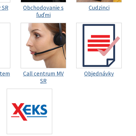
y SR
Obchodovanie s
Cudzinci
ľuďmi
stem
Call centrum MV
Objednávky
SR