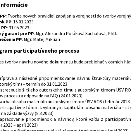
informácie
 PP
: Tvorba nových pravidiel zapájania verejnosti do tvorby verejný
ok PP
: 15.01.2023
 PP
: 31.05.2023
ý garant pre PP
: Mgr. Alexandra Poláková Suchalová, PhD.
pečenie PP
: Mgr. Matej Miklian
ram participatívneho procesu
es tvorby návrhu nového dokumentu bude prebiehať v ôsmich hl
Príprava a následné pripomienkovanie návrhu štruktúry materi
utorský tím) – termín do 31.01.2023
 stretnutie širšieho autorského tímu s autorským tímom ÚSV ROS 
v procesu a odpovede na FAQ (24.01.2023)
Tvorba obsahu materiálu autorským tímom ÚSV ROS (február 2023 
Participatívne fórum k vybraným kapitolám obsahu materiálu – st
 na základe výzvy (8.3.2023)
Zapracovanie pripomienok a návrhov, ktoré vzídu z participatí
r 2023 – apríl 2023)
iskusia o finálnom materiáli v širšom autorskom tíme (máj 2023)