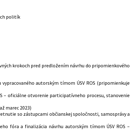
ch politík
avných krokoch pred predložením návrhu do pripomienkového
álu vypracovaného autorským tímom ÚSV ROS (pripomienkuje
– oficiálne otvorenie participatívneho procesu, stanovenie
až marec 2023)
retnutie so zástupcami občianskej spoločnosti, samosprávy a
vneho fóra a finalizácia návrhu autorským tímom ÚSV ROS –