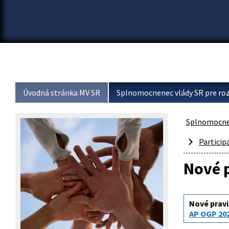
Úvodná stránka MV SR
Splnomocnenec vlády SR pre roz
Splnomocnen
Particip
Nové p
Nové pravi
AP OGP 20