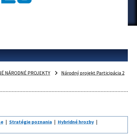
NÉ NÁRODNÉ PROJEKTY
Národný projekt Participácia 2
me
Stratégie poznania
Hybridné hrozby