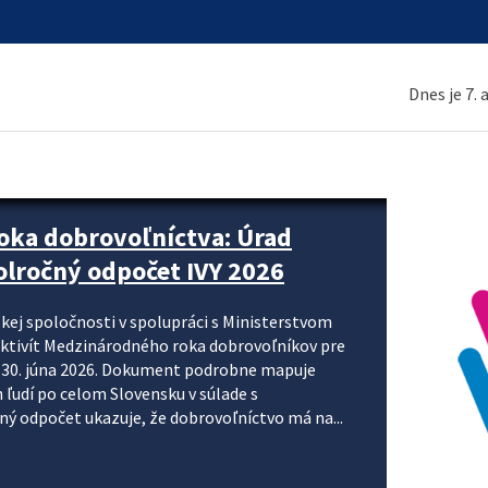
Dnes je 7.
ne organizácie krok za krokom
nizácie systému DPH a digitalizácie fakturačných
smerujú k tomu, aby sa elektronická faktúra stala
 je priniesť jednoduchšie, rýchlejšie a
repisovania údajov, znížiť riziko chýb a podporiť
rácia preto nepredstavuje...