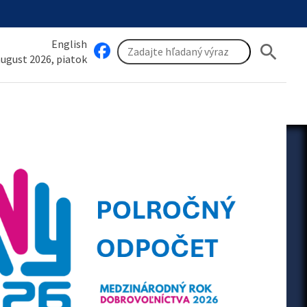
English
search
 august 2026, piatok