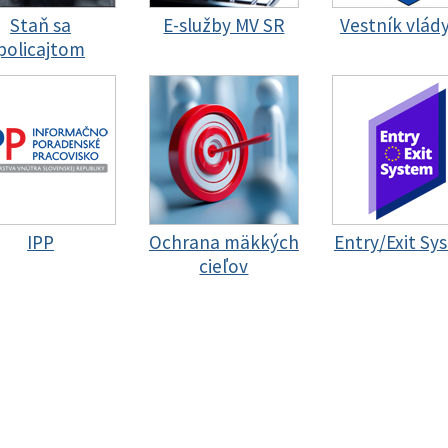
Staň sa
E-služby MV SR
Vestník vlád
policajtom
IPP
Ochrana mäkkých
Entry/Exit Sy
cieľov