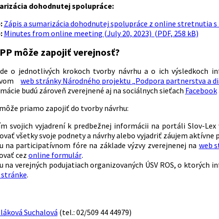
arizácia dohodnutej spolupráce:
:
Zápis a sumarizácia dohodnutej spolupráce z online stretnutia s 
:
Minutes from online meeting (July 20, 2023) (PDF, 258 kB)
 PP môže zapojiť verejnosť?
ude o jednotlivých krokoch tvorby návrhu a o ich výsledkoch 
ctvom
web stránky Národného projektu „Podpora partnerstva a dial
rmácie budú zároveň zverejnené aj na sociálnych sieťach
Facebook
 môže priamo zapojiť do tvorby návrhu:
ím svojich vyjadrení k predbežnej informácii na portáli Slov-Lex
vať všetky svoje podnety a návrhy alebo vyjadriť záujem aktívne p
u na participatívnom fóre na základe výzvy zverejnenej na
web s
rovať cez
online formulár
.
u na verejných podujatiach organizovaných ÚSV ROS, o ktorých 
 stránke
.
láková Suchalová
(tel.: 02/509 44 44979)