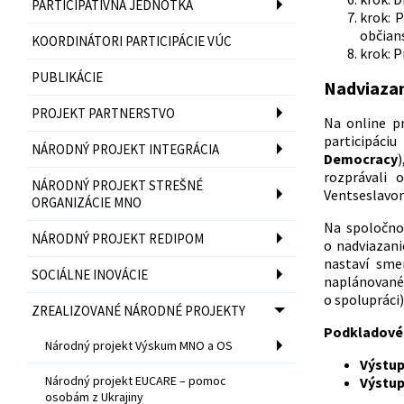
PARTICIPATÍVNA JEDNOTKA
krok: 
občians
KOORDINÁTORI PARTICIPÁCIE VÚC
krok: P
PUBLIKÁCIE
Nadviazan
PROJEKT PARTNERSTVO
Na online p
participáciu
NÁRODNÝ PROJEKT INTEGRÁCIA
Democracy
)
rozprávali 
NÁRODNÝ PROJEKT STREŠNÉ
Ventseslavom
ORGANIZÁCIE MNO
Na spoločno
NÁRODNÝ PROJEKT REDIPOM
o nadviazani
nastaví sme
SOCIÁLNE INOVÁCIE
naplánované
o spolupráci)
ZREALIZOVANÉ NÁRODNÉ PROJEKTY
Podkladové 
Národný projekt Výskum MNO a OS
Výstup
Národný projekt EUCARE – pomoc
Výstup
osobám z Ukrajiny