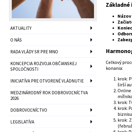
Základné 
Názov
Začiat
Koniec
AKTUALITY
Odborn
Zabez
O NÁS
Harmonog
RADA VLÁDY SR PRE MNO
Celkový proc
KONCEPCIA ROZVOJA OBČIANSKEJ
konania:
SPOLOČNOSTI
krok: 
INICIATÍVA PRE OTVORENÉ VLÁDNUTIE
širší a
Online
MEDZINÁRODNÝ ROK DOBROVOĽNÍCTVA
míľniko
2026
krok: 
krok: 
DOBROVOĽNÍCTVO
biznisu
krok: 
LEGISLATÍVA
(februá
krok: D