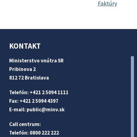
Faktúry
KONTAKT
Ministerstvo vnútra SR
Pribinova 2
812 72 Bratislava
Telefón: +421 2 5094 1111
Fax: +421 2 5094 4397
E-mail:
public@minv
.sk
Call centrum:
Telefón: 0800 222 222