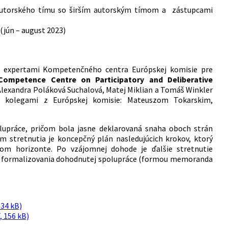
e autorského tímu so širším autorským tímom a zástupcami
(jún – august 2023)
s expertami Kompetenčného centra Európskej komisie pre
ompetence Centre on Participatory and Deliberative
 Alexandra Poláková Suchalová, Matej Miklian a Tomáš Winkler
 s kolegami z Európskej komisie: Mateuszom Tokarskim,
lupráce, pričom bola jasne deklarovaná snaha oboch strán
m stretnutia je koncepčný plán nasledujúcich krokov, ktorý
om horizonte. Po vzájomnej dohode je ďalšie stretnutie
a formalizovania dohodnutej spolupráce (formou memoranda
134 kB)
, 156 kB)