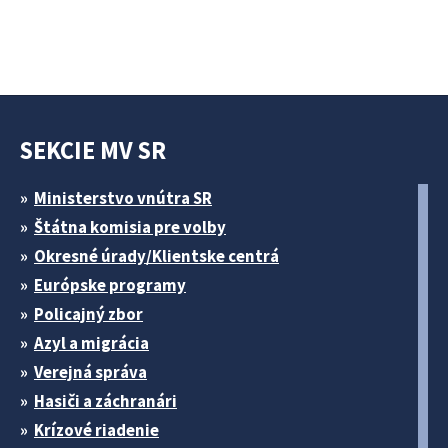
SEKCIE MV SR
Ministerstvo vnútra SR
Štátna komisia pre volby
Okresné úrady/Klientske centrá
Európske programy
Policajný zbor
Azyl a migrácia
Verejná správa
Hasiči a záchranári
Krízové riadenie