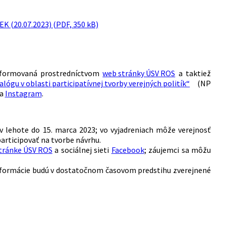
EK (20.07.2023) (PDF, 350 kB)
informovaná prostredníctvom
web stránky ÚSV ROS
a taktiež
ógu v oblasti participatívnej tvorby verejných politík“
(NP
a
Instagram
.
 v lehote do 15. marca 2023; vo vyjadreniach môže verejnosť
articipovať na tvorbe návrhu.
tránke ÚSV ROS
a sociálnej sieti
Facebook
; záujemci sa môžu
informácie budú v dostatočnom časovom predstihu zverejnené