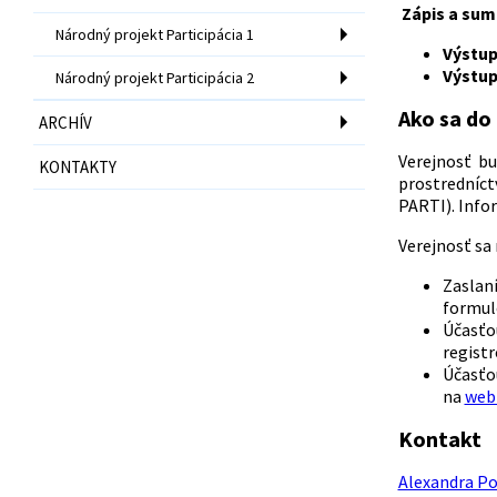
Zápis a sum
Národný projekt Participácia 1
Výstup
Výstup
Národný projekt Participácia 2
Ako sa do
ARCHÍV
Verejnosť b
KONTAKTY
prostrední
PARTI). Info
Verejnosť sa
Zaslan
formulo
Účasťo
regist
Účasťo
na
web
Kontakt
Alexandra Po