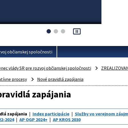
pause_presentation
voj občianskej spoločnosti
ec vlády SR pre rozvoj občianskej spoločnosti
ZREALIZOVA
atívne procesy
Nové pravidlá zapájania
ravidlá zapájania
dlá zapájania
Index participácie
Služby vo verejnom záuj
22-2024
AP OGP 2024+
AP KROS 2030