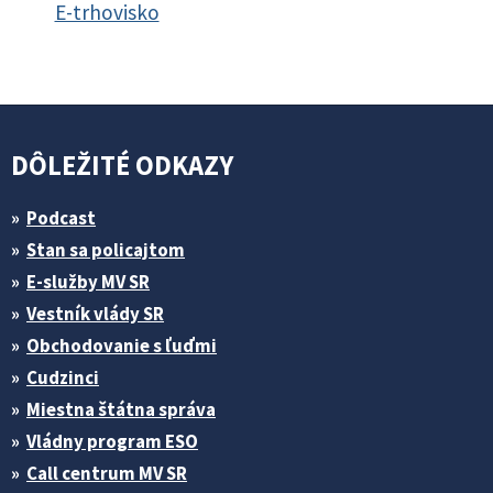
E-trhovisko
DÔLEŽITÉ ODKAZY
Podcast
Stan sa policajtom
E-služby MV SR
Vestník vlády SR
Obchodovanie s ľuďmi
Cudzinci
Miestna štátna správa
Vládny program ESO
Call centrum MV SR