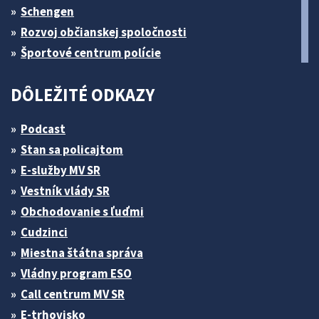
Schengen
Rozvoj občianskej spoločnosti
Športové centrum polície
DÔLEŽITÉ ODKAZY
Podcast
Stan sa policajtom
E-služby MV SR
Vestník vlády SR
Obchodovanie s ľuďmi
Cudzinci
Miestna štátna správa
Vládny program ESO
Call centrum MV SR
E-trhovisko