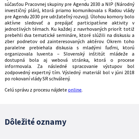
súčasťou Pracovnej skupiny pre Agendu 2030 a NIP (Národný
investičný plán), ktorá priamo komunikovala s Radou vlády
pre Agendu 2030 pre udržateľný rozvoj). Úlohou komory bolo
aktívne sledovať a prepájať participatívne aktivity v
jednotlivých témach. Ku každej z navrhovaných priorít totiž
prebehli dva tematické semináre, ktoré slúžili na diskusiu a
zber podnetov od zainteresovaných aktérov. Okrem toho
paralelne prebiehala diskusia s mladými ľuďmi, ktorú
organizovala Iuventa – Slovenský inštitút mládeže a
dostupná bola aj webová stránka, ktorá o procese
informovala. Za následné spracovanie výstupov bol
zodpovedný expertný tím. Výsledný materiál bol v júni 2018
po rokovaní vlády SR schválený.
Celú správu z procesu nájdete
online
.
Dôležité oznamy