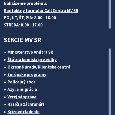
Nahlásenie problému:
Kontaktný formulár Call Centra MV SR
PO, UT, ŠT, PIA: 8.00 - 16.00
STREDA: 8.00 - 17.00
SEKCIE MV SR
Ministerstvo vnútra SR
Štátna komisia pre volby
Okresné úrady/Klientske centrá
Európske programy
Policajný zbor
Azyl a migrácia
Verejná správa
Hasiči a záchranári
Krízové riadenie