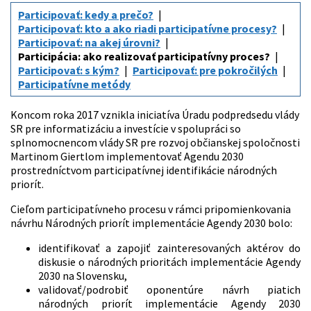
Participovať: kedy a prečo?
Participovať: kto a ako riadi participatívne procesy?
Participovať: na akej úrovni?
Participácia: ako realizovať participatívny proces?
Participovať: s kým?
Participovať: pre pokročilých
Participatívne metódy
Koncom roka 2017 vznikla iniciatíva Úradu podpredsedu vlády
SR pre informatizáciu a investície v spolupráci so
splnomocnencom vlády SR pre rozvoj občianskej spoločnosti
Martinom Giertlom implementovať Agendu 2030
prostredníctvom participatívnej identifikácie národných
priorít.
Cieľom participatívneho procesu v rámci pripomienkovania
návrhu Národných priorít implementácie Agendy 2030 bolo:
identifikovať a zapojiť zainteresovaných aktérov do
diskusie o národných prioritách implementácie Agendy
2030 na Slovensku,
validovať/podrobiť oponentúre návrh piatich
národných priorít implementácie Agendy 2030