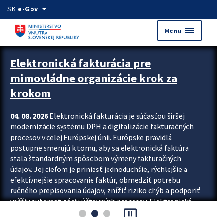
Preskocit na hlavný obsah
arrow_drop_down
SK
e-Gov
menu
Menu
Zastavit automatický posun upútavok
Elektronická fakturácia pre
mimovládne organizácie krok za
krokom
04. 08. 2026
Elektronická fakturácia je súčasťou širšej
modernizácie systému DPH a digitalizácie fakturačných
procesov v celej Európskej únii. Európske pravidlá
postupne smerujú k tomu, aby sa elektronická faktúra
stala štandardným spôsobom výmeny fakturačných
údajov. Jej cieľom je priniesť jednoduchšie, rýchlejšie a
efektívnejšie spracovanie faktúr, obmedziť potrebu
ručného prepisovania údajov, znížiť riziko chýb a podporiť
väčšiu automatizáciu účtovných procesov. Elektronická
pause_presentation
fakturácia preto nepredstavuje...