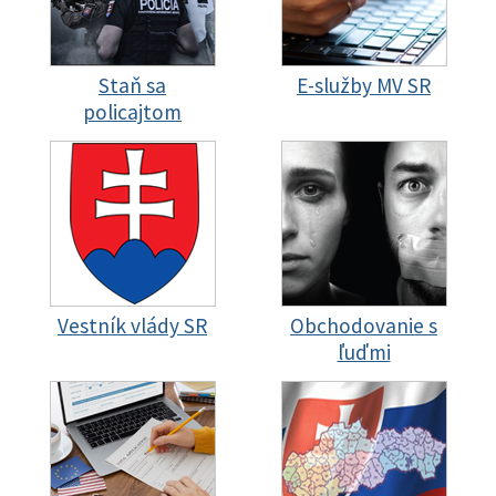
Staň sa
E-služby MV SR
policajtom
Vestník vlády SR
Obchodovanie s
ľuďmi