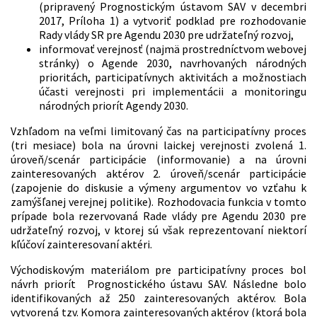
(pripravený Prognostickým ústavom SAV v decembri
2017, Príloha 1) a vytvoriť podklad pre rozhodovanie
Rady vlády SR pre Agendu 2030 pre udržateľný rozvoj,
informovať verejnosť (najmä prostredníctvom webovej
stránky) o Agende 2030, navrhovaných národných
prioritách, participatívnych aktivitách a možnostiach
účasti verejnosti pri implementácii a monitoringu
národných priorít Agendy 2030.
Vzhľadom na veľmi limitovaný čas na participatívny proces
(tri mesiace) bola na úrovni laickej verejnosti zvolená 1.
úroveň/scenár participácie (informovanie) a na úrovni
zainteresovaných aktérov 2. úroveň/scenár participácie
(zapojenie do diskusie a výmeny argumentov vo vzťahu k
zamýšľanej verejnej politike). Rozhodovacia funkcia v tomto
prípade bola rezervovaná Rade vlády pre Agendu 2030 pre
udržateľný rozvoj, v ktorej sú však reprezentovaní niektorí
kľúčoví zainteresovaní aktéri.
Východiskovým materiálom pre participatívny proces bol
návrh priorít Prognostického ústavu SAV. Následne bolo
identifikovaných až 250 zainteresovaných aktérov. Bola
vytvorená tzv. Komora zainteresovaných aktérov (ktorá bola