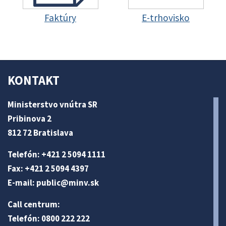
Faktúry
E-trhovisko
KONTAKT
Ministerstvo vnútra SR
Pribinova 2
812 72 Bratislava
Telefón: +421 2 5094 1111
Fax: +421 2 5094 4397
E-mail:
public@minv
.sk
Call centrum:
Telefón: 0800 222 222