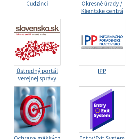
Cudzinci
Okresné úrady /
Klientske centrá
Ústredný portál
IPP
verejnej správy
Ochrana mäkkých
Entry/Exit System