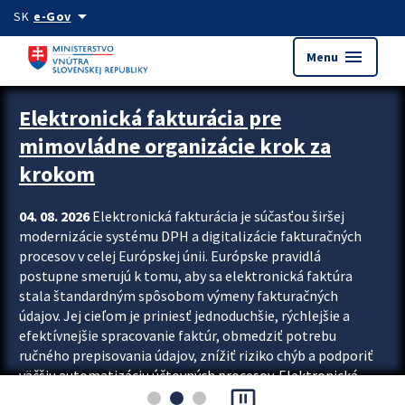
Preskocit na hlavný obsah
arrow_drop_down
SK
e-Gov
menu
Menu
Zastavit automatický posun upútavok
Elektronická fakturácia pre
mimovládne organizácie krok za
krokom
04. 08. 2026
Elektronická fakturácia je súčasťou širšej
modernizácie systému DPH a digitalizácie fakturačných
procesov v celej Európskej únii. Európske pravidlá
postupne smerujú k tomu, aby sa elektronická faktúra
stala štandardným spôsobom výmeny fakturačných
údajov. Jej cieľom je priniesť jednoduchšie, rýchlejšie a
efektívnejšie spracovanie faktúr, obmedziť potrebu
ručného prepisovania údajov, znížiť riziko chýb a podporiť
väčšiu automatizáciu účtovných procesov. Elektronická
pause_presentation
fakturácia preto nepredstavuje...