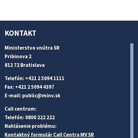
KONTAKT
Ministerstvo vnútra SR
Pribinova 2
812 72 Bratislava
Telefón: +421 2 5094 1111
Fax: +421 2 5094 4397
E-mail:
public@minv
.sk
Call centrum:
Telefón: 0800 222 222
Nahlásenie problému:
Kontaktný formulár Call Centra MV SR