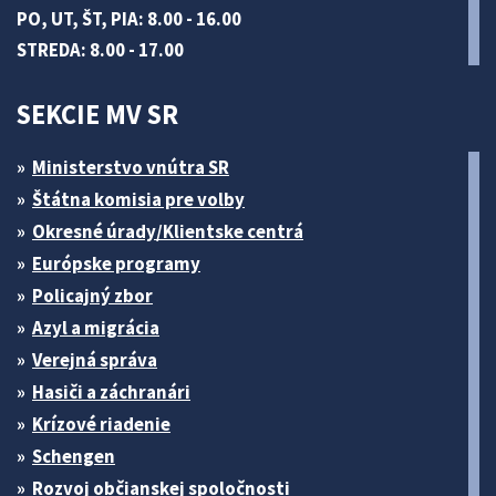
PO, UT, ŠT, PIA: 8.00 - 16.00
STREDA: 8.00 - 17.00
SEKCIE MV SR
Ministerstvo vnútra SR
Štátna komisia pre volby
Okresné úrady/Klientske centrá
Európske programy
Policajný zbor
Azyl a migrácia
Verejná správa
Hasiči a záchranári
Krízové riadenie
Schengen
Rozvoj občianskej spoločnosti