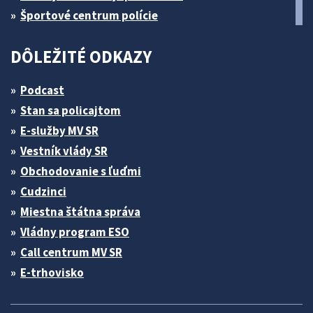
Športové centrum polície
DÔLEŽITÉ ODKAZY
Podcast
Stan sa policajtom
E-služby MV SR
Vestník vlády SR
Obchodovanie s ľuďmi
Cudzinci
Miestna štátna správa
Vládny program ESO
Call centrum MV SR
E-trhovisko