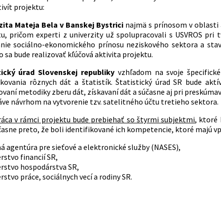
ivít projektu:
zita Mateja Bela v Banskej Bystrici
najmä s prínosom v oblasti 
tu, pričom experti z univerzity už spolupracovali s USVROS p
anie sociálno-ekonomického prínosu neziskového sektora a stav
 sa bude realizovať kľúčová aktivita projektu.
tický úrad Slovenskej republiky
vzhľadom na svoje špecifické
ikovania rôznych dát a štatistík. Štatistický úrad SR bude akt
vaní metodiky zberu dát, získavaní dát a súčasne aj pri preskúm
áve návrhom na vytvorenie tzv. satelitného účtu tretieho sektora.
áca v rámci projektu bude prebiehať so štyrmi subjektmi
, ktoré
asne preto, že boli identifikované ich kompetencie, ktoré majú vp
 agentúra pre sieťové a elektronické služby (NASES),
rstvo financií SR,
erstvo hospodárstva SR,
rstvo práce, sociálnych vecí a rodiny SR.