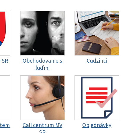
y SR
Obchodovanie s
Cudzinci
ľuďmi
stem
Call centrum MV
Objednávky
SR