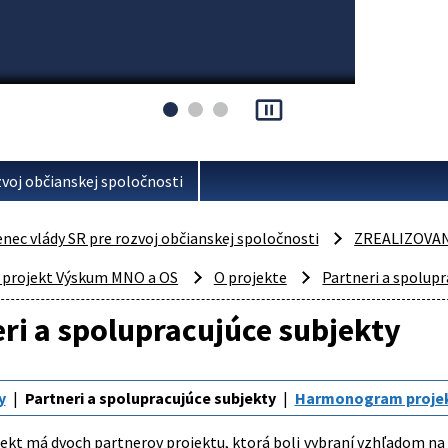
pause_presentation
voj občianskej spoločnosti
ec vlády SR pre rozvoj občianskej spoločnosti
ZREALIZOVA
 projekt Výskum MNO a OS
O projekte
Partneri a spolupr
ri a spolupracujúce subjekty
y
Partneri a spolupracujúce subjekty
Harmonogram proje
ekt má dvoch partnerov projektu, ktorá boli vybraní vzhľadom na 