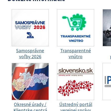
Samosprávne
Transparentné
voľby 2026
vnútro
Okresné úrady /
Ústredný portál
Klientske centrá
verejnej správy