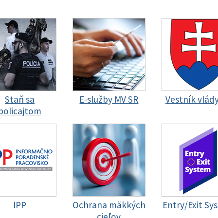
Staň sa
E-služby MV SR
Vestník vlád
policajtom
IPP
Ochrana mäkkých
Entry/Exit Sy
cieľov