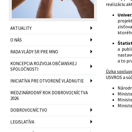
realizáciu akt
Univer
projek
zisťov
AKTUALITY
ktorého
O NÁS
Štatis
a publ
RADA VLÁDY SR PRE MNO
nastavo
a to pr
KONCEPCIA ROZVOJA OBČIANSKEJ
SPOLOČNOSTI
Úzka spolupr
USVROS a súč
INICIATÍVA PRE OTVORENÉ VLÁDNUTIE
Národná
MEDZINÁRODNÝ ROK DOBROVOĽNÍCTVA
Ministe
2026
Minist
Ministe
DOBROVOĽNÍCTVO
LEGISLATÍVA