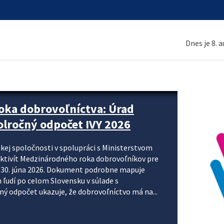
Dnes je 8. 
ne organizácie krok za krokom
nizácie systému DPH a digitalizácie fakturačných
smerujú k tomu, aby sa elektronická faktúra stala
 je priniesť jednoduchšie, rýchlejšie a
repisovania údajov, znížiť riziko chýb a podporiť
rácia preto nepredstavuje...