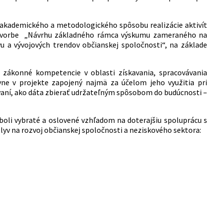
akademického a metodologického spôsobu realizácie aktivít
ri tvorbe „Návrhu základného rámca výskumu zameraného na
u a vývojových trendov občianskej spoločnosti“, na základe
 zákonné kompetencie v oblasti získavania, spracovávania
ívne v projekte zapojený najmä za účelom jeho využitia pri
avaní, ako dáta zbierať udržateľným spôsobom do budúcnosti –
 boli vybraté a oslovené vzhľadom na doterajšiu spoluprácu s
lyv na rozvoj občianskej spoločnosti a neziskového sektora: