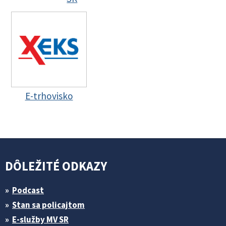
E-trhovisko
DÔLEŽITÉ ODKAZY
Podcast
Stan sa policajtom
E-služby MV SR