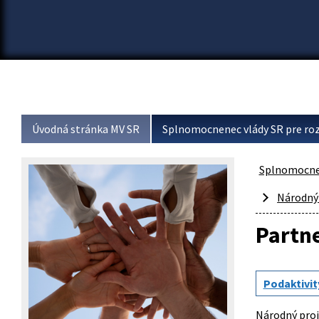
Úvodná stránka MV SR
Splnomocnenec vlády SR pre roz
Splnomocnen
Národný
Partne
Podaktivit
Národný proj