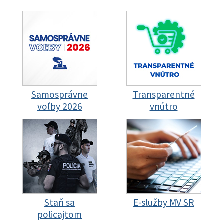
Samosprávne
Transparentné
voľby 2026
vnútro
Staň sa
E-služby MV SR
policajtom