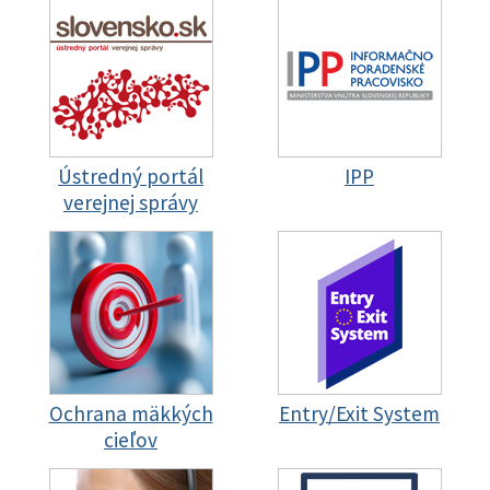
Ústredný portál
IPP
verejnej správy
Ochrana mäkkých
Entry/Exit System
cieľov