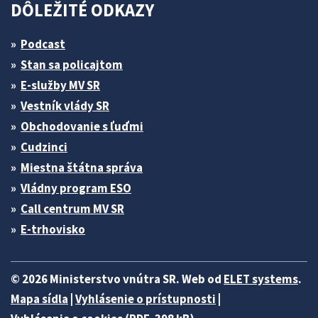
DÔLEŽITÉ ODKAZY
Podcast
Stan sa policajtom
E-služby MV SR
Vestník vlády SR
Obchodovanie s ľuďmi
Cudzinci
Miestna štátna správa
Vládny program ESO
Call centrum MV SR
E-trhovisko
© 2026 Ministerstvo vnútra SR. Web od
ELET systems
.
Mapa sídla
|
Vyhlásenie o prístupnosti
|