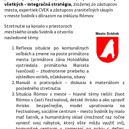
všetkých – integračná stratégia
, zloženej zo zástupcov
mesta, expertiek CVEK a zástupcov zraniteľných skupín
v meste Svidník s dôrazom na inklúziu Rómov.
Stretnutie sa konalo v priestoroch
mestského úradu Svidník a otvorilo
nasledovné témy:
Reflexia situácie po komunálnych
voľbách a zmene na poste primátora
mesta (primátora Jána Holodňáka
vystriedala primátorka Marcela
Ivančová) – zhodnotenie priebehu a
výsledkov volieb, očakávania, obavy
Manuál o praticipácii – diskusiu k materiálom z
posledného stretnutia
Situácia Rómov v meste – hlavné témy riešili: život
Rómov v časti Festivalová, detské ihrisko a ako spraviť
ihrisko bezpečnejšie, model upratovania na
Festivalovej, sociálne centrum – mesto Svidník by malo
mať šatník, a humanitárny sklad (možnosť raz ročne
vyniesť svoj nábytok, ktorý ešte môžu využiť iní),
komunitné centrum v zameraní na prácu s deťmi,