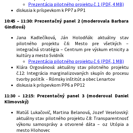
Prezentácia pilotného projektu č. 1 (PDF, 4 MB)
diskusia k príspevkom k PP7 a PP1
10:45 – 11:30: Prezentačný panel 2 (moderovala Barbara
Gindlová)
Jana Kadlečíková, Ján Holodňák: aktuálny stav
pilotného projektu č.6: Mesto pre všetkých –
integračná stratégia – Centrum pre výskum etnicity a
kultúry a mesto Svidník
Prezentácia pilotného projektu č. 6 (PDF, 1 MB)
Klára Orgovánová: aktuálny stav pilotného projektu
č.12: Integrácia marginalizovaných skupín do procesu
tvorby politík - Rómsky inštitút a obec Lenartov
diskusia k príspevkom PP6 a PP12
11:30 – 12:15: Prezentačný panel 3 (moderoval Daniel
Klimovský)
Matúš Lukačovič, Martina Belanová, Jozef Veselovský:
aktuálny stav pilotného projektu č.8: Transparentnosť
výkonu samosprávy a otvorené dáta – oz Utópia a
mesto Hlohovec