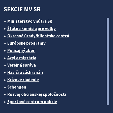
SEKCIE MV SR
Ministerstvo vnútra SR
Štátna komisia pre volby
Okresné úrady/Klientske centrá
Európske programy
Policajný zbor
Azyl a migrácia
Verejná správa
Hasiči a záchranári
Krízové riadenie
Schengen
Rozvoj občianskej spoločnosti
Športové centrum polície