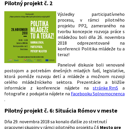
Pilotný projekt č. 2
Výsledky participatívneho
procesu, v rámci pilotného
projektu PP2, zameraného na
tvorbu koncepcie rozvoja práce s
mládežou boli dňa 26. novembra
2018 odprezentované na
konferencii Politika mládeže tu a
teraz!
Panelové diskusie boli venované
postojom a potrebám dnešných mladých ľudí, legislatíve,
ktorá pomôže rozvoju detí a mládeže a možnom rozvoji
celého mládežníckeho sektora. Prezentácie a bližšie
informácie z konferencie nájdete na
stránke RmS
a
fotografie z podujatia nájdete na
Facebooku Splnomocnenca
.
Pilotný projekt č. 6: Situácia Rómov v meste
Dňa 29. novembra 2018 sa konalo ďalšie zo stretnutí
pracovnej skupiny v rámci pilotného projektu č.6
Mesto pre