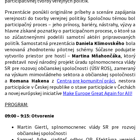
participatívnej tvorby verejných politík.
Prezentácie ponúkli originálne príbehy a scenáre zapájania
verejnosti do tvorby verejnej politiky. Spoločnou témou bol
participačný proces – jeho prínosy, bariéry, nástrahy, výzvy a
hlavne získané poznatky o participačnom procese, o ktoré sa
so zúčastnenýnmi podelili samotní aktéri pripravovaných
politík. Samostatná prezentácia
Daniela Klimovského
bola
venovaná zhodnoteniu pilotnej schémy. Súčasne podujatie
vytvorilo priestor pre hostí –
Martina Mňahončáka
, ktorý
predstavil nový národný projekt úradu splnomocnenca vlády
SR pre rozovoj občianskej spoločnosti (ÚSV ROS), zameraný
na výskum mimovládneho sektora a občianskej spoločnosti
a
Romana Hakena
z
Centra pre komunitní práci
, nestora
participácie v Českej republike o stave participácie v Čechách
a novej európskej iniciatíve
Make Europe Great Again for All!
PROGRAM:
09:00 – 9:15: Otvorenie
Martin Giertl, splnomocnenec vlády SR pre rozvoj
občianskej spoločnosti
Samuel Arbe, riaditeľ odbor OP Efektívna verejná