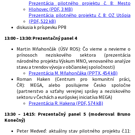
Prezentácia pilotného projektu č. 8: Mesto
Hlohovec (PDF, 3 MB)
Prezentácia pilotného projektu č. 8: OZ Utópia
(PDF, 522 kB)
diskusia k príspevku PP8
13:00 – 13:30: Prezentačný panel 4
Martin Mňahončák (ÚSV ROS): Čo vieme a nevieme o
prínosoch neziskového sektora (prezentácia
národného projektu Výskum MNO, venovaného analýze
stavu a trendov vývoja v občianskej spoločnosti)
Prezentácia M. Mňahončáka (PPTX, 454 kB)
Roman Haken (Centrum pro komunitní práci,
ČR): MEGA, alebo posilujeme Česko spoločne
(partnerstvo a vzťahy verejnej správy a neziskového
sektoru v Čechách a európskej iniciatíva MEGA)
Prezentácia R. Hakena (PDF, 574 kB)
13:30 – 14:15: Prezentačný panel 5 (moderoval Bruno
Konečný)
Peter Medveď: aktuálny stav pilotného projektu č.11: