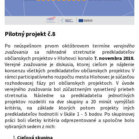
Pilotný projekt č.8
Po neúspešnom prvom októbrovom termíne
verejného
zvažovania
sa náhradné stretnutie predkladateľov
občianskych projektov v Hlohovci konalo
7. novembra 2018.
Verejné zvažovanie je diskusia, ktorej cieľom je nájdenie
konsenzu všetkých predkladateľov občianskych projektov. V
rámci participatívneho rozpočtu mesta Hlohovec je súčasťou
rozhodovacej fázy pri občianskych projektoch. V úvode
verejného zvažovania bol zúčastneným vysvetlený priebeh
stretnutia. Následne sa predkladatelia jednotlivých
projektov rozdelili na dve skupiny a 20 minút vymýšľali
kritéria, na základe ktorých potom projekty iných
predkladateľov hodnotili v škále 1 - 5 bodov. Po skupinovej
práci boli všetky kritéria odprezentované a spoločne bolo
vybraných sedem z nich:
Cieľová skupina