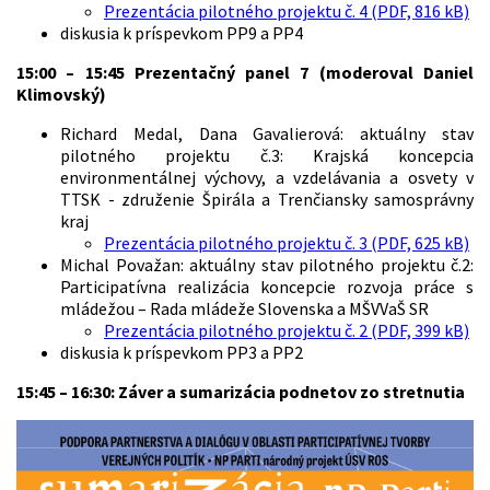
Prezentácia pilotného projektu č. 4 (PDF, 816 kB)
diskusia k príspevkom PP9 a PP4
15:00 – 15:45 Prezentačný panel 7 (moderoval Daniel
Klimovský)
Richard Medal, Dana Gavalierová: aktuálny stav
pilotného projektu č.3: Krajská koncepcia
environmentálnej výchovy, a vzdelávania a osvety v
TTSK - združenie Špirála a Trenčiansky samosprávny
kraj
Prezentácia pilotného projektu č. 3 (PDF, 625 kB)
Michal Považan: aktuálny stav pilotného projektu č.2:
Participatívna realizácia koncepcie rozvoja práce s
mládežou – Rada mládeže Slovenska a MŠVVaŠ SR
Prezentácia pilotného projektu č. 2 (PDF, 399 kB)
diskusia k príspevkom PP3 a PP2
15:45 – 16:30: Záver a sumarizácia podnetov zo stretnutia