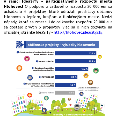
v rámci IdeaSiTy – participatívneho rozpočtu mesta
Hlohovec!
O podporu z celkového rozpočtu 20 000 eur sa
uchádzalo 6 projektov, ktoré odrážali predstavy občanov
Hlohovca o lepšom, krajšom a funkčnejšom meste. Medzi
nápady, ktoré sa zmestili do celkového rozpočtu 20 000 eur
sa dostalo prvých 5 projektov. Viac sa o nich dozviete na
oficiálnej stránke IdeaSiTy -
http://hlohovec.ideasity.sk/
.