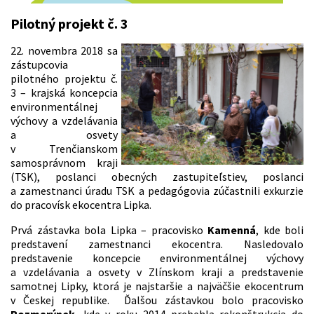
Pilotný projekt č. 3
22. novembra 2018 sa
zástupcovia
pilotného projektu č.
3 – krajská koncepcia
environmentálnej
výchovy a vzdelávania
a osvety
v Trenčianskom
samosprávnom kraji
(TSK), poslanci obecných zastupiteľstiev, poslanci
a zamestnanci úradu TSK a pedagógovia zúčastnili exkurzie
do pracovísk ekocentra Lipka.
Prvá zástavka bola Lipka – pracovisko
Kamenná
, kde boli
predstavení zamestnanci ekocentra. Nasledovalo
predstavenie koncepcie environmentálnej výchovy
a vzdelávania a osvety v Zlínskom kraji a predstavenie
samotnej Lipky, ktorá je najstaršie a najväčšie ekocentrum
v Českej republike. Ďalšou zástavkou bolo pracovisko
Rozmarýnek
, kde v roku 2014 prebehla rekonštrukcia do