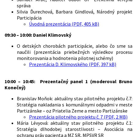
správa
Silvia Ďurechová, Barbara Gindlová, Národný projekt
Participácia
Úvodná prezentácia (PDF, 405 kB)
09:30 – 10:00: Daniel Klimovský
O detských chorobách participácie, alebo čo sme sa
naučili (prezentácia priebežných výsledkov procesu
monitorovania a hodnotenia pilotnej schémy)
Prezentácia D. Klimovského (PDF, 397 kB)
10:00 – 10:45: Prezentačný panel 1 (moderoval Bruno
Konečný)
Branislav Moňok: aktuálny stav pilotného projektu č.7:
Stratégia nakladania s komunálnymi odpadmi v meste
Partizánske – oz Priatelia Zeme a mesto Partizánske
Prezentácia pilotného projektu č. 7 (PDF, 2 MB)
Mária Lévyová: aktuálny stav pilotného projektu č.1:
Stratégia dlhodobej starostlivosti – Asociácia na
ochranu práv pacienta a MZ SR, MPSVR SR