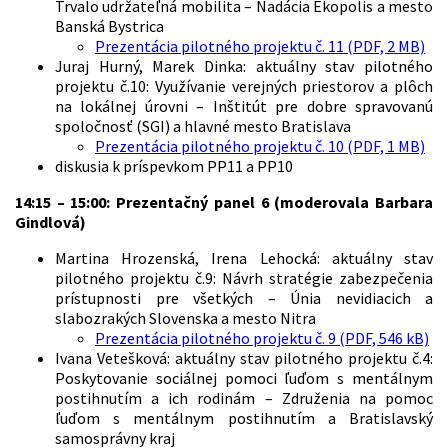
Trvalo udržateľná mobilita – Nadácia Ekopolis a mesto
Banská Bystrica
Prezentácia pilotného projektu č. 11 (PDF, 2 MB)
Juraj Hurný, Marek Dinka: aktuálny stav pilotného
projektu č.10: Využívanie verejných priestorov a plôch
na lokálnej úrovni – Inštitút pre dobre spravovanú
spoločnosť (SGI) a hlavné mesto Bratislava
Prezentácia pilotného projektu č. 10 (PDF, 1 MB)
diskusia k príspevkom PP11 a PP10
14:15 – 15:00: Prezentačný panel 6 (moderovala Barbara
Gindlová)
Martina Hrozenská, Irena Lehocká: aktuálny stav
pilotného projektu č.9: Návrh stratégie zabezpečenia
prístupnosti pre všetkých – Únia nevidiacich a
slabozrakých Slovenska a mesto Nitra
Prezentácia pilotného projektu č. 9 (PDF, 546 kB)
Ivana Vetešková: aktuálny stav pilotného projektu č.4:
Poskytovanie sociálnej pomoci ľuďom s mentálnym
postihnutím a ich rodinám – Združenia na pomoc
ľuďom s mentálnym postihnutím a Bratislavský
samosprávny kraj