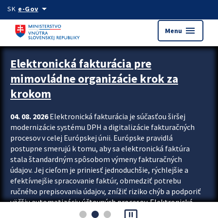
Preskocit na hlavný obsah
arrow_drop_down
SK
e-Gov
menu
Menu
Zastavit automatický posun upútavok
Elektronická fakturácia pre
mimovládne organizácie krok za
krokom
04. 08. 2026
Elektronická fakturácia je súčasťou širšej
modernizácie systému DPH a digitalizácie fakturačných
procesov v celej Európskej únii. Európske pravidlá
postupne smerujú k tomu, aby sa elektronická faktúra
stala štandardným spôsobom výmeny fakturačných
údajov. Jej cieľom je priniesť jednoduchšie, rýchlejšie a
efektívnejšie spracovanie faktúr, obmedziť potrebu
ručného prepisovania údajov, znížiť riziko chýb a podporiť
väčšiu automatizáciu účtovných procesov. Elektronická
pause_presentation
fakturácia preto nepredstavuje...