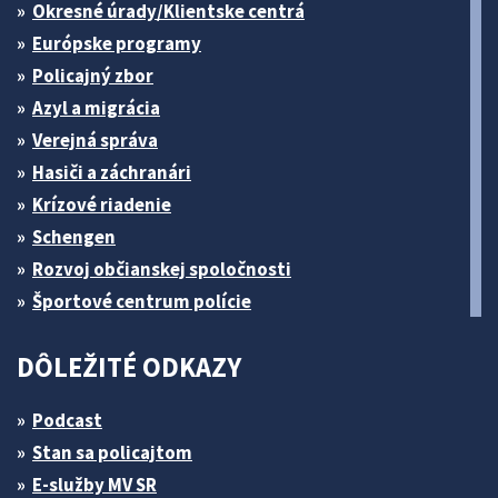
Okresné úrady/Klientske centrá
Európske programy
Policajný zbor
Azyl a migrácia
Verejná správa
Hasiči a záchranári
Krízové riadenie
Schengen
Rozvoj občianskej spoločnosti
Športové centrum polície
DÔLEŽITÉ ODKAZY
Podcast
Stan sa policajtom
E-služby MV SR