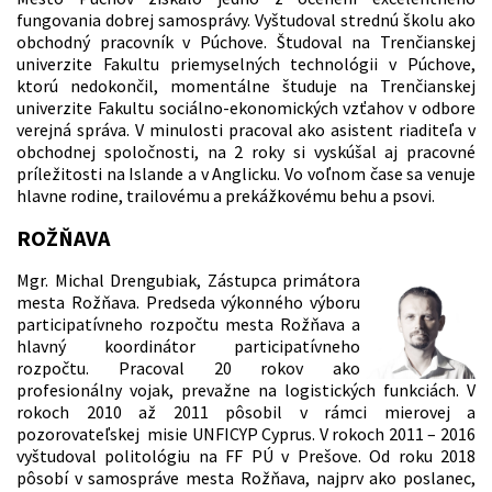
fungovania dobrej samosprávy. Vyštudoval strednú školu ako
obchodný pracovník v Púchove. Študoval na Trenčianskej
univerzite Fakultu priemyselných technológii v Púchove,
ktorú nedokončil, momentálne študuje na Trenčianskej
univerzite Fakultu sociálno-ekonomických vzťahov v odbore
verejná správa. V minulosti pracoval ako asistent riaditeľa v
obchodnej spoločnosti, na 2 roky si vyskúšal aj pracovné
príležitosti na Islande a v Anglicku. Vo voľnom čase sa venuje
hlavne rodine, trailovému a prekážkovému behu a psovi.
ROŽŇAVA
Mgr. Michal Drengubiak, Zástupca primátora
mesta Rožňava. Predseda výkonného výboru
participatívneho rozpočtu mesta Rožňava a
hlavný koordinátor participatívneho
rozpočtu. Pracoval 20 rokov ako
profesionálny vojak, prevažne na logistických funkciách. V
rokoch 2010 až 2011 pôsobil v rámci mierovej a
pozorovateľskej misie UNFICYP Cyprus. V rokoch 2011 – 2016
vyštudoval politológiu na FF PÚ v Prešove. Od roku 2018
pôsobí v samospráve mesta Rožňava, najprv ako poslanec,