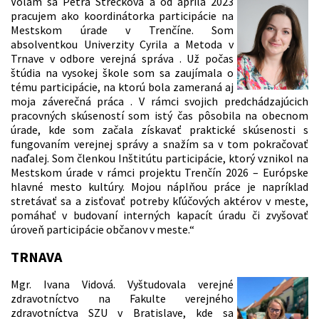
Volám sa Petra Strečková a od apríla 2023
pracujem ako koordinátorka participácie na
Mestskom úrade v Trenčíne. Som
absolventkou Univerzity Cyrila a Metoda v
Trnave v odbore verejná správa . Už počas
štúdia na vysokej škole som sa zaujímala o
tému participácie, na ktorú bola zameraná aj
moja záverečná práca . V rámci svojich predchádzajúcich
pracovných skúseností som istý čas pôsobila na obecnom
úrade, kde som začala získavať praktické skúsenosti s
fungovaním verejnej správy a snažím sa v tom pokračovať
naďalej. Som členkou Inštitútu participácie, ktorý vznikol na
Mestskom úrade v rámci projektu Trenčín 2026 – Európske
hlavné mesto kultúry. Mojou náplňou práce je napríklad
stretávať sa a zisťovať potreby kľúčových aktérov v meste,
pomáhať v budovaní interných kapacít úradu či zvyšovať
úroveň participácie občanov v meste.“
TRNAVA
Mgr. Ivana Vidová. Vyštudovala verejné
zdravotníctvo na Fakulte verejného
zdravotníctva SZU v Bratislave, kde sa