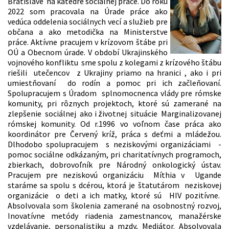
Bratislave na katedre sociálnej práce. Do roku
2022 som pracovala na Úrade práce ako
vedúca oddelenia sociálnych vecí a služieb pre
občana a ako metodička na Ministerstve
práce. Aktívne pracujem v krízovom štábe pri
OÚ a Obecnom úrade. V období Ukrajinského
vojnového konfliktu sme spolu z kolegami z krízového štábu
riešili utečencov z Ukrajiny priamo na hranici , ako i pri
umiestňovaní do rodín a pomoc pri ich začleňovaní.
Spolupracujem s Úradom splnomocnenca vlády pre rómske
komunity, pri rôznych projektoch, ktoré sú zamerané na
zlepšenie sociálnej ako i životnej situácie Marginalizovanej
rómskej komunity. Od r.1996 vo voľnom čase práca ako
koordinátor pre Červený kríž, práca s deťmi a mládežou.
Dlhodobo spolupracujem s neziskovými organizáciami -
pomoc sociálne odkázaným, pri charitatívnych programoch,
zbierkach, dobrovoľník pre Národný onkologický ústav.
Pracujem pre neziskovú organizáciu Míthia v Ugande
staráme sa spolu s dcérou, ktorá je štatutárom neziskovej
organizácie o deti a ich matky, ktoré sú HIV pozitívne.
Absolvovala som školenia zamerané na osobnostný rozvoj,
Inovatívne metódy riadenia zamestnancov, manažérske
vzdelávanie, personalistiku a mzdy, Mediátor. Absolvovala