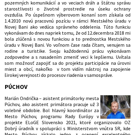
pozemných komunikácií a vo veciach dráh a štátnu správu
starostlivosti o životné prostredie na úseku ochrany
ovzdušia. Po úspešnom výberovom konaní som získala od
1.4.2010 novú pracovnú pozíciu v rámci Mestského úradu v
Novej Bani ako vedúca správneho oddelenia. Túto funkciu
vykonávam do dnes napriek tomu, že od 12.decembra 2018 mi
bola zlúčená s novou funkciou a to prednostka Mestského
úradu v Novej Bani. Vo voľnom čase rada čítam, venujem sa
rodine a turistike. Svoju každodennú prácu vykonávam
zodpovedne a s nasadením zmeniť veci k lepšiemu. Uvítala
som možnosť zapojiť sa do projektu participácie na úrovni
miest a obcí, nakoľko v tom vidím nástroj na zapojenie
širokej verejnosti do procesov riadenia v samospráve.
PÚCHOV
Marián Ondrička – asistent primátorky mesta
Púchov, ako asistent primátora pracuje už 3
volebné obdobie. Bol hlavný koordinátor za
Mesto Púchov, programu Rady Európy v
projekte ELoGE Slovensko 2021, ktoré organizovalo OZ
Dobrý úradník v spolupráci s Ministerstvom vnútra SR, kde
Mesto Púchov získalo jedno z ocenení excelentného