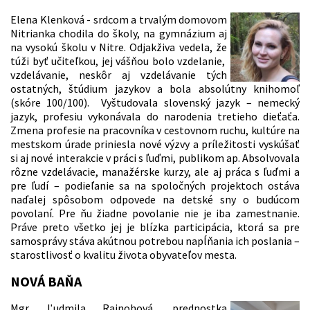
Elena Klenková - srdcom a trvalým domovom
Nitrianka chodila do školy, na gymnázium aj
na vysokú školu v Nitre. Odjakživa vedela, že
túži byť učiteľkou, jej vášňou bolo vzdelanie,
vzdelávanie, neskôr aj vzdelávanie tých
ostatných, štúdium jazykov a bola absolútny knihomoľ
(skóre 100/100). Vyštudovala slovenský jazyk – nemecký
jazyk, profesiu vykonávala do narodenia tretieho dieťaťa.
Zmena profesie na pracovníka v cestovnom ruchu, kultúre na
mestskom úrade priniesla nové výzvy a príležitosti vyskúšať
si aj nové interakcie v práci s ľuďmi, publikom ap. Absolvovala
rôzne vzdelávacie, manažérske kurzy, ale aj práca s ľuďmi a
pre ľudí – podieľanie sa na spoločných projektoch ostáva
naďalej spôsobom odpovede na detské sny o budúcom
povolaní. Pre ňu žiadne povolanie nie je iba zamestnanie.
Práve preto všetko jej je blízka participácia, ktorá sa pre
samosprávy stáva akútnou potrebou napĺňania ich poslania –
starostlivosť o kvalitu života obyvateľov mesta.
NOVÁ BAŇA
Mgr. Ľudmila Rajnohová, prednostka