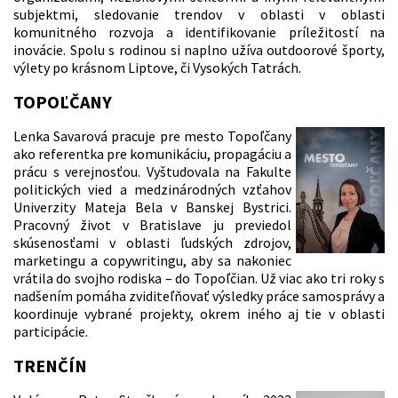
subjektmi, sledovanie trendov v oblasti v oblasti
komunitného rozvoja a identifikovanie príležitostí na
inovácie. Spolu s rodinou si naplno užíva outdoorové športy,
výlety po krásnom Liptove, či Vysokých Tatrách.
TOPOĽČANY
Lenka Savarová pracuje pre mesto Topoľčany
ako referentka pre komunikáciu, propagáciu a
prácu s verejnosťou. Vyštudovala na Fakulte
politických vied a medzinárodných vzťahov
Univerzity Mateja Bela v Banskej Bystrici.
Pracovný život v Bratislave ju previedol
skúsenosťami v oblasti ľudských zdrojov,
marketingu a copywritingu, aby sa nakoniec
vrátila do svojho rodiska – do Topoľčian. Už viac ako tri roky s
nadšením pomáha zviditeľňovať výsledky práce samosprávy a
koordinuje vybrané projekty, okrem iného aj tie v oblasti
participácie.
TRENČÍN