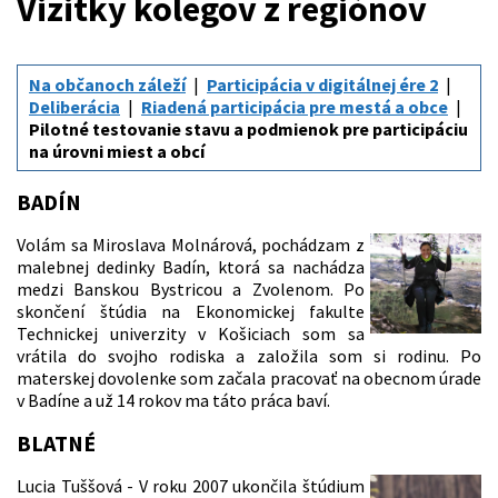
Vizitky kolegov z regiónov
Na občanoch záleží
Participácia v digitálnej ére 2
Deliberácia
Riadená participácia pre mestá a obce
Pilotné testovanie stavu a podmienok pre participáciu
na úrovni miest a obcí
BADÍN
Volám sa Miroslava Molnárová, pochádzam z
malebnej dedinky Badín, ktorá sa nachádza
medzi Banskou Bystricou a Zvolenom. Po
skončení štúdia na Ekonomickej fakulte
Technickej univerzity v Košiciach som sa
vrátila do svojho rodiska a založila som si rodinu. Po
materskej dovolenke som začala pracovať na obecnom úrade
v Badíne a už 14 rokov ma táto práca baví.
BLATNÉ
Lucia Tuššová - V roku 2007 ukončila štúdium