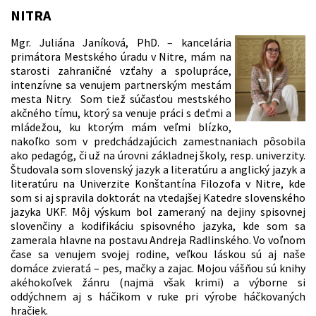
NITRA
Mgr. Juliána Janíková, PhD. – kancelária
primátora Mestského úradu v Nitre, mám na
starosti zahraničné vzťahy a spolupráce,
intenzívne sa venujem partnerským mestám
mesta Nitry. Som tiež súčasťou mestského
akčného tímu, ktorý sa venuje práci s deťmi a
mládežou, ku ktorým mám veľmi blízko,
nakoľko som v predchádzajúcich zamestnaniach pôsobila
ako pedagóg, či už na úrovni základnej školy, resp. univerzity.
Študovala som slovenský jazyk a literatúru a anglický jazyk a
literatúru na Univerzite Konštantína Filozofa v Nitre, kde
som si aj spravila doktorát na vtedajšej Katedre slovenského
jazyka UKF. Môj výskum bol zameraný na dejiny spisovnej
slovenčiny a kodifikáciu spisovného jazyka, kde som sa
zamerala hlavne na postavu Andreja Radlinského. Vo voľnom
čase sa venujem svojej rodine, veľkou láskou sú aj naše
domáce zvieratá – pes, mačky a zajac. Mojou vášňou sú knihy
akéhokoľvek žánru (najmä však krimi) a výborne si
oddýchnem aj s háčikom v ruke pri výrobe háčkovaných
hračiek.