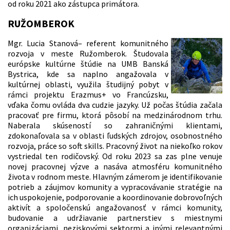
od roku 2021 ako zástupca primátora.
RUŽOMBEROK
Mgr. Lucia Stanová– referent komunitného
rozvoja v meste Ružomberok. Študovala
európske kultúrne štúdie na UMB Banská
Bystrica, kde sa naplno angažovala v
kultúrnej oblasti, využila študijný pobyt v
rámci projektu Erazmus+ vo Francúzsku,
vďaka čomu ovláda dva cudzie jazyky. Už počas štúdia začala
pracovať pre firmu, ktorá pôsobí na medzinárodnom trhu.
Naberala skúseností so zahraničnými klientami,
zdokonaľovala sa v oblasti ľudských zdrojov, osobnostného
rozvoja, práce so soft skills. Pracovný život na niekoľko rokov
vystriedal ten rodičovský. Od roku 2023 sa zas plne venuje
novej pracovnej výzve a nasáva atmosféru komunitného
života v rodnom meste. Hlavným zámerom je identifikovanie
potrieb a záujmov komunity a vypracovávanie stratégie na
ich uspokojenie, podporovanie a koordinovanie dobrovoľných
aktivít a spoločenskú angažovanosť v rámci komunity,
budovanie a udržiavanie partnerstiev s miestnymi
organizáciami, neziskovými sektormi a inými relevantnými