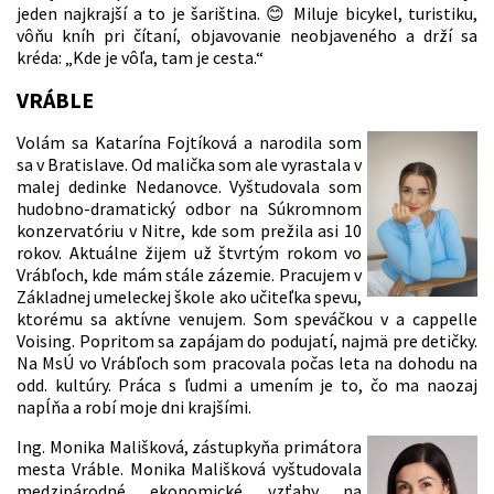
jeden najkrajší a to je šariština. 😊 Miluje bicykel, turistiku,
vôňu kníh pri čítaní, objavovanie neobjaveného a drží sa
kréda: „Kde je vôľa, tam je cesta.“
VRÁBLE
Volám sa Katarína Fojtíková a narodila som
sa v Bratislave. Od malička som ale vyrastala v
malej dedinke Nedanovce. Vyštudovala som
hudobno-dramatický odbor na Súkromnom
konzervatóriu v Nitre, kde som prežila asi 10
rokov. Aktuálne žijem už štvrtým rokom vo
Vrábľoch, kde mám stále zázemie. Pracujem v
Základnej umeleckej škole ako učiteľka spevu,
ktorému sa aktívne venujem. Som speváčkou v a cappelle
Voising. Popritom sa zapájam do podujatí, najmä pre detičky.
Na MsÚ vo Vrábľoch som pracovala počas leta na dohodu na
odd. kultúry. Práca s ľudmi a umením je to, čo ma naozaj
napĺňa a robí moje dni krajšími.
Ing. Monika Mališková, zástupkyňa primátora
mesta Vráble. Monika Mališková vyštudovala
medzinárodné ekonomické vzťahy na