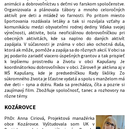
animácii a dobrovoľníctvu s deťmi vo farskom spoločenstve.
Organizovala a plánovala tábory a mnoho celoročných
aktivít pre deti a mládež vo farnosti. Po pritom miesto
športovania rozdávala letáky a tak si rozvíjala vzťahy a
komunikáciu medzi obyvateľmi rodnej dediny. Vďaka svojej
výrečnosti, aktivite, bola neoficiálnou dobrovoľníčkou pri
obecných aktivitách, kde sa naplno do daných aktivít
zapájala. V súčasnosti je známa v obci ako ochotná duša,
ktorá ak môže, pomôže a zapája sa do rôznych akcií. V obci sa
jej podarilo zariadiť viacero úspešných grantov a tak prispieť
k lepšiemu prostrediu a životu v obci Kapušany. Je
koordinátorkou dobrovoľníkov v obci. Zároveň je aktívna aj v
MŠ Kapušany, kde je predsedníčkou Rady škôlky. Zo
súkromného života je šťastne vydatá a spolu s manželom má
dve deti – syna a dcéru. Rada sa prechádza, číta a pozrie si
zaujímavý film. Zbožňuje spoločnosť, tanec a rozhovory na
rôzne témy.
KOZÁROVCE
PhDr. Anna Ciriová, Projektová manažérka
obce Kozárovce. Vyštudovala som UK v