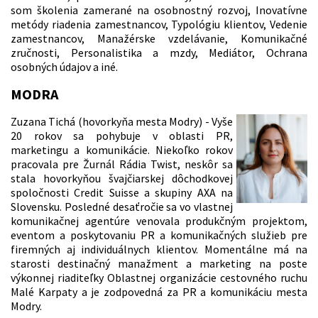
som školenia zamerané na osobnostný rozvoj, Inovatívne
metódy riadenia zamestnancov, Typológiu klientov, Vedenie
zamestnancov, Manažérske vzdelávanie, Komunikačné
zručnosti, Personalistika a mzdy, Mediátor, Ochrana
osobných údajov a iné.
MODRA
Zuzana Tichá (hovorkyňa mesta Modry) - Vyše
20 rokov sa pohybuje v oblasti PR,
marketingu a komunikácie. Niekoľko rokov
pracovala pre Žurnál Rádia Twist, neskôr sa
stala hovorkyňou švajčiarskej dôchodkovej
spoločnosti Credit Suisse a skupiny AXA na
Slovensku. Posledné desaťročie sa vo vlastnej
komunikačnej agentúre venovala produkčným projektom,
eventom a poskytovaniu PR a komunikačných služieb pre
firemných aj individuálnych klientov. Momentálne má na
starosti destinačný manažment a marketing na poste
výkonnej riaditeľky Oblastnej organizácie cestovného ruchu
Malé Karpaty a je zodpovedná za PR a komunikáciu mesta
Modry.