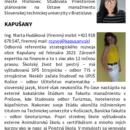
meste Hlohovec. Študovala Priestorové
plánovanie na Ústave manažmentu
Slovenskej technickej univerzity v Bratislave.
KAPUŠANY
Ing. Marta Hudáková (firemný mobil +421 918
670 547, firemný mail:
rozvoj@kapusany.sk
)
Odborná referentka strategického rozvoja
obce Kapušany od februára 2023. Zároveň
expertka na financie a to s viac ako 12 ročnou
praxou. Školský život bol pestrý – má
vyštudovanú SPŠ Strojnícku – odbor TIS v
strojárstve. Neskôr začala študovať na UPJŠ
Košice – odbor Učiteľstvo matematika –
slovenský jazyk, ktoré však neukončila. Po čase nastúpila na
externé bakalárske štúdium na Fakultu manažmentu v
Prešove, kde študovala odbor Turizmus, hotelierstvo a
kúpeľníctvo. Nakoniec svoje štúdiu ukončila inžinierskym
titulom na Technickej univerzite v Košiciach, Banícka fakulta
– odbor Geoturizmus. Popri strednej škole vyštudovala
externe Animátorskú školu s certifikátom a mnoho iných
kurzov ako je napr. aj Poistná škola. V minulosti sa venovala