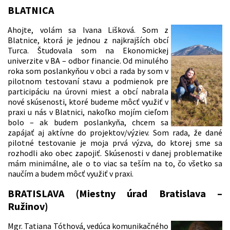
BLATNICA
Ahojte, volám sa Ivana Lišková. Som z
Blatnice, ktorá je jednou z najkrajších obcí
Turca. Študovala som na Ekonomickej
univerzite v BA – odbor financie. Od minulého
roka som poslankyňou v obci a rada by som v
pilotnom testovaní stavu a podmienok pre
participáciu na úrovni miest a obcí nabrala
nové skúsenosti, ktoré budeme môcť využiť v
praxi u nás v Blatnici, nakoľko mojím cieľom
bolo – ak budem poslankyňa, chcem sa
zapájať aj aktívne do projektov/výziev. Som rada, že dané
pilotné testovanie je moja prvá výzva, do ktorej sme sa
rozhodli ako obec zapojiť. Skúsenosti v danej problematike
mám minimálne, ale o to viac sa teším na to, čo všetko sa
naučím a budem môcť využiť v praxi.
BRATISLAVA (Miestny úrad Bratislava –
Ružinov)
Mgr. Tatiana Tóthová, vedúca komunikačného