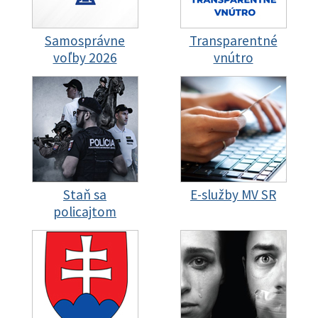
Samosprávne
Transparentné
voľby 2026
vnútro
Staň sa
E-služby MV SR
policajtom