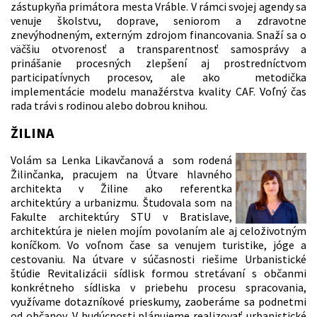
zástupkyňa primátora mesta Vráble. V rámci svojej agendy sa
venuje školstvu, doprave, seniorom a zdravotne
znevýhodneným, externým zdrojom financovania. Snaží sa o
väčšiu otvorenosť a transparentnosť samosprávy a
prinášanie procesných zlepšení aj prostredníctvom
participatívnych procesov, ale ako metodička
implementácie modelu manažérstva kvality CAF. Voľný čas
rada trávi s rodinou alebo dobrou knihou.
ŽILINA
Volám sa Lenka Likavčanová a som rodená
Žilinčanka, pracujem na Útvare hlavného
architekta v Žiline ako referentka
architektúry a urbanizmu. Študovala som na
Fakulte architektúry STU v Bratislave,
architektúra je nielen mojím povolaním ale aj celoživotným
koníčkom. Vo voľnom čase sa venujem turistike, jóge a
cestovaniu. Na útvare v súčasnosti riešime Urbanistické
štúdie Revitalizácii sídlisk formou stretávaní s občanmi
konkrétneho sídliska v priebehu procesu spracovania,
využívame dotazníkové prieskumy, zaoberáme sa podnetmi
od občanov. V budúcnosti plánujeme realizovať urbanistické