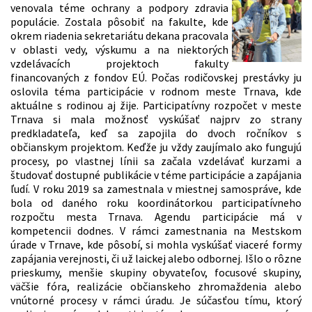
venovala téme ochrany a podpory zdravia
populácie. Zostala pôsobiť na fakulte, kde
okrem riadenia sekretariátu dekana pracovala
v oblasti vedy, výskumu a na niektorých
vzdelávacích projektoch fakulty
financovaných z fondov EÚ. Počas rodičovskej prestávky ju
oslovila téma participácie v rodnom meste Trnava, kde
aktuálne s rodinou aj žije. Participatívny rozpočet v meste
Trnava si mala možnosť vyskúšať najprv zo strany
predkladateľa, keď sa zapojila do dvoch ročníkov s
občianskym projektom. Keďže ju vždy zaujímalo ako fungujú
procesy, po vlastnej línii sa začala vzdelávať kurzami a
študovať dostupné publikácie v téme participácie a zapájania
ľudí. V roku 2019 sa zamestnala v miestnej samospráve, kde
bola od daného roku koordinátorkou participatívneho
rozpočtu mesta Trnava. Agendu participácie má v
kompetencii dodnes. V rámci zamestnania na Mestskom
úrade v Trnave, kde pôsobí, si mohla vyskúšať viaceré formy
zapájania verejnosti, či už laickej alebo odbornej. Išlo o rôzne
prieskumy, menšie skupiny obyvateľov, focusové skupiny,
väčšie fóra, realizácie občianskeho zhromaždenia alebo
vnútorné procesy v rámci úradu. Je súčasťou tímu, ktorý