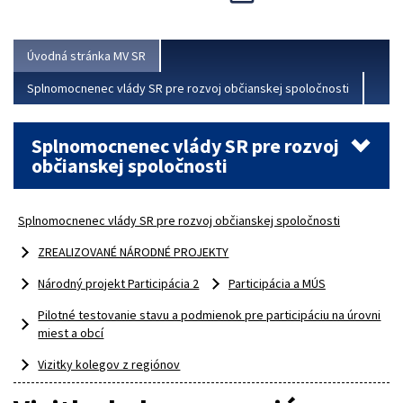
Viac
Úvodná stránka MV SR
Splnomocnenec vlády SR pre rozvoj občianskej spoločnosti
Splnomocnenec vlády SR pre rozvoj
občianskej spoločnosti
Splnomocnenec vlády SR pre rozvoj občianskej spoločnosti
ZREALIZOVANÉ NÁRODNÉ PROJEKTY
Národný projekt Participácia 2
Participácia a MÚS
Pilotné testovanie stavu a podmienok pre participáciu na úrovni
miest a obcí
Vizitky kolegov z regiónov