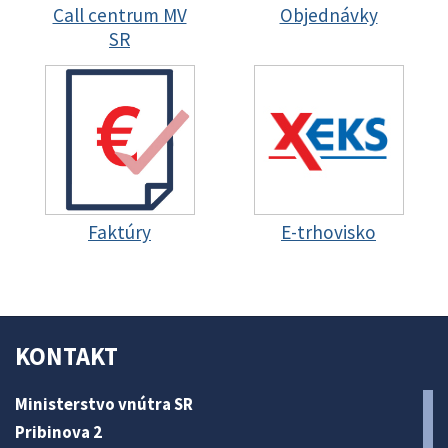
Call centrum MV
Objednávky
SR
Faktúry
E-trhovisko
KONTAKT
Ministerstvo vnútra SR
Pribinova 2