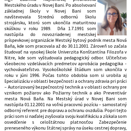
Mestského úradu v Novej Bani. Po absolvovaní
základnej školy v Novej Bani som
navštevovala Strednú odbornú školu
strojársku, ktorú som ukončila maturitnou
skúškou v roku 1989. Dňa 1.7.1991 som
nastúpila do novozriadenej mestskej
príspevkovej organizácie Mestský bytový podnik mesta Nová
Baňa, kde som pracovala až do 30.11.2001. Zároveň so začala
študovať na vysokej škole Univerzita Konštantína Filozofa v
Nitre, kde som vyštudovala pedagogický odbor. Učiteľstvo
všeobecno vzdelávacích predmetov aprobácia pedagogika -
vychovávateľstvo. Vysokoškolské štúdium som ukončila v
roku v júni 1996. Počas tohto obdobia som si urobila aj
špecializáciu v oblasti bezpečnosti a ochrany zdravia pri práci
– Autorizovaný bezpečnostný technik a v oblasti ochrany pre
vznikom požiarov ako Požiarny technik a ako Preventivár
mesta Nová Baňa. Na Mestský úrad v Novej Bani som
nastúpila 01.12.2001 na voľnú pracovnú pozíciu – samostatný
odborný referent pre dopravu a ochranu ovzdušia. Popri tejto
práci som si naďalej zvyšovala svoju kvalifikáciu a získala som
osvedčenie s celoštátnou platnosťou Zabezpečenie
preneseného výkonu štátnej správy na úseku cestnej dopravy,