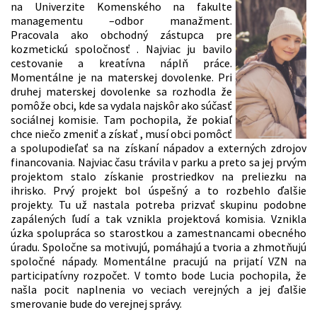
na Univerzite Komenského na fakulte
managementu –odbor manažment.
Pracovala ako obchodný zástupca pre
kozmetickú spoločnosť . Najviac ju bavilo
cestovanie a kreatívna náplň práce.
Momentálne je na materskej dovolenke. Pri
druhej materskej dovolenke sa rozhodla že
pomôže obci, kde sa vydala najskôr ako súčasť
sociálnej komisie. Tam pochopila, že pokiaľ
chce niečo zmeniť a získať , musí obci pomôcť
a spolupodieľať sa na získaní nápadov a externých zdrojov
financovania. Najviac času trávila v parku a preto sa jej prvým
projektom stalo získanie prostriedkov na preliezku na
ihrisko. Prvý projekt bol úspešný a to rozbehlo ďalšie
projekty. Tu už nastala potreba prizvať skupinu podobne
zapálených ľudí a tak vznikla projektová komisia. Vznikla
úzka spolupráca so starostkou a zamestnancami obecného
úradu. Spoločne sa motivujú, pomáhajú a tvoria a zhmotňujú
spoločné nápady. Momentálne pracujú na prijatí VZN na
participatívny rozpočet. V tomto bode Lucia pochopila, že
našla pocit naplnenia vo veciach verejných a jej ďalšie
smerovanie bude do verejnej správy.