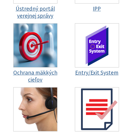
Ústredný portál
IPP
verejnej správy
Ochrana mäkkých
Entry/Exit System
cieľov