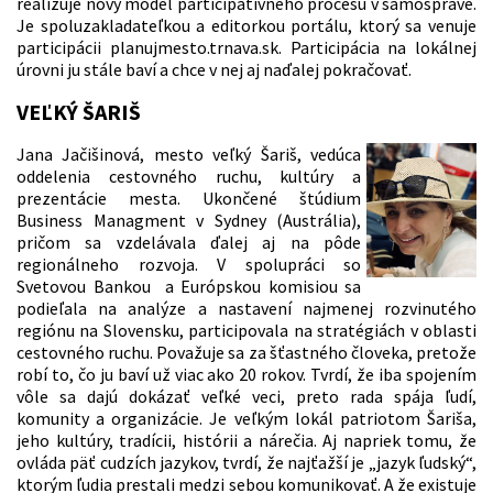
realizuje nový model participatívneho procesu v samospráve.
Je spoluzakladateľkou a editorkou portálu, ktorý sa venuje
participácii planujmesto.trnava.sk. Participácia na lokálnej
úrovni ju stále baví a chce v nej aj naďalej pokračovať.
VEĽKÝ ŠARIŠ
Jana Jačišinová, mesto veľký Šariš, vedúca
oddelenia cestovného ruchu, kultúry a
prezentácie mesta. Ukončené štúdium
Business Managment v Sydney (Austrália),
pričom sa vzdelávala ďalej aj na pôde
regionálneho rozvoja. V spolupráci so
Svetovou Bankou a Európskou komisiou sa
podieľala na analýze a nastavení najmenej rozvinutého
regiónu na Slovensku, participovala na stratégiách v oblasti
cestovného ruchu. Považuje sa za šťastného človeka, pretože
robí to, čo ju baví už viac ako 20 rokov. Tvrdí, že iba spojením
vôle sa dajú dokázať veľké veci, preto rada spája ľudí,
komunity a organizácie. Je veľkým lokál patriotom Šariša,
jeho kultúry, tradícii, histórii a nárečia. Aj napriek tomu, že
ovláda päť cudzích jazykov, tvrdí, že najťažší je „jazyk ľudský“,
ktorým ľudia prestali medzi sebou komunikovať. A že existuje