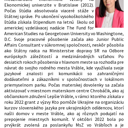
Ekonomickej univerzite v Bratislave (2012).
Počas štúdia absolvovala viaceré stáže v
štátnej správe. Po ukončení vysokoškolského
štúdia získala štipendium na letnú školu od
americkej vzdelávacej nadácie The Fund for
American Studies na Georgetown University vo Washingtone,
D.C. Svoje pracovné pôsobenie začala ako Junior Public
Affairs Consultant v súkromnej spoločnosti, neskôr pôsobila
ako štátny radca na Ministerstve dopravy SR na Odbore
európskych záležitostí a medzinárodných vzťahov. Po
desiatich rokoch pôsobenia v hlavnom meste sa rozhodla pre
návrat do svojho rodného mesta Vráble, kde využívala svoje
jazykové znalosti pri komunikácii so zahraničnými
dodávateľmi a zákazníkmi v spoločnostiach v lokálnom
priemyselnom parku. Počas materskej dovolenky sa začala
aktivizovať v miestnom materskom centre Chrobáčik, ako aj
občianskom združení Lepšie Vráble, v rámci ktorého získala v
roku 2022 grant z výzvy Kto pomôže Ukrajine na organizáciu
kurzov slovenského jazyka pre ukrajinských odídencov, ktorí
našli domov v meste Vráble, ako aj rôznych podujatí na
prepojenie miestnych komunít. V októbri 2022 bola po
prvýkrát zvolená za poslankyňu MsZ vo Vrábľoch a je