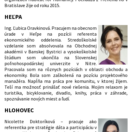
Bratislave žije od roku 2015.
HEĽPA
Ing. Ľubica Oravkinová. Pracujem na obecnom
úrade v Heľpe na pozícii referenta
ekonomického oddelenia. Stredoškolské
vzdelanie som absolvovala na Obchodnej
akadémii v Banskej Bystrici a vysokoškolské
štúdium som ukončila na Slovenskej
poľnohospodárskej univerzite v Nitre.
Pracovala som na rôznych pozíciách v oblasti obchodu a
ekonomiky. Bola som zaškolená na pozíciu projektového
manažéra. Napĺňa ma práca pre komunitu, v ktorej žijem.
Teší ma možnosť prinášať nové riešenia. Mojim relaxom je
turistika, bicyklovanie, divadlo, knihy, práca v záhrade,
spoznávanie nových miest a ľudí.
HLOHOVEC
Nicolette Doktoríková – pracuje ako
referentka pre stratégie dáta a participáciu v