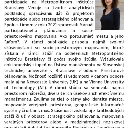
participácie na Metropolitnom inštitúte
Bratislavy. Venuje sa tvorbe analytických
podkladov, spracúvaniu dát či projektom
participácie alebo strategického plánovania.
Spolu s tímom v roku 2021 spracovali Manuál
participatívneho plánovania a socio-
priestorového mapovania: Ako porozumieť mestu a jeho
ľuďom?. V rámci publikácie prispela najmä svojimi
skúsenosťami so socio-priestorovým mapovaním, ktoré
získala v rámci stáží na oddeleniach Metropolitného
inštitútu Bratislavy či počas svojho štúdia. Vyštudovala
doktorandský stupeň na Ústave manažmentu na Slovenskej
technickej univerzite v Bratislave v odbore Priestorové
plánovanie. Možnosť rozšíriť si vedomosti v danom odbore
mala aj na Newcastle University (UK) a na Vienna University
of Technology (AT). V rámci štúdia sa venovala najmä
priestorom nábrežia, diverzite ich úsekov a ich efektívnemu
manažmentu. Zaujíma sa tiež o témy ako identita miesta,
mapovanie verejných priestorov, geografické informačné
systémy či urbanizmus. Skúsenosti získala aj z krátkodobých
stáží či už v oblasti strategického plánovania, mapovania
verejných priestorov alebo v medzinárodnej neziskovej
organizácii Habitat for Humanity. Pochádza z Trenčína no v