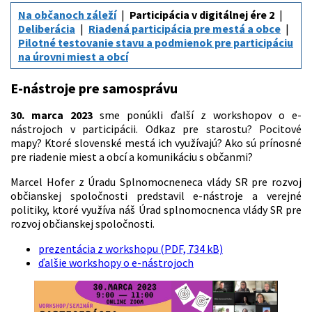
Na občanoch záleží
Participácia v digitálnej ére 2
Deliberácia
Riadená participácia pre mestá a obce
Pilotné testovanie stavu a podmienok pre participáciu
na úrovni miest a obcí
E-nástroje pre samosprávu
30. marca 2023
sme ponúkli ďalší z workshopov o e-
nástrojoch v participácii. Odkaz pre starostu? Pocitové
mapy? Ktoré slovenské mestá ich využívajú? Ako sú prínosné
pre riadenie miest a obcí a komunikáciu s občanmi?
Marcel Hofer z Úradu Splnomocneneca vlády SR pre rozvoj
občianskej spoločnosti predstavil e-nástroje a verejné
politiky, ktoré využíva náš Úrad splnomocnenca vlády SR pre
rozvoj občianskej spoločnosti.
prezentácia z workshopu (PDF, 734 kB)
ďalšie workshopy o e-nástrojoch