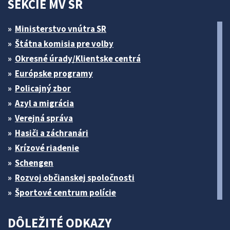
SEKCIE MV SR
Ministerstvo vnútra SR
Štátna komisia pre volby
Okresné úrady/Klientske centrá
Európske programy
Policajný zbor
Azyl a migrácia
Verejná správa
Hasiči a záchranári
Krízové riadenie
Schengen
Rozvoj občianskej spoločnosti
Športové centrum polície
DÔLEŽITÉ ODKAZY