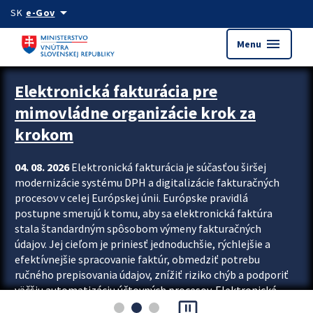
Preskocit na hlavný obsah
arrow_drop_down
SK
e-Gov
menu
Menu
Zastavit automatický posun upútavok
Elektronická fakturácia pre
mimovládne organizácie krok za
krokom
04. 08. 2026
Elektronická fakturácia je súčasťou širšej
modernizácie systému DPH a digitalizácie fakturačných
procesov v celej Európskej únii. Európske pravidlá
postupne smerujú k tomu, aby sa elektronická faktúra
stala štandardným spôsobom výmeny fakturačných
údajov. Jej cieľom je priniesť jednoduchšie, rýchlejšie a
efektívnejšie spracovanie faktúr, obmedziť potrebu
ručného prepisovania údajov, znížiť riziko chýb a podporiť
väčšiu automatizáciu účtovných procesov. Elektronická
pause_presentation
fakturácia preto nepredstavuje...