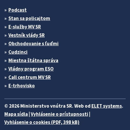
Podcast
Stan sa policajtom
E-služby MV SR
Vestník vlády SR
Obchodovanie s ľuďmi
Cudzinci
Miestna štátna správa
Vládny program ESO
Call centrum MV SR
E-trhovisko
© 2026 Ministerstvo vnútra SR. Web od
ELET systems
.
Mapa sídla
|
Vyhlásenie o prístupnosti
|
Vyhlásenie o cookies (PDF, 398 kB)