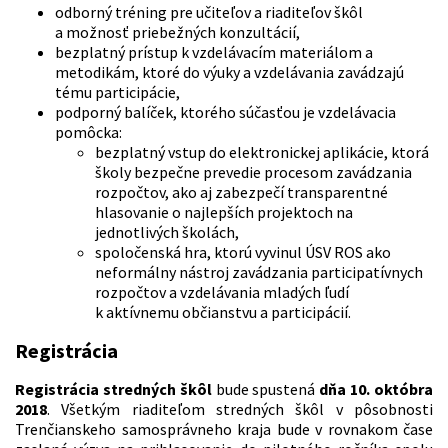
odborný tréning pre učiteľov a riaditeľov škôl
a možnosť priebežných konzultácií,
bezplatný prístup k vzdelávacím materiálom a
metodikám, ktoré do výuky a vzdelávania zavádzajú
tému participácie,
podporný balíček, ktorého súčasťou je vzdelávacia
pomôcka:
bezplatný vstup do elektronickej aplikácie, ktorá
školy bezpečne prevedie procesom zavádzania
rozpočtov, ako aj zabezpečí transparentné
hlasovanie o najlepších projektoch na
jednotlivých školách,
spoločenská hra, ktorú vyvinul ÚSV ROS ako
neformálny nástroj zavádzania participatívnych
rozpočtov a vzdelávania mladých ľudí
k aktívnemu občianstvu a participácií.
Registrácia
Registrácia stredných škôl
bude spustená
dňa 10. októbra
2018
. Všetkým riaditeľom stredných škôl v pôsobnosti
Trenčianskeho samosprávneho kraja bude v rovnakom čase