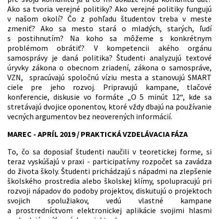
Ako sa tvoria verejné politiky? Ako verejné politiky fungujú
v našom okolí? Čo z pohľadu študentov treba v meste
zmeniť? Ako sa mesto stará o mladých, starých, ľudí
s postihnutím? Na koho sa môžeme s konkrétnym
problémom obrátiť? V kompetencii akého orgánu
samosprávy je daná politika? Študenti analyzujú textové
úryvky zákona o obecnom zriadení, zákona o samospráve,
VZN, spracúvajú spoločnú víziu mesta a stanovujú SMART
ciele pre jeho rozvoj. Pripravujú kampane, tlačové
konferencie, diskusie vo formáte „O 5 minút 12“, kde sa
stretávajú dvojice oponentov, ktoré vždy dbajú na používanie
vecných argumentov bez neoverených informácií.
MAREC - APRÍL 2019 / PRAKTICKÁ VZDELÁVACIA FÁZA
To, čo sa doposiaľ študenti naučili v teoretickej forme, si
teraz vyskúšajú v praxi - participatívny rozpočet sa zavádza
do života školy. Študenti prichádzajú s nápadmi na zlepšenie
školského prostredia alebo školskej klímy, spolupracujú pri
rozvoji nápadov do podoby projektov, diskutujú o projektoch
svojich spolužiakov, vedú vlastné kampane
a prostredníctvom elektronickej aplikácie svojimi hlasmi