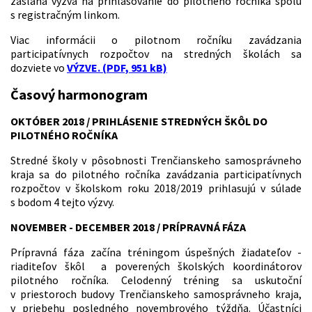
zaslaná výzva na prihlasovanie do pilotného ročníka spolu
s registračným linkom.
Viac informácii o pilotnom ročníku zavádzania
participatívnych rozpočtov na stredných školách sa
dozviete vo
VÝZVE. (PDF, 951 kB)
Časový harmonogram
OKTÓBER 2018 /
PRIHLÁSENIE STREDNÝCH ŠKÔL DO
PILOTNÉHO ROČNÍKA
Stredné školy v pôsobnosti Trenčianskeho samosprávneho
kraja sa do pilotného ročníka zavádzania participatívnych
rozpočtov v školskom roku 2018/2019 prihlasujú v súlade
s bodom 4 tejto výzvy.
NOVEMBER - DECEMBER 2018 / PRÍPRAVNÁ FÁZA
Prípravná fáza začína tréningom úspešných žiadateľov -
riaditeľov škôl a poverených školských koordinátorov
pilotného ročníka. Celodenný tréning sa uskutoční
v priestoroch budovy Trenčianskeho samosprávneho kraja,
v priebehu posledného novembrového týždňa. Účastníci