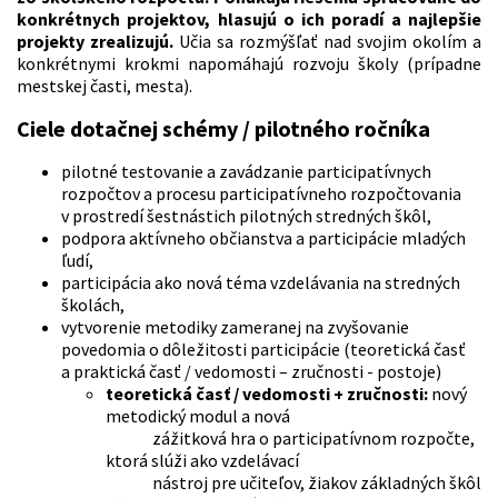
konkrétnych projektov, hlasujú o ich poradí a najlepšie
projekty zrealizujú.
Učia sa rozmýšľať nad svojim okolím a
konkrétnymi krokmi napomáhajú rozvoju školy (prípadne
mestskej časti, mesta).
Ciele dotačnej schémy / pilotného ročníka
pilotné testovanie a zavádzanie participatívnych
rozpočtov a procesu participatívneho rozpočtovania
v prostredí šestnástich pilotných stredných škôl,
podpora aktívneho občianstva a participácie mladých
ľudí,
participácia ako nová téma vzdelávania na stredných
školách,
vytvorenie metodiky zameranej na zvyšovanie
povedomia o dôležitosti participácie (teoretická časť
a praktická časť / vedomosti – zručnosti - postoje)
teoretická časť / vedomosti + zručnosti:
nový
metodický modul a nová
zážitková hra o participatívnom rozpočte,
ktorá slúži ako vzdelávací
nástroj pre učiteľov, žiakov základných škôl