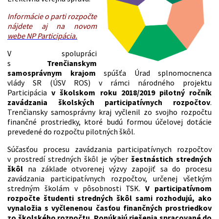
Informácie o parti rozpočte
nájdete aj na novom
webe NP Participácia.
V spolupráci
s
Trenčianskym
samosprávnym krajom
spúšťa Úrad splnomocnenca
vlády SR (ÚSV ROS) v rámci národného projektu
Participácia
v školskom roku 2018/2019 pilotný ročník
zavádzania školských participatívnych rozpočtov
.
Trenčiansky samosprávny kraj vyčlenil zo svojho rozpočtu
finančné prostriedky, ktoré budú formou účelovej dotácie
prevedené do rozpočtu pilotných škôl.
Súčasťou procesu zavádzania participatívnych rozpočtov
v prostredí stredných škôl je výber
šestnástich stredných
škôl
na základe otvorenej výzvy zapojiť sa do procesu
zavádzania participatívnych rozpočtov, určenej všetkým
stredným školám v pôsobnosti TSK.
V participatívnom
rozpočte študenti stredných škôl sami rozhodujú, ako
vynaložia s vyčlenenou časťou finančných prostriedkov
zo školského rozpočtu. Ponúkajú riešenia spracované do