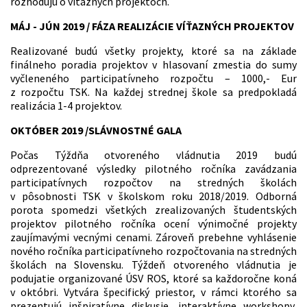
rozhodujú o víťazných projektoch.
MÁJ - JÚN 2019 / FÁZA REALIZÁCIE VÍŤAZNÝCH PROJEKTOV
Realizované budú všetky projekty, ktoré sa na základe
finálneho poradia projektov v hlasovaní zmestia do sumy
vyčleneného participatívneho rozpočtu – 1000,- Eur
z rozpočtu TSK. Na každej strednej škole sa predpokladá
realizácia 1-4 projektov.
OKTÓBER 2019 /SLÁVNOSTNÉ GALA
Počas Týždňa otvoreného vládnutia 2019 budú
odprezentované výsledky pilotného ročníka zavádzania
participatívnych rozpočtov na stredných školách
v pôsobnosti TSK v školskom roku 2018/2019. Odborná
porota spomedzi všetkých zrealizovaných študentských
projektov pilotného ročníka ocení výnimočné projekty
zaujímavými vecnými cenami. Zároveň prebehne vyhlásenie
nového ročníka participatívneho rozpočtovania na stredných
školách na Slovensku. Týždeň otvoreného vládnutia je
podujatie organizované ÚSV ROS, ktoré sa každoročne koná
v októbri. Vytvára špecifický priestor, v rámci ktorého sa
prezentujú inšpiratívne diskusie, interaktívne workshopy,