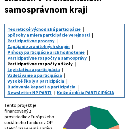
samosprávnom kraji
Teoretické východiská participácie
Spôsoby a miera participácie verejnosti
Participatívne procesy
Zapájanie zraniteľných skupín
Prínosy participácie a ich hodnotenie
Participatívne rozpočty a samosprávy
Participatívne rozpočty a školy
Legislatíva a participácia
Vzdelávanie a participácia
Vysoké školy a participácia
Budovanie kapacít a participácia
Newsletter NP PARTI
Knižná edícia PARTICIPÁCIA
Tento projekt je
financovaný z
prostriedkov Európskeho
sociálneho fondu cez OP
Efektívna verejná správa.