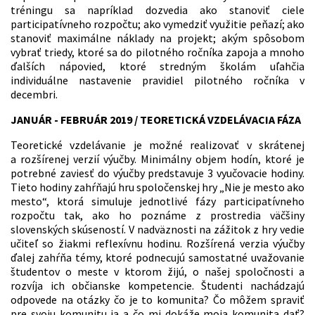
tréningu sa napríklad dozvedia ako stanoviť ciele
participatívneho rozpočtu; ako vymedziť využitie peňazí; ako
stanoviť maximálne náklady na projekt; akým spôsobom
vybrať triedy, ktoré sa do pilotného ročníka zapoja a mnoho
ďalších nápovied, ktoré stredným školám uľahčia
individuálne nastavenie pravidiel pilotného ročníka v
decembri.
JANUÁR - FEBRUÁR 2019 / TEORETICKÁ VZDELÁVACIA FÁZA
Teoretické vzdelávanie je možné realizovať v skrátenej
a rozšírenej verzií výučby. Minimálny objem hodín, ktoré je
potrebné zaviesť do výučby predstavuje 3 vyučovacie hodiny.
Tieto hodiny zahŕňajú hru spoločenskej hry „Nie je mesto ako
mesto“, ktorá simuluje jednotlivé fázy participatívneho
rozpočtu tak, ako ho poznáme z prostredia väčšiny
slovenských skúseností. V nadväznosti na zážitok z hry vedie
učiteľ so žiakmi reflexívnu hodinu. Rozšírená verzia výučby
ďalej zahŕňa témy, ktoré podnecujú samostatné uvažovanie
študentov o meste v ktorom žijú, o našej spoločnosti a
rozvíja ich občianske kompetencie. Študenti nachádzajú
odpovede na otázky čo je to komunita? Čo môžem spraviť
pre svoju komunitu ja a čo mi dokáže moja komunita dať?