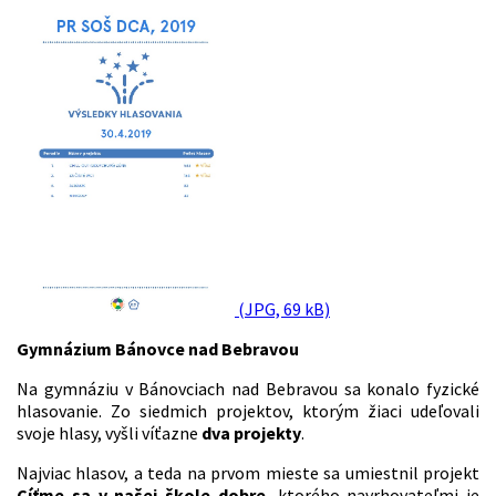
(JPG, 69 kB)
Gymnázium Bánovce nad Bebravou
Na gymnáziu v Bánovciach nad Bebravou sa konalo fyzické
hlasovanie. Zo siedmich projektov, ktorým žiaci udeľovali
svoje hlasy, vyšli víťazne
dva projekty
.
Najviac hlasov, a teda na prvom mieste sa umiestnil projekt
Cíťme sa v našej škole dobre
, ktorého navrhovateľmi je