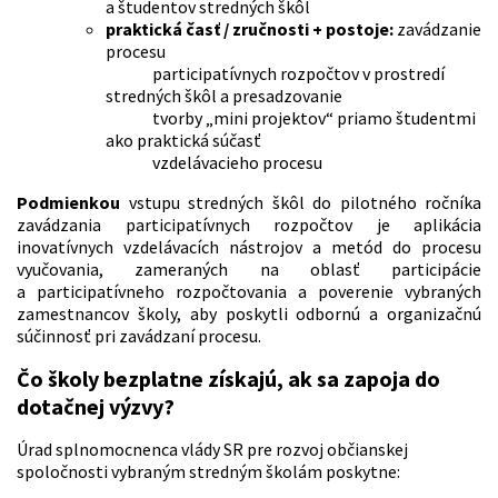
a študentov stredných škôl
praktická časť / zručnosti + postoje:
zavádzanie
procesu
participatívnych rozpočtov v prostredí
stredných škôl a presadzovanie
tvorby „mini projektov“ priamo študentmi
ako praktická súčasť
vzdelávacieho procesu
Podmienkou
vstupu stredných škôl do pilotného ročníka
zavádzania participatívnych rozpočtov je aplikácia
inovatívnych vzdelávacích nástrojov a metód do procesu
vyučovania, zameraných na oblasť participácie
a participatívneho rozpočtovania a poverenie vybraných
zamestnancov školy, aby poskytli odbornú a organizačnú
súčinnosť pri zavádzaní procesu.
Čo školy bezplatne získajú, ak sa zapoja do
dotačnej výzvy?
Úrad splnomocnenca vlády SR pre rozvoj občianskej
spoločnosti vybraným stredným školám poskytne: